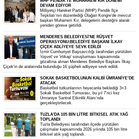
MHP PENDİK'TE MUHARREM KIR DÖNEMİ
DEVAM EDİYOR
​Milliyetçi Hareket Partisi (MHP) Pendik İlçe
Teşkilatı’nın düzenlediği Olağan Kongre’de mevcut
başkan Muharrem Kır, delegelerin desteğini alarak
yeniden göreve getirildi.
MENDERES BELEDİYESİ'NE RÜŞVET
OPERASYONU:BELEDİYE BAŞKANI İLKAY
ÇİÇEK ADLİYEYE SEVK EDİLDİ
​İzmir Cumhuriyet Başsavcılığı tarafından yürütülen
'rüşvet' ve 'irtikap' soruşturması kapsamında
gözaltına alınan Menderes Belediye Başkanı İlkay
Çiçek’in de aralarında bulunduğu 16 şüpheli adliyeye sevk edildi.
SOKAK BASKETBOLUNUN KALBİ ÜMRANİYE’DE
ATACAK
Basketbol tutkunlarının heyecanla beklediği 3×3
Sokak Basketbol Turnuvası, bu yıl 7’nci kez
Ümraniye Santral Etkinlik Alanı’nda
gerçekleştirilecek.
TUZLA'DA 105 BİN LİTRE BİTKİSEL ATIK YAĞ
TOPLANDI
Tuzla Belediyesi tarafından ilçede yürütülen
çalışmalar kapsamında 2026 yılında 105 bin litre
bitkisel atık yağ toplandı.