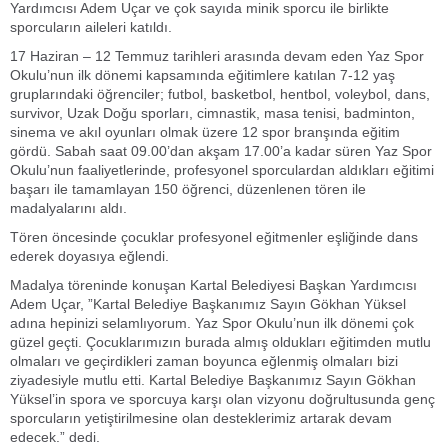
Yardımcısı Adem Uçar ve çok sayıda minik sporcu ile birlikte
sporcuların aileleri katıldı.
17 Haziran – 12 Temmuz tarihleri arasında devam eden Yaz Spor
Okulu’nun ilk dönemi kapsamında eğitimlere katılan 7-12 yaş
gruplarındaki öğrenciler; futbol, basketbol, hentbol, voleybol, dans,
survivor, Uzak Doğu sporları, cimnastik, masa tenisi, badminton,
sinema ve akıl oyunları olmak üzere 12 spor branşında eğitim
gördü. Sabah saat 09.00’dan akşam 17.00’a kadar süren Yaz Spor
Okulu’nun faaliyetlerinde, profesyonel sporculardan aldıkları eğitimi
başarı ile tamamlayan 150 öğrenci, düzenlenen tören ile
madalyalarını aldı.
Tören öncesinde çocuklar profesyonel eğitmenler eşliğinde dans
ederek doyasıya eğlendi.
Madalya töreninde konuşan Kartal Belediyesi Başkan Yardımcısı
Adem Uçar, ”Kartal Belediye Başkanımız Sayın Gökhan Yüksel
adına hepinizi selamlıyorum. Yaz Spor Okulu’nun ilk dönemi çok
güzel geçti. Çocuklarımızın burada almış oldukları eğitimden mutlu
olmaları ve geçirdikleri zaman boyunca eğlenmiş olmaları bizi
ziyadesiyle mutlu etti. Kartal Belediye Başkanımız Sayın Gökhan
Yüksel’in spora ve sporcuya karşı olan vizyonu doğrultusunda genç
sporcuların yetiştirilmesine olan desteklerimiz artarak devam
edecek.” dedi.