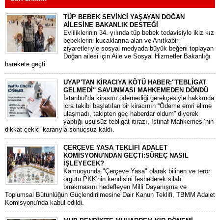
TÜP BEBEK SEVİNCİ YAŞAYAN DOĞAN
AİLESİNE BAKANLIK DESTEĞİ
​Evliliklerinin 34. yılında tüp bebek tedavisiyle ikiz kız
bebeklerini kucaklarına alan ve Anıtkabir
ziyaretleriyle sosyal medyada büyük beğeni toplayan
Doğan ailesi için Aile ve Sosyal Hizmetler Bakanlığı
harekete geçti.
UYAP'TAN KİRACIYA KÖTÜ HABER:''TEBLİGAT
GELMEDİ'' SAVUNMASI MAHKEMEDEN DÖNDÜ
​İstanbul’da kirasını ödemediği gerekçesiyle hakkında
icra takibi başlatılan bir kiracının “Ödeme emri elime
ulaşmadı, takipten geç haberdar oldum” diyerek
yaptığı usulsüz tebligat itirazı, İstinaf Mahkemesi’nin
dikkat çekici kararıyla sonuçsuz kaldı.
ÇERÇEVE YASA TEKLİFİ ADALET
KOMİSYONU'NDAN GEÇTİ:SÜREÇ NASIL
İŞLEYECEK?
​Kamuoyunda "Çerçeve Yasa" olarak bilinen ve terör
örgütü PKK'nin kendisini feshederek silah
bırakmasını hedefleyen Milli Dayanışma ve
Toplumsal Bütünlüğün Güçlendirilmesine Dair Kanun Teklifi, TBMM Adalet
Komisyonu'nda kabul edildi.