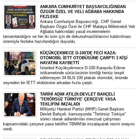
ANKARA CUMHURİYET BAŞSAVCILIĞINDAN
ÖZGÜR ÖZEL VE VELİ AĞBABA HAKKINDA
FEZLEKE
​Ankara Cumhuriyet Başsavcılığı, CHP Genel
Başkanı Özgür Özel ile CHP Malatya Milletvekili Veli
Ağbaba hakkındaki yasal incelemelerin
tamamlandığını ve her iki isim için de dokunulmazlıklarının kaldırılması
istemiyle fezleke hazırlandığını duyurdu.
KÜÇÜKÇEKMECE D-100'DE FECİ KAZA:
OTOMOBİL İETT OTOBÜSÜNE ÇARPTI 3 KİŞİ
HAYATINI KAYBETTİ
​İstanbul Küçükçekmece D-100 Karayolu Edirne
istikametinde sürücüsünün kimliği henüz tespit
edilemeyen 34 BLN 100 plakalı otomobil, önünde
seyreden bir İETT otobüsüne arkadan hızla çarptı.
TARİHİ ADIM ATILDI:DEVLET BAHÇELİ
'TERÖRSÜZ TÜRKİYE' ÇERÇEVE YASA
TEKLİFİNİ İMZALADI
​Milliyetçi Hareket Partisi (MHP) Genel Başkanı
Devlet Bahçeli, kamuoyunda "Terörsüz Türkiye"
süreci olarak adlandırılan mevzuat çalışması
kapsamındaki çerçeve yasa teklifini TBMM'de imzalayarak resmi onayını
verdi.