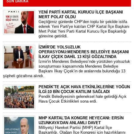
SON DAKİKA
YENİ PARTİ KARTAL KURUCU İLÇE BAŞKANI
MERT POLAT OLDU
Geçtiğimiz günlerde CHP'den toplu bir şekilde istifa
ederek Yeni Parti'ye katılan CHP Kartal İlçe Başkanı
Mert Polat Yeni Parti Kartal Kurucu İlçe Başkanlığı
görevine getirildi.
İZMİR'DE YOLSUZLUK
OPERASYONU:MENDERES BELEDİYE BAŞKANI
İLKAY ÇİÇEK DAHİL 13 KİŞİ GÖZALTINDA
​İzmir'in Menderes Belediyesi’nde yürütülen yolsuzluk
soruşturması kapsamında Menderes Belediye
Başkanı İlkay Çiçek’in de aralarında bulunduğu 13
şüpheli gözaltına alındı.
PENDİK'TE AÇIK HAVA ETKİNLİKLERİNE YOĞUN
İLGİ:10 BİN ÇOCUK KATILIM SAĞLADI
Pendik Belediyesinin geleneksel hale getirdiği Açık
Hava Çocuk Etkinlikleri sona erdi.
MHP KARTAL'DA KONGRE HEYECANI: ERSİN
UZUNKAYA'DAN ANLAMLI DAVET
Milliyetçi Hareket Partisi (MHP) Kartal İlçe
Başkanlığı, Olağan İlçe Kongresi için hazırlıklarını