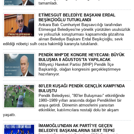
tamamladı.
ETİMESGUT BELEDİYE BAŞKANI ERDAL
BEŞİKÇİOĞLU TUTUKLANDI
Ankara Batı Cumhuriyet Başsavcılığı tarafından
Etimesgut Belediyesi'ne yönelik yürütülen usulsüzlük
ve yolsuzluk soruşturması kapsamında gözaltına
alınan Belediye Başkanı Erdal Beşikçioğlu, sevk
edildiği nöbetçi sulh ceza hakimliği kararıyla tutuklandı.
PENDİK MHP'DE KONGRE HEYECANI: BÜYÜK
BULUŞMA 8 AĞUSTOS'TA YAPILACAK
​Milliyetçi Hareket Partisi (MHP) Pendik İlçe
Başkanlığı, olağan kongresini gerçekleştirmeye
hazırlanıyor.
80'LER KUŞAĞI PENDİK GENÇLİK KAMPI'NDA
BULUŞTU
Pendik Belediyesi, "80’ler Buluşması" etkinliğinde
1980–1989 yılları arasında doğan Pendiklileri bir
araya getirdi. Dönemin atmosferini yansıtan
etkinlikler, katılımcılara nostalji dolu bir akşam
yaşattı.
İMAMOĞLU'NDAN AK PARTİ'YE GEÇEN
BELEDİYE BAŞKANLARINA SERT TEPKİ