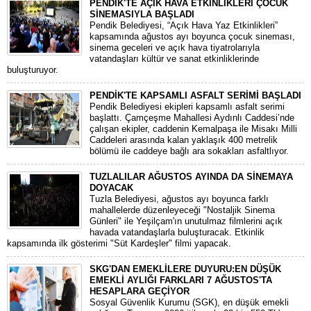
PENDİK'TE AÇIK HAVA ETKİNLİKLERİ ÇOCUK
SİNEMASIYLA BAŞLADI
Pendik Belediyesi, “Açık Hava Yaz Etkinlikleri”
kapsamında ağustos ayı boyunca çocuk sineması,
sinema geceleri ve açık hava tiyatrolarıyla
vatandaşları kültür ve sanat etkinliklerinde
buluşturuyor.
PENDİK'TE KAPSAMLI ASFALT SERİMİ BAŞLADI
Pendik Belediyesi ekipleri kapsamlı asfalt serimi
başlattı. Çamçeşme Mahallesi Aydınlı Caddesi’nde
çalışan ekipler, caddenin Kemalpaşa ile Misakı Milli
Caddeleri arasında kalan yaklaşık 400 metrelik
bölümü ile caddeye bağlı ara sokakları asfaltlıyor.
TUZLALILAR AĞUSTOS AYINDA DA SİNEMAYA
DOYACAK
Tuzla Belediyesi, ağustos ayı boyunca farklı
mahallelerde düzenleyeceği "Nostaljik Sinema
Günleri" ile Yeşilçam'ın unutulmaz filmlerini açık
havada vatandaşlarla buluşturacak. Etkinlik
kapsamında ilk gösterimi "Süt Kardeşler" filmi yapacak.
SKG'DAN EMEKLİLERE DUYURU:EN DÜŞÜK
EMEKLİ AYLIĞI FARKLARI 7 AĞUSTOS'TA
HESAPLARA GEÇİYOR
​Sosyal Güvenlik Kurumu (SGK), en düşük emekli