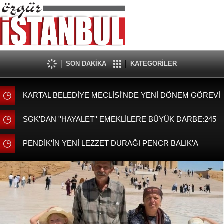
SON DAKİKA
KATEGORİLER
KARTAL BELEDİYE MECLİSİ'NDE YENİ DÖNEM GÖREVİ
DAĞILIMI BELLİ OLDU
SGK'DAN ''HAYALET'' EMEKLİLERE BÜYÜK DARBE:245
BİN KİŞİNİ MAAŞI KESİLDİ!
PENDİK'İN YENİ LEZZET DURAĞI PENCR BALIK'A
BAŞKAN AHMET CİN'DEN ZİYARET