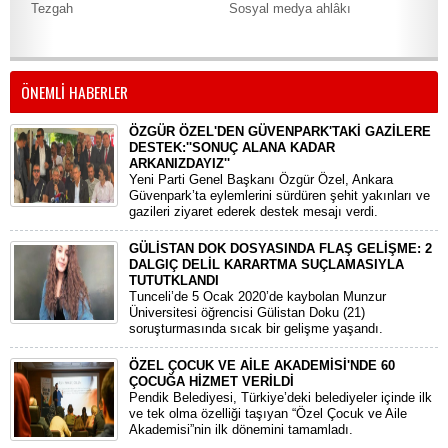
Tezgah
Sosyal medya ahlâkı
“Tü
şatı
ÖNEMLİ HABERLER
ÖZGÜR ÖZEL'DEN GÜVENPARK'TAKİ GAZİLERE
DESTEK:''SONUÇ ALANA KADAR
ARKANIZDAYIZ''
​Yeni Parti Genel Başkanı Özgür Özel, Ankara
Güvenpark’ta eylemlerini sürdüren şehit yakınları ve
gazileri ziyaret ederek destek mesajı verdi.
GÜLİSTAN DOK DOSYASINDA FLAŞ GELİŞME: 2
DALGIÇ DELİL KARARTMA SUÇLAMASIYLA
TUTUTKLANDI
​Tunceli’de 5 Ocak 2020’de kaybolan Munzur
Üniversitesi öğrencisi Gülistan Doku (21)
soruşturmasında sıcak bir gelişme yaşandı.
ÖZEL ÇOCUK VE AİLE AKADEMİSİ'NDE 60
ÇOCUĞA HİZMET VERİLDİ
Pendik Belediyesi, Türkiye’deki belediyeler içinde ilk
ve tek olma özelliği taşıyan “Özel Çocuk ve Aile
Akademisi”nin ilk dönemini tamamladı.