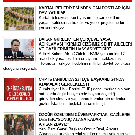
KARTAL BELEDİYESİ’NDEN CAN DOSTLAR İÇİN
DEV YATIRIM!
Kartal Belediyesi, kent yaşamı ile can dostların
yaşam kalitesini artıracak vizyoner projelerine bir
yenisini ekliyor.
BAKAN GÜRLEK'TEN ÇERÇEVE YASA
AÇIKLAMASI:''KIRMIZI ÇİZGİMİZ ŞEHİT AİLELERİ
VE GAZİLERİMİZİN HASSASİYETİDİR''
Adalet Bakanı Akın Gürlek, TBMM’ye sunulan 12
maddelik yasa teklifinin detaylarını açıklayarak
"Terörsüz Türkiye" hedefinin milli bir devlet politikası
olduğunu vurguladı.
CHP İSTANBUL'DA 23 İLÇE BAŞKANLIĞI'NDA
ATAMALAR GERÇEKLEŞTİ
​Cumhuriyet Halk Partisi (CHP) genel merkezinin son
haftalarda örgüt bünyesinde hayata geçirdiği
görevden alma ve yapılanma kararlarının ardından
gözler İstanbul il teşkilatına çevrilmişti.
ÖZGÜR ÖZEL'DEN GÜVENPARK'TAKİ GAZİLERE
DESTEK:''SONUÇ ALANA KADAR
ARKANIZDAYIZ''
​Yeni Parti Genel Başkanı Özgür Özel, Ankara
Güvenpark’ta eylemlerini sürdüren şehit yakınları ve