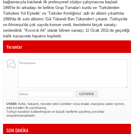
bağlamasıyla katılarak ilk profesyonel stüdyo çalışmasına başladı.
1995'te iki arkadaşı ile birlikte Grup Turnalar'ı kurdu ve ‘Türkülerden
Türkülere Yol Eyledik’ ve ‘Türküler Kimliğimiz’ adlı iki albüm çıkarttılar.
1999'da ilk solo albümü ‘Gül Tükendi Ben Tükendim'i çıkardı. Türkiye'de
ve Almanya'da çok sayıda konser verdi, bestelerini birçok sanatçı
seslendirdi. "Kıvırcık Ali" olarak bilinen sanatçı 11 Ocak 2011’de geçirdiği
trafik kazasında hayatını kaybetti.
Yorumlar
UYARI:
Küfür, hakaret, rencide edici cümleler veya imalar, inançlara saldırı içeren,
imla kuralları ile yazılmamış,
Türkçe karakter kullanılmayan ve büyük harflerle yazılmış yorumlar
onaylanmamaktadır.
SON DAKİKA