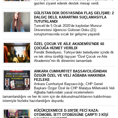
gazileri ziyaret ederek destek mesajı verdi.
GÜLİSTAN DOK DOSYASINDA FLAŞ GELİŞME: 2
DALGIÇ DELİL KARARTMA SUÇLAMASIYLA
TUTUTKLANDI
​Tunceli’de 5 Ocak 2020’de kaybolan Munzur
Üniversitesi öğrencisi Gülistan Doku (21)
soruşturmasında sıcak bir gelişme yaşandı.
ÖZEL ÇOCUK VE AİLE AKADEMİSİ'NDE 60
ÇOCUĞA HİZMET VERİLDİ
Pendik Belediyesi, Türkiye’deki belediyeler içinde ilk
ve tek olma özelliği taşıyan “Özel Çocuk ve Aile
Akademisi”nin ilk dönemini tamamladı.
ANKARA CUMHURİYET BAŞSAVCILIĞINDAN
ÖZGÜR ÖZEL VE VELİ AĞBABA HAKKINDA
FEZLEKE
​Ankara Cumhuriyet Başsavcılığı, CHP Genel
Başkanı Özgür Özel ile CHP Malatya Milletvekili Veli
Ağbaba hakkındaki yasal incelemelerin
tamamlandığını ve her iki isim için de dokunulmazlıklarının kaldırılması
istemiyle fezleke hazırlandığını duyurdu.
KÜÇÜKÇEKMECE D-100'DE FECİ KAZA:
OTOMOBİL İETT OTOBÜSÜNE ÇARPTI 3 KİŞİ