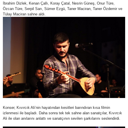
İbrahim Dizlek, Kenan Çallı, Koray Çatal, Nesrin Güneş, Onur Türe,
Özcan Türe, Serpil Sarı, Sümer Ezgü, Taner Maciran, Taner Özdemir ve
Tülay Maciran sahne aldı.
Konser, Kıvırcık Ali’nin hayatından kesitleri barındıran kısa filmin
izlenmesi ile başladı. Daha sonra tek tek sahne alan sanatçılar, Kıvırcık
Ali ile olan anılarını anlattı ve sanatçının sevilen şarkılarını seslendirdi.