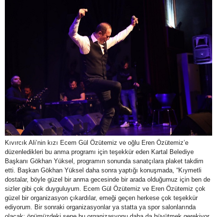
Kıvırcık Ali’nin kızı Ecem Gül Özütemiz ve oğlu Eren Özütemiz’e
düzenledikleri bu anma programı için teşekkür eden Kartal Belediye
Başkanı Gökhan Yüksel, programın sonunda sanatçılara plaket takdim
etti. Başkan Gökhan Yüksel daha sonra yaptığı konuşmada, “Kıymetli
dostalar, böyle güzel bir anma gecesinde bir arada olduğumuz için ben de
sizler gibi çok duyguluyum. Ecem Gül Özütemiz ve Eren Özütemiz çok
güzel bir organizasyon çıkardılar, emeği geçen herkese çok teşekkür
ediyorum. Bir sonraki organizasyonlar ya statta ya spor salonlarında
olacak; önümüzdeki sene bu organizasyonu daha da büyütmek gerekiyor,