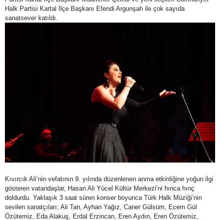
Halk Partisi Kartal İlçe Başkanı Efendi Argunşah ile çok sayıda
sanatsever katıldı.
Kıvırcık Ali’nin vefatının 9. yılında düzenlenen anma etkinliğine yoğun ilgi
gösteren vatandaşlar, Hasan Ali Yücel Kültür Merkezi’ni hınca hınç
doldurdu. Yaklaşık 3 saat süren konser boyunca Türk Halk Müziği’nin
sevilen sanatçıları; Ali Tan, Ayhan Yağız, Caner Gülsüm, Ecem Gül
Özütemiz, Eda Alakuş, Erdal Erzincan, Eren Aydın, Eren Özütemiz,