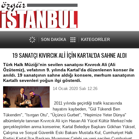
SON DAKİKA
KATEGORİLER
19 SANATÇI KIVIRCIK ALİ İÇİN KARTAL'DA SAHNE ALDI
Türk Halk Müziği’nin sevilen sanatçısı Kıvırcık Ali (Ali
Özütemiz), vefatının 9. yılında Kartal’da düzenlenen konser ile
anıldı. 19 sanatçının sahne aldığı konsere, merhum sanatçının
Kartallı sevenleri yoğun ilgi gösterdi.
14 Ocak 2020 Salı 12:26
2011 yılında geçirdiği trafik kazasında
hayatını kaybeden, "Gül Tükendi Ben
Tükendim", "Isırgan Otu", "Üçüncü Gurbet", "Hepimize Yeter Dünya"
albümleriyle tanınan Kıvırcık Ali için Hasan Ali Yücel Kültür Merkezi’nde
gerçekleştirilen anma konserine; Kartal Belediye Başkanı Gökhan Yüksel,
Çalışma ve Sosyal Güvenlik Eski Bakanı Mustafa Kul, Cumhuriyet Halk
Partisi Kartal İlçe Başkanı Muammer Çelebi ve yeni seçilen Cumhuriyet