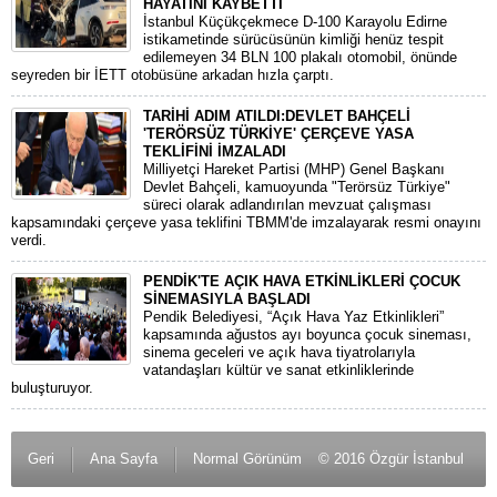
HAYATINI KAYBETTİ
​İstanbul Küçükçekmece D-100 Karayolu Edirne
istikametinde sürücüsünün kimliği henüz tespit
edilemeyen 34 BLN 100 plakalı otomobil, önünde
seyreden bir İETT otobüsüne arkadan hızla çarptı.
TARİHİ ADIM ATILDI:DEVLET BAHÇELİ
'TERÖRSÜZ TÜRKİYE' ÇERÇEVE YASA
TEKLİFİNİ İMZALADI
​Milliyetçi Hareket Partisi (MHP) Genel Başkanı
Devlet Bahçeli, kamuoyunda "Terörsüz Türkiye"
süreci olarak adlandırılan mevzuat çalışması
kapsamındaki çerçeve yasa teklifini TBMM'de imzalayarak resmi onayını
verdi.
PENDİK'TE AÇIK HAVA ETKİNLİKLERİ ÇOCUK
SİNEMASIYLA BAŞLADI
Pendik Belediyesi, “Açık Hava Yaz Etkinlikleri”
kapsamında ağustos ayı boyunca çocuk sineması,
sinema geceleri ve açık hava tiyatrolarıyla
vatandaşları kültür ve sanat etkinliklerinde
buluşturuyor.
Geri
Ana Sayfa
Normal Görünüm
© 2016 Özgür İstanbul