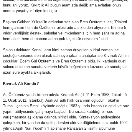
bunu anlıyoruz. Kıvırcık Ali bugün aramızda değil; ama evlatları onun
anısını yaşatıyor.” diye konuştu.
Başkan Gökhan Yüksel’in ardından söz alan Eren Özütemiz ise; “Plaketi
hem şahsım hem de Özütemiz ailesi adına sizlerden alıyorum. Bizlere 5
yıldır verdiğiniz destek, salonlar ve imkânlarınız için hem şahsım adına
hem ailem hem de babam adına çok teşekkür ediyorum.” dedi.
Salonu dolduran Kartallıların kimi zaman duygulanıp kimi zaman ise
coştuğu konserde son olarak sahneye çıkan sanatçılar ise Kıvırcık Ali’nin
çocukları Ecem Gül Özütemiz ve Eren Özütemiz oldu. İki kardeşin düeti
salonu dolduran sanatseverlerin büyük beğenisinin kazandı ve sanatçılar
uzun süre ayakta alkışlandı.
Kıvırcık Ali Kimdir?
Ali Özütemiz ya da bilinen adıyla Kıvırcık Ali (d. 11 Ekim 1968, Tokat - ö.
11 Ocak 2011, İstanbul), Aşık Ali adlı halk ozanının oğludur. Tokat'ın
Turhal ilçesinin Erenli köyünde doğdu. 1983 yılında İstanbul'a geldi ve saz
yapım atölyesinde çalışmaya başladı. Bu sırada katıldığı bir ses
yarışmasında aşıklama dalında birinci oldu. Konfeksiyon atölyesinde
çalışırken, bir yandan da solfej dersleri aldı ve düğünlerde saz çaldı.1992
yılında Aşık Nuri Yücel'in ‘Hapishane Ranzaları 2’ isimli albümüne