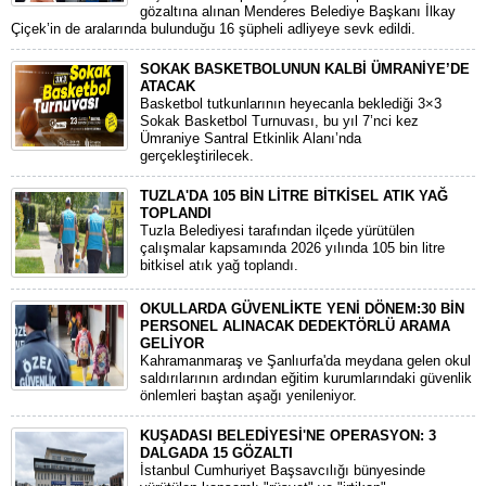
gözaltına alınan Menderes Belediye Başkanı İlkay
Çiçek’in de aralarında bulunduğu 16 şüpheli adliyeye sevk edildi.
SOKAK BASKETBOLUNUN KALBİ ÜMRANİYE’DE
ATACAK
Basketbol tutkunlarının heyecanla beklediği 3×3
Sokak Basketbol Turnuvası, bu yıl 7’nci kez
Ümraniye Santral Etkinlik Alanı’nda
gerçekleştirilecek.
TUZLA'DA 105 BİN LİTRE BİTKİSEL ATIK YAĞ
TOPLANDI
Tuzla Belediyesi tarafından ilçede yürütülen
çalışmalar kapsamında 2026 yılında 105 bin litre
bitkisel atık yağ toplandı.
OKULLARDA GÜVENLİKTE YENİ DÖNEM:30 BİN
PERSONEL ALINACAK DEDEKTÖRLÜ ARAMA
GELİYOR
​Kahramanmaraş ve Şanlıurfa'da meydana gelen okul
saldırılarının ardından eğitim kurumlarındaki güvenlik
önlemleri baştan aşağı yenileniyor.
KUŞADASI BELEDİYESİ'NE OPERASYON: 3
DALGADA 15 GÖZALTI
​İstanbul Cumhuriyet Başsavcılığı bünyesinde