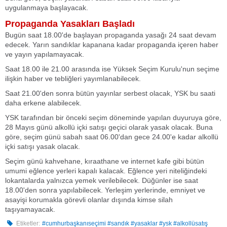
uygulanmaya başlayacak.
Propaganda Yasakları Başladı
Bugün saat 18.00'de başlayan propaganda yasağı 24 saat devam
edecek. Yarın sandıklar kapanana kadar propaganda içeren haber
ve yayın yapılamayacak.
Saat 18.00 ile 21.00 arasında ise Yüksek Seçim Kurulu'nun seçime
ilişkin haber ve tebliğleri yayımlanabilecek.
Saat 21.00'den sonra bütün yayınlar serbest olacak, YSK bu saati
daha erkene alabilecek.
YSK tarafından bir önceki seçim döneminde yapılan duyuruya göre,
28 Mayıs günü alkollü içki satışı geçici olarak yasak olacak. Buna
göre, seçim günü sabah saat 06.00'dan gece 24.00'e kadar alkollü
içki satışı yasak olacak.
Seçim günü kahvehane, kıraathane ve internet kafe gibi bütün
umumi eğlence yerleri kapalı kalacak. Eğlence yeri niteliğindeki
lokantalarda yalnızca yemek verilebilecek. Düğünler ise saat
18.00'den sonra yapılabilecek. Yerleşim yerlerinde, emniyet ve
asayişi korumakla görevli olanlar dışında kimse silah
taşıyamayacak.
Etiketler:
#cumhurbaşkanıseçimi #sandık #yasaklar #ysk #alkollüsatış