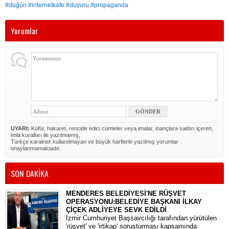
#düğün #internetkafe #duyuru #propaganda
Yorumlar
UYARI:
Küfür, hakaret, rencide edici cümleler veya imalar, inançlara saldırı içeren,
imla kuralları ile yazılmamış,
Türkçe karakter kullanılmayan ve büyük harflerle yazılmış yorumlar
onaylanmamaktadır.
SON DAKİKA
MENDERES BELEDİYESİ'NE RÜŞVET
OPERASYONU:BELEDİYE BAŞKANI İLKAY
ÇİÇEK ADLİYEYE SEVK EDİLDİ
​İzmir Cumhuriyet Başsavcılığı tarafından yürütülen
'rüşvet' ve 'irtikap' soruşturması kapsamında