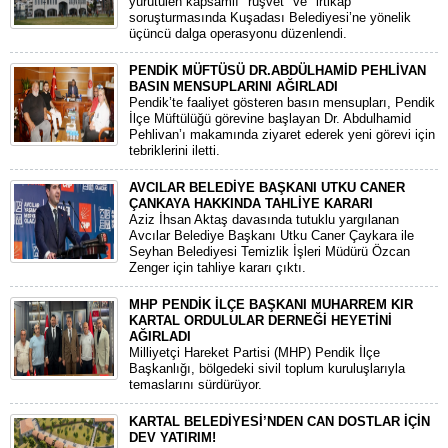
yürütülen kapsamlı "rüşvet" ve "irtikap"
soruşturmasında Kuşadası Belediyesi’ne yönelik
üçüncü dalga operasyonu düzenlendi.
PENDİK MÜFTÜSÜ DR.ABDÜLHAMİD PEHLİVAN
BASIN MENSUPLARINI AĞIRLADI
​Pendik’te faaliyet gösteren basın mensupları, Pendik
İlçe Müftülüğü görevine başlayan Dr. Abdulhamid
Pehlivan’ı makamında ziyaret ederek yeni görevi için
tebriklerini iletti.
AVCILAR BELEDİYE BAŞKANI UTKU CANER
ÇANKAYA HAKKINDA TAHLİYE KARARI
​Aziz İhsan Aktaş davasında tutuklu yargılanan
Avcılar Belediye Başkanı Utku Caner Çaykara ile
Seyhan Belediyesi Temizlik İşleri Müdürü Özcan
Zenger için tahliye kararı çıktı.
MHP PENDİK İLÇE BAŞKANI MUHARREM KIR
KARTAL ORDULULAR DERNEĞİ HEYETİNİ
AĞIRLADI
​Milliyetçi Hareket Partisi (MHP) Pendik İlçe
Başkanlığı, bölgedeki sivil toplum kuruluşlarıyla
temaslarını sürdürüyor.
KARTAL BELEDİYESİ’NDEN CAN DOSTLAR İÇİN
DEV YATIRIM!