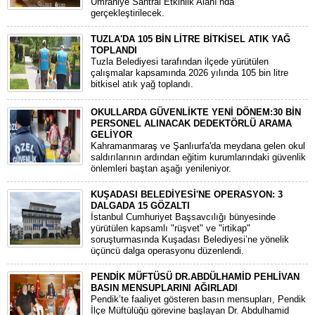
Ümraniye Santral Etkinlik Alanı’nda
gerçekleştirilecek.
TUZLA'DA 105 BİN LİTRE BİTKİSEL ATIK YAĞ
TOPLANDI
Tuzla Belediyesi tarafından ilçede yürütülen
çalışmalar kapsamında 2026 yılında 105 bin litre
bitkisel atık yağ toplandı.
OKULLARDA GÜVENLİKTE YENİ DÖNEM:30 BİN
PERSONEL ALINACAK DEDEKTÖRLÜ ARAMA
GELİYOR
​Kahramanmaraş ve Şanlıurfa'da meydana gelen okul
saldırılarının ardından eğitim kurumlarındaki güvenlik
önlemleri baştan aşağı yenileniyor.
KUŞADASI BELEDİYESİ'NE OPERASYON: 3
DALGADA 15 GÖZALTI
​İstanbul Cumhuriyet Başsavcılığı bünyesinde
yürütülen kapsamlı "rüşvet" ve "irtikap"
soruşturmasında Kuşadası Belediyesi’ne yönelik
üçüncü dalga operasyonu düzenlendi.
PENDİK MÜFTÜSÜ DR.ABDÜLHAMİD PEHLİVAN
BASIN MENSUPLARINI AĞIRLADI
​Pendik’te faaliyet gösteren basın mensupları, Pendik
İlçe Müftülüğü görevine başlayan Dr. Abdulhamid