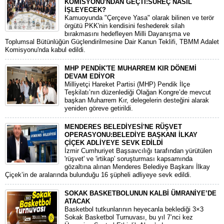
KOMİSYONU'NDAN GEÇTİ:SÜREÇ NASIL
İŞLEYECEK?
​Kamuoyunda "Çerçeve Yasa" olarak bilinen ve terör
örgütü PKK'nin kendisini feshederek silah
bırakmasını hedefleyen Milli Dayanışma ve
Toplumsal Bütünlüğün Güçlendirilmesine Dair Kanun Teklifi, TBMM Adalet
Komisyonu'nda kabul edildi.
MHP PENDİK'TE MUHARREM KIR DÖNEMİ
DEVAM EDİYOR
​Milliyetçi Hareket Partisi (MHP) Pendik İlçe
Teşkilatı’nın düzenlediği Olağan Kongre’de mevcut
başkan Muharrem Kır, delegelerin desteğini alarak
yeniden göreve getirildi.
MENDERES BELEDİYESİ'NE RÜŞVET
OPERASYONU:BELEDİYE BAŞKANI İLKAY
ÇİÇEK ADLİYEYE SEVK EDİLDİ
​İzmir Cumhuriyet Başsavcılığı tarafından yürütülen
'rüşvet' ve 'irtikap' soruşturması kapsamında
gözaltına alınan Menderes Belediye Başkanı İlkay
Çiçek’in de aralarında bulunduğu 16 şüpheli adliyeye sevk edildi.
SOKAK BASKETBOLUNUN KALBİ ÜMRANİYE’DE
ATACAK
Basketbol tutkunlarının heyecanla beklediği 3×3
Sokak Basketbol Turnuvası, bu yıl 7’nci kez