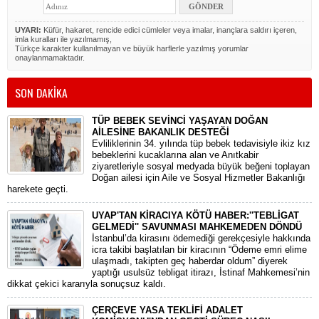
UYARI:
Küfür, hakaret, rencide edici cümleler veya imalar, inançlara saldırı içeren,
imla kuralları ile yazılmamış,
Türkçe karakter kullanılmayan ve büyük harflerle yazılmış yorumlar
onaylanmamaktadır.
SON DAKİKA
TÜP BEBEK SEVİNCİ YAŞAYAN DOĞAN
AİLESİNE BAKANLIK DESTEĞİ
​Evliliklerinin 34. yılında tüp bebek tedavisiyle ikiz kız
bebeklerini kucaklarına alan ve Anıtkabir
ziyaretleriyle sosyal medyada büyük beğeni toplayan
Doğan ailesi için Aile ve Sosyal Hizmetler Bakanlığı
harekete geçti.
UYAP'TAN KİRACIYA KÖTÜ HABER:''TEBLİGAT
GELMEDİ'' SAVUNMASI MAHKEMEDEN DÖNDÜ
​İstanbul’da kirasını ödemediği gerekçesiyle hakkında
icra takibi başlatılan bir kiracının “Ödeme emri elime
ulaşmadı, takipten geç haberdar oldum” diyerek
yaptığı usulsüz tebligat itirazı, İstinaf Mahkemesi’nin
dikkat çekici kararıyla sonuçsuz kaldı.
ÇERÇEVE YASA TEKLİFİ ADALET