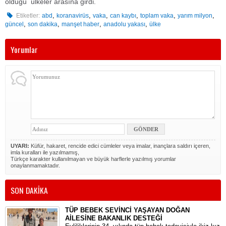
olduğu ülkeler arasına girdi.
,
,
,
,
,
,
Etiketler:
abd
koranavirüs
vaka
can kaybı
toplam vaka
yarım milyon
,
,
,
,
güncel
son dakika
manşet haber
anadolu yakası
ülke
Yorumlar
UYARI:
Küfür, hakaret, rencide edici cümleler veya imalar, inançlara saldırı içeren,
imla kuralları ile yazılmamış,
Türkçe karakter kullanılmayan ve büyük harflerle yazılmış yorumlar
onaylanmamaktadır.
SON DAKİKA
TÜP BEBEK SEVİNCİ YAŞAYAN DOĞAN
AİLESİNE BAKANLIK DESTEĞİ