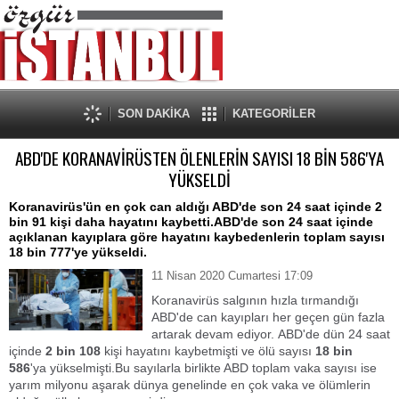
SON DAKİKA
KATEGORİLER
ABD'DE KORANAVİRÜSTEN ÖLENLERİN SAYISI 18 BİN 586'YA
YÜKSELDİ
Koranavirüs'ün en çok can aldığı ABD'de son 24 saat içinde 2
bin 91 kişi daha hayatını kaybetti.ABD'de son 24 saat içinde
açıklanan kayıplara göre hayatını kaybedenlerin toplam sayısı
18 bin 777'ye yükseldi.
11 Nisan 2020 Cumartesi 17:09
Koranavirüs salgının hızla tırmandığı
ABD'de can kayıpları her geçen gün fazla
artarak devam ediyor. ABD'de dün 24 saat
içinde
2 bin 108
kişi hayatını kaybetmişti ve ölü sayısı
18 bin
586
'ya yükselmişti.Bu sayılarla birlikte ABD toplam vaka sayısı ise
yarım milyonu aşarak dünya genelinde en çok vaka ve ölümlerin