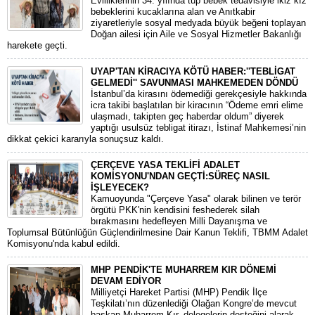
​Evliliklerinin 34. yılında tüp bebek tedavisiyle ikiz kız
bebeklerini kucaklarına alan ve Anıtkabir
ziyaretleriyle sosyal medyada büyük beğeni toplayan
Doğan ailesi için Aile ve Sosyal Hizmetler Bakanlığı
harekete geçti.
UYAP'TAN KİRACIYA KÖTÜ HABER:''TEBLİGAT
GELMEDİ'' SAVUNMASI MAHKEMEDEN DÖNDÜ
​İstanbul’da kirasını ödemediği gerekçesiyle hakkında
icra takibi başlatılan bir kiracının “Ödeme emri elime
ulaşmadı, takipten geç haberdar oldum” diyerek
yaptığı usulsüz tebligat itirazı, İstinaf Mahkemesi’nin
dikkat çekici kararıyla sonuçsuz kaldı.
ÇERÇEVE YASA TEKLİFİ ADALET
KOMİSYONU'NDAN GEÇTİ:SÜREÇ NASIL
İŞLEYECEK?
​Kamuoyunda "Çerçeve Yasa" olarak bilinen ve terör
örgütü PKK'nin kendisini feshederek silah
bırakmasını hedefleyen Milli Dayanışma ve
Toplumsal Bütünlüğün Güçlendirilmesine Dair Kanun Teklifi, TBMM Adalet
Komisyonu'nda kabul edildi.
MHP PENDİK'TE MUHARREM KIR DÖNEMİ
DEVAM EDİYOR
​Milliyetçi Hareket Partisi (MHP) Pendik İlçe
Teşkilatı’nın düzenlediği Olağan Kongre’de mevcut
başkan Muharrem Kır, delegelerin desteğini alarak