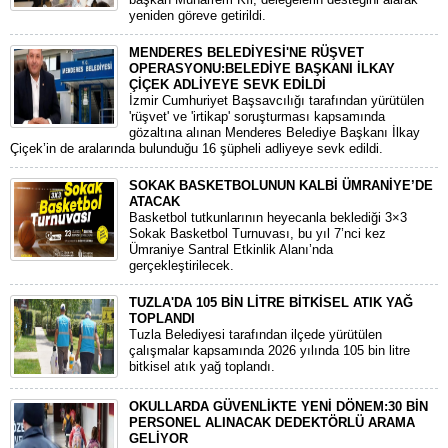
yeniden göreve getirildi.
MENDERES BELEDİYESİ'NE RÜŞVET
OPERASYONU:BELEDİYE BAŞKANI İLKAY
ÇİÇEK ADLİYEYE SEVK EDİLDİ
​İzmir Cumhuriyet Başsavcılığı tarafından yürütülen
'rüşvet' ve 'irtikap' soruşturması kapsamında
gözaltına alınan Menderes Belediye Başkanı İlkay
Çiçek’in de aralarında bulunduğu 16 şüpheli adliyeye sevk edildi.
SOKAK BASKETBOLUNUN KALBİ ÜMRANİYE’DE
ATACAK
Basketbol tutkunlarının heyecanla beklediği 3×3
Sokak Basketbol Turnuvası, bu yıl 7’nci kez
Ümraniye Santral Etkinlik Alanı’nda
gerçekleştirilecek.
TUZLA'DA 105 BİN LİTRE BİTKİSEL ATIK YAĞ
TOPLANDI
Tuzla Belediyesi tarafından ilçede yürütülen
çalışmalar kapsamında 2026 yılında 105 bin litre
bitkisel atık yağ toplandı.
OKULLARDA GÜVENLİKTE YENİ DÖNEM:30 BİN
PERSONEL ALINACAK DEDEKTÖRLÜ ARAMA
GELİYOR