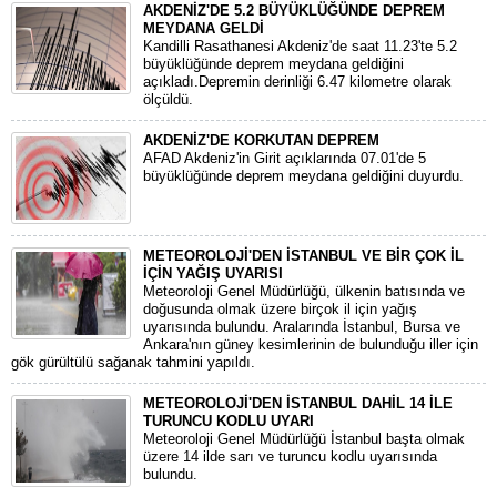
AKDENİZ'DE 5.2 BÜYÜKLÜĞÜNDE DEPREM
MEYDANA GELDİ
Kandilli Rasathanesi Akdeniz'de saat 11.23'te 5.2
büyüklüğünde deprem meydana geldiğini
açıkladı.Depremin derinliği 6.47 kilometre olarak
ölçüldü.
AKDENİZ'DE KORKUTAN DEPREM
AFAD Akdeniz'in Girit açıklarında 07.01'de 5
büyüklüğünde deprem meydana geldiğini duyurdu.
METEOROLOJİ'DEN İSTANBUL VE BİR ÇOK İL
İÇİN YAĞIŞ UYARISI
Meteoroloji Genel Müdürlüğü, ülkenin batısında ve
doğusunda olmak üzere birçok il için yağış
uyarısında bulundu. Aralarında İstanbul, Bursa ve
Ankara'nın güney kesimlerinin de bulunduğu iller için
gök gürültülü sağanak tahmini yapıldı.
METEOROLOJİ'DEN İSTANBUL DAHİL 14 İLE
TURUNCU KODLU UYARI
Meteoroloji Genel Müdürlüğü İstanbul başta olmak
üzere 14 ilde sarı ve turuncu kodlu uyarısında
bulundu.