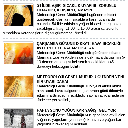
54 İLDE AŞIRI SICAKLIK UYARISI! ZORUNLU
OLMADIKÇA DIŞARI ÇIKMAYIN
Meteoroloji Genel Müdürülüğü bugünden etkisini
gösterecek olan aşırı sıcaklara karşı uyarılarda
bulundu. 54 ilde etkisinin yoğun hissedileceği hava
sıcaklığına karşı 11:00 ila 16:00 arasında zorunlu
olmadıkça vatandaşların dışarı çıkmaması önerildi.
ÇARŞAMBA GÜNÜNE DİKKAT! HAVA SICAKLIĞI
45 DERECEYE KADAR ÇIKACAK
Meteoroloji Genel Müdürlüğü salı gününden itibaren
Marmara Ege ve Akdeniz'de sıcak hava dalgasının 5-
10 derece artacağını belirterek sıcaklıkların 45
dereceyi bulacağını belirtti.
METEOROLOJİ GENEL MÜDÜRLÜĞÜ'NDEN YENİ
BİR UYARI DAHA!
Meteoroloji Genel Müdürlüğü Türkiye'yi etkisi altına
alan sıcak hava dalgasının çarşamba günü itibariyle
etkisini arttıracağını açıkladı. Yapılan açıklamada şu
ifadelere yer verildi.;
HAFTA SONU YOĞUN KAR YAĞIŞI GELİYOR
Meteoroloji Genel Müdürlüğü yurt genelinde etkili olan
sağanak yağışların yerini soğuk hava ve yoğun kar
yağışına bırakacağını açıkladı.