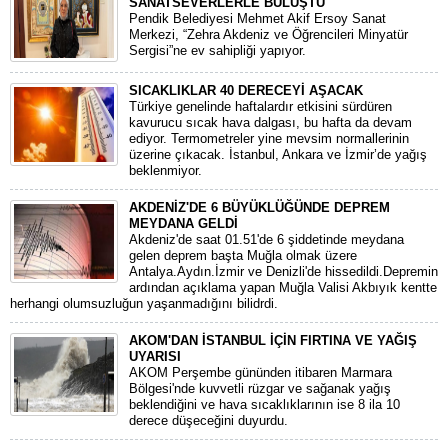
SANATSEVERLERLE BULUŞTU
Pendik Belediyesi Mehmet Akif Ersoy Sanat
Merkezi, “Zehra Akdeniz ve Öğrencileri Minyatür
Sergisi”ne ev sahipliği yapıyor.
SICAKLIKLAR 40 DERECEYİ AŞACAK
Türkiye genelinde haftalardır etkisini sürdüren
kavurucu sıcak hava dalgası, bu hafta da devam
ediyor. Termometreler yine mevsim normallerinin
üzerine çıkacak. İstanbul, Ankara ve İzmir’de yağış
beklenmiyor.
AKDENİZ'DE 6 BÜYÜKLÜĞÜNDE DEPREM
MEYDANA GELDİ
Akdeniz'de saat 01.51'de 6 şiddetinde meydana
gelen deprem başta Muğla olmak üzere
Antalya.Aydın.İzmir ve Denizli'de hissedildi.Depremin
ardından açıklama yapan Muğla Valisi Akbıyık kentte
herhangi olumsuzluğun yaşanmadığını bilidrdi.
AKOM'DAN İSTANBUL İÇİN FIRTINA VE YAĞIŞ
UYARISI
AKOM Perşembe gününden itibaren Marmara
Bölgesi'nde kuvvetli rüzgar ve sağanak yağış
beklendiğini ve hava sıcaklıklarının ise 8 ila 10
derece düşeceğini duyurdu.