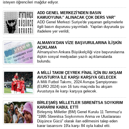
isteyen öğrencileri mağdur ediyor.
ADD GENEL MERKEZİ'NDEN BASIN
KAMUOYUNA:'' ALINACAK ÇOK DERS VAR''
ADD Genel Merkezi Suriye'de yaşanan gelişmelerle
ilgili basın duyurusu yayımladı. Yapılan duyuruda şu
ifadelere yer verildi;
ALMANYA'DAN VİZE BAŞVURULARINA İLİŞKİN
AÇIKLAMA
Almanya'nın Ankara Büyükelçiliği vize başvurularına
ilişkin sosyal medyadan yazılı açıklamalarda
bulundu.
A MİLLİ TAKIM ÇEYREK FİNAL İÇİN BU AKŞAM
AVUSTURYA İLE KARŞI KARŞIYA GELECEK
A Milli Futbol Takımı, 2024 Avrupa Şampiyonası
(EURO 2024) son 16 turu maçında bu akşam
Avusturya ile karşı karşıya gelecek.
BİRLEŞMİŞ MİLLETLER SBRENİTSA SOYKIRIM
KARARINI KABUL ETTİ
Birleşmiş Milletler (BM) Genel Kurulu 11 Temmuz'u
''1995 Sbrenitsa Soykırımını Anma ve Uluslararası
Düşünce Gücü'' olarak ilan edilmesini talep eden
karar tasarısını 19'a karşı 84 oyla kabul etti.