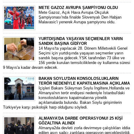
METE GAZOZ AVRUPA ŞAMPİYONU OLDU
Mete Gazoz, Açık Hava Avrupa Okçuluk
Şampiyonası'nda finalde Slovenyalı Den Habjan
Malavasic'i yenerek Avrupa şampiyonu oldu.
YURTDIŞINDA YAŞAYAN SEÇMENLER YARIN
SANDIK BAŞINA GİDİYOR
14 Mayıs'ta yapılacak 28. Dönem Milletvekili Genel
Seçimi için yurtdışında yaşayan seçmenler yarın
sandık başına gidecek.YSK tarafından 73 ülke ve
156 yerde kurulan temsilciliklerde oy kullanma süresi
9 Mayıs'a kadar devam edecek.
BAKAN SOYLU'DAN KONSOLOSLUKLARIN
TERÖR NEDENİYLE KAPATILMASINA AÇIKLAMA
İçişleri Bakanı Süleyman Soylu İngiltere,Hollanda ve
Almanya'nın terör endişesi nedeniyle İstanbul'daki
konsolosluklarını kapatmalarına yönelik
açıklamalarda bulundu. Bakan Soylu girişimlerin
Türkiye'ye karşı psikolojik harp olduğunu söyledi.
ALMANYA'DA DARBE OPERASYONU! 25 KİŞİ
GÖZALTINA ALINDI
Almanya2da devleti zorla devirmeye çalıştıkları iddia
edilen aşırı sağcı zanlılara operasyon gerçekleştirildi.