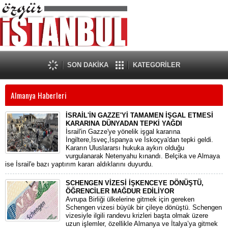
SON DAKİKA
KATEGORİLER
Almanya Haberleri
İSRAİL'İN GAZZE'Yİ TAMAMEN İŞGAL ETMESİ
KARARINA DÜNYADAN TEPKİ YAĞDI
İsrail'in Gazze'ye yönelik işgal kararına
İngiltere,İsveç,İspanya ve İskoçya'dan tepki geldi.
Kararın Uluslararsı hukuka aykırı olduğu
vurgulanarak Netenyahu kınandı. Belçika ve Almaya
ise İsrail'e bazı yaptırım kararı aldıklarını duyurdu.
SCHENGEN VİZESİ İŞKENCEYE DÖNÜŞTÜ,
ÖĞRENCİLER MAĞDUR EDİLİYOR
Avrupa Birliği ülkelerine gitmek için gereken
Schengen vizesi büyük bir çileye dönüştü. Schengen
vizesiyle ilgili randevu krizleri başta olmak üzere
uzun işlemler, özellikle Almanya ve İtalya’ya gitmek