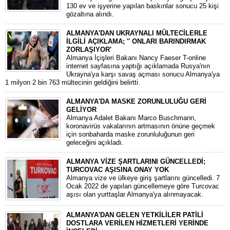
130 ev ve işyerine yapılan baskınlar sonucu 25 kişi
gözaltına alındı.
ALMANYA'DAN UKRAYNALI MÜLTECİLERLE
İLGİLİ AÇIKLAMA; '' ONLARI BARINDIRMAK
ZORLAŞIYOR'
Almanya İçişleri Bakanı Nancy Faeser T-online
internet sayfasına yaptığı açıklamada Rusya'nın
Ukrayna'ya karşı savaş açması sonucu Almanya'ya
1 milyon 2 bin 763 mültecinin geldiğini belirtti.
ALMANYA'DA MASKE ZORUNLULUĞU GERİ
GELİYOR
Almanya Adalet Bakanı Marco Buschmann,
koronavirüs vakalarının artmasının önüne geçmek
için sonbaharda maske zorunluluğunun geri
geleceğini açıkladı.
ALMANYA VİZE ŞARTLARINI GÜNCELLEDİ;
TURCOVAC AŞISINA ONAY YOK
Almanya vize ve ülkeye giriş şartlarını güncelledi. 7
Ocak 2022 de yapılan güncellemeye göre Turcovac
aşısı olan yurttaşlar Almanya'ya alınmayacak.
ALMANYA'DAN GELEN YETKİLİLER PATİLİ
DOSTLARA VERİLEN HİZMETLERİ YERİNDE