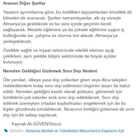
Aranan Diğer Şartlar
Yasanın ayrıntılarına göre, bu özellikleri taşıyanlardan öncelikle dil
bilmeleri de aranacak. Şartları tamamlayanlar, altı ay süreyle
Almanya’ya girebilecek ve bu süre içinde geçimini kendi
sağlayacak. Mesleki eğitimine ya da yüksek eğitimine uygun iş
bulduğunda ise, çalışma ve oturma izni alacak. Almanya’ya
yerleşebilecek.
Özellikle sağlık ve inşaat sektöründe nitelikli eleman açığı
çekilirken, ayın şekilde bilişim sektöründe de büyük açıklar
bulunuyor.
Nereden Geldiğini Gizlemek Sınır Dışı Nedeni
Öte yandan, ülkeye yasa dışı yollardan giren veya iltica talepleri
reddedilenlerin kolay sınır dışı edilmesini öngören tasarı da kabul
edildi. Nereden geldiğini kasıtlı olarak gizleyen, gitmemek için
kimliklerini yok edenler artık sınır dışı edilebilecek. Sınır dışı
edilmek üzereyken ortadan kaybolmaları engellemek için de bu
kişiler gözaltında tutulabilecek. İlticacının kimliğini gizlemesi de sınır
dışı için bir sebep sayılacak.
Kaynak Ali GÜVEN/Sözcü
Etiketler:
Almanya Meslek ve Yüksekokul Mezunlarına Kapılarını Açtı