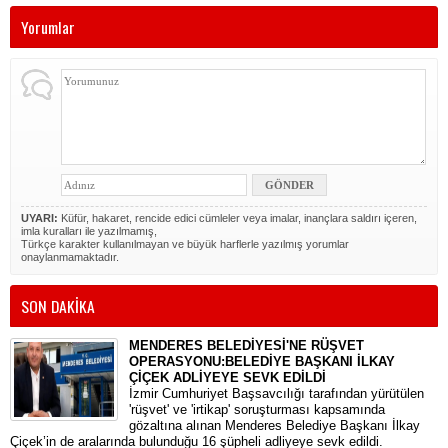
Yorumlar
UYARI:
Küfür, hakaret, rencide edici cümleler veya imalar, inançlara saldırı içeren,
imla kuralları ile yazılmamış,
Türkçe karakter kullanılmayan ve büyük harflerle yazılmış yorumlar
onaylanmamaktadır.
SON DAKİKA
MENDERES BELEDİYESİ'NE RÜŞVET
OPERASYONU:BELEDİYE BAŞKANI İLKAY
ÇİÇEK ADLİYEYE SEVK EDİLDİ
​İzmir Cumhuriyet Başsavcılığı tarafından yürütülen
'rüşvet' ve 'irtikap' soruşturması kapsamında
gözaltına alınan Menderes Belediye Başkanı İlkay
Çiçek’in de aralarında bulunduğu 16 şüpheli adliyeye sevk edildi.