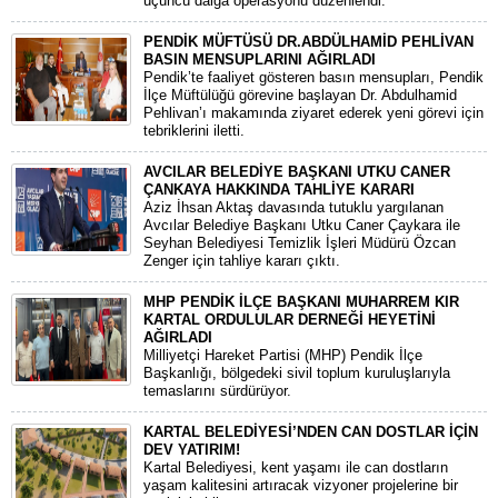
üçüncü dalga operasyonu düzenlendi.
PENDİK MÜFTÜSÜ DR.ABDÜLHAMİD PEHLİVAN
BASIN MENSUPLARINI AĞIRLADI
​Pendik’te faaliyet gösteren basın mensupları, Pendik
İlçe Müftülüğü görevine başlayan Dr. Abdulhamid
Pehlivan’ı makamında ziyaret ederek yeni görevi için
tebriklerini iletti.
AVCILAR BELEDİYE BAŞKANI UTKU CANER
ÇANKAYA HAKKINDA TAHLİYE KARARI
​Aziz İhsan Aktaş davasında tutuklu yargılanan
Avcılar Belediye Başkanı Utku Caner Çaykara ile
Seyhan Belediyesi Temizlik İşleri Müdürü Özcan
Zenger için tahliye kararı çıktı.
MHP PENDİK İLÇE BAŞKANI MUHARREM KIR
KARTAL ORDULULAR DERNEĞİ HEYETİNİ
AĞIRLADI
​Milliyetçi Hareket Partisi (MHP) Pendik İlçe
Başkanlığı, bölgedeki sivil toplum kuruluşlarıyla
temaslarını sürdürüyor.
KARTAL BELEDİYESİ’NDEN CAN DOSTLAR İÇİN
DEV YATIRIM!
Kartal Belediyesi, kent yaşamı ile can dostların
yaşam kalitesini artıracak vizyoner projelerine bir