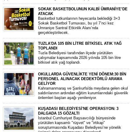
SOKAK BASKETBOLUNUN KALBİ ÜMRANİYE’DE
ATACAK
Basketbol tutkunlarının heyecanla beklediği 3×3
Sokak Basketbol Turnuvası, bu yıl 7’nci kez
Ümraniye Santral Etkinlik Alanı’nda
gerçekleştirilecek.
TUZLA'DA 105 BİN LİTRE BİTKİSEL ATIK YAĞ
TOPLANDI
Tuzla Belediyesi tarafından ilçede yürütülen
çalışmalar kapsamında 2026 yılında 105 bin litre
bitkisel atık yağ toplandı.
OKULLARDA GÜVENLİKTE YENİ DÖNEM:30 BİN
PERSONEL ALINACAK DEDEKTÖRLÜ ARAMA
GELİYOR
​Kahramanmaraş ve Şanlıurfa'da meydana gelen okul
saldırılarının ardından eğitim kurumlarındaki güvenlik
önlemleri baştan aşağı yenileniyor.
KUŞADASI BELEDİYESİ'NE OPERASYON: 3
DALGADA 15 GÖZALTI
​İstanbul Cumhuriyet Başsavcılığı bünyesinde
yürütülen kapsamlı "rüşvet" ve "irtikap"
soruşturmasında Kuşadası Belediyesi’ne yönelik