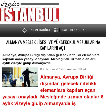
SON DAKİKA
KATEGORİLER
ALMANYA MESLEK LİSESİ VE YÜKSEKOKUL MEZUNLARINA
KAPILARINI AÇTI
Almanya, Avrupa Birliği dışından gelecek nitelikli elemanlara
kapıları açan yasayı onayladı. Mesleğinde uzman olanlar 6
aylık vizeyle gidip Almanya'da...
08 Haziran 2019 Cumartesi 10:24
Almanya, Avrupa Birliği
dışından gelecek nitelikli
elemanlara kapıları açan
yasayı onayladı. Mesleğinde uzman olanlar 6
aylık vizeyle gidip Almanya'da iş