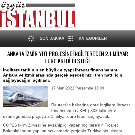
SON DAKİKA
KATEGORİLER
ANKARA İZMİR YHT PROJESİNE İNGİLTERE'DEN 2.1 MİLYAR
EURO KREDİ DESTEĞİ
İngiltere tarihinin en büyük altyapı ihracat finansmanını
Ankara ve İzmir arasında gerçekleşecek hızlı tren hattı için
sağlayacağını açıkladı.
17 Mart 2022 Perşembe 10:34
Reuters'ın haberine göre İngiltere İhracat
Finansmanı (UKEF) 503 kilometre
uzunluğundaki projeye 2,1 milyar euro kredi sağlayacak.
COP26 İklim Zirvesi'ne evsahipliği yapan İngiltere'nin Ticaret
Bakanlığı'ndan yapılan açıklamada projenin Türkiye'nin ulaşım