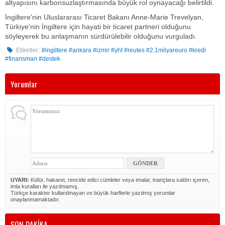
altyapısını karbonsuzlaştırmasında büyük rol oynayacağı belirtildi.
İngiltere'nin Uluslararası Ticaret Bakanı Anne-Marie Trevelyan,
Türkiye'nin İngiltere için hayati bir ticaret partneri olduğunu
söyleyerek bu anlaşmanın sürdürülebilir olduğunu vurguladı.
Etiketler:
#ingiltere #ankara #izmir #yht #reutes #2.1milyareuro #kredi
#finansman #destek
Yorumlar
UYARI:
Küfür, hakaret, rencide edici cümleler veya imalar, inançlara saldırı içeren,
imla kuralları ile yazılmamış,
Türkçe karakter kullanılmayan ve büyük harflerle yazılmış yorumlar
onaylanmamaktadır.
SON DAKİKA