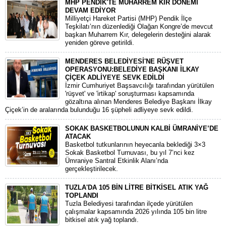
MHP PENDİK'TE MUHARREM KIR DÖNEMİ
DEVAM EDİYOR
​Milliyetçi Hareket Partisi (MHP) Pendik İlçe
Teşkilatı’nın düzenlediği Olağan Kongre’de mevcut
başkan Muharrem Kır, delegelerin desteğini alarak
yeniden göreve getirildi.
MENDERES BELEDİYESİ'NE RÜŞVET
OPERASYONU:BELEDİYE BAŞKANI İLKAY
ÇİÇEK ADLİYEYE SEVK EDİLDİ
​İzmir Cumhuriyet Başsavcılığı tarafından yürütülen
'rüşvet' ve 'irtikap' soruşturması kapsamında
gözaltına alınan Menderes Belediye Başkanı İlkay
Çiçek’in de aralarında bulunduğu 16 şüpheli adliyeye sevk edildi.
SOKAK BASKETBOLUNUN KALBİ ÜMRANİYE’DE
ATACAK
Basketbol tutkunlarının heyecanla beklediği 3×3
Sokak Basketbol Turnuvası, bu yıl 7’nci kez
Ümraniye Santral Etkinlik Alanı’nda
gerçekleştirilecek.
TUZLA'DA 105 BİN LİTRE BİTKİSEL ATIK YAĞ
TOPLANDI
Tuzla Belediyesi tarafından ilçede yürütülen
çalışmalar kapsamında 2026 yılında 105 bin litre
bitkisel atık yağ toplandı.