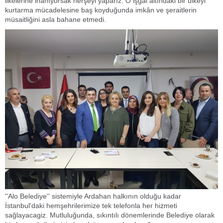
ilkelerine inanıyorsak herşeyi yaparız. O işgal altındaki bir ülkeyi
kurtarma mücadelesine baş koyduğunda imkân ve şeraitlerin
müsaitliğini asla bahane etmedi.
''Alo Belediye'' sistemiyle Ardahan halkının olduğu kadar
İstanbul'daki hemşehrilerimize tek telefonla her hizmeti
sağlayacagiz. Mutluluğunda, sıkıntılı dönemlerinde Belediye olarak