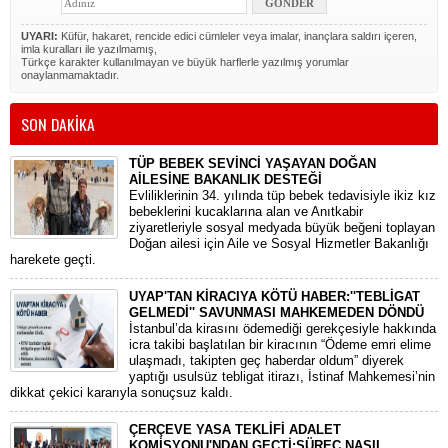
UYARI:
Küfür, hakaret, rencide edici cümleler veya imalar, inançlara saldırı içeren,
imla kuralları ile yazılmamış,
Türkçe karakter kullanılmayan ve büyük harflerle yazılmış yorumlar
onaylanmamaktadır.
SON DAKİKA
TÜP BEBEK SEVİNCİ YAŞAYAN DOĞAN
AİLESİNE BAKANLIK DESTEĞİ
​Evliliklerinin 34. yılında tüp bebek tedavisiyle ikiz kız
bebeklerini kucaklarına alan ve Anıtkabir
ziyaretleriyle sosyal medyada büyük beğeni toplayan
Doğan ailesi için Aile ve Sosyal Hizmetler Bakanlığı
harekete geçti.
UYAP'TAN KİRACIYA KÖTÜ HABER:''TEBLİGAT
GELMEDİ'' SAVUNMASI MAHKEMEDEN DÖNDÜ
​İstanbul’da kirasını ödemediği gerekçesiyle hakkında
icra takibi başlatılan bir kiracının “Ödeme emri elime
ulaşmadı, takipten geç haberdar oldum” diyerek
yaptığı usulsüz tebligat itirazı, İstinaf Mahkemesi’nin
dikkat çekici kararıyla sonuçsuz kaldı.
ÇERÇEVE YASA TEKLİFİ ADALET
KOMİSYONU'NDAN GEÇTİ:SÜREÇ NASIL