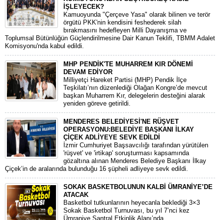
İŞLEYECEK?
​Kamuoyunda "Çerçeve Yasa" olarak bilinen ve terör
örgütü PKK'nin kendisini feshederek silah
bırakmasını hedefleyen Milli Dayanışma ve
Toplumsal Bütünlüğün Güçlendirilmesine Dair Kanun Teklifi, TBMM Adalet
Komisyonu'nda kabul edildi.
MHP PENDİK'TE MUHARREM KIR DÖNEMİ
DEVAM EDİYOR
​Milliyetçi Hareket Partisi (MHP) Pendik İlçe
Teşkilatı’nın düzenlediği Olağan Kongre’de mevcut
başkan Muharrem Kır, delegelerin desteğini alarak
yeniden göreve getirildi.
MENDERES BELEDİYESİ'NE RÜŞVET
OPERASYONU:BELEDİYE BAŞKANI İLKAY
ÇİÇEK ADLİYEYE SEVK EDİLDİ
​İzmir Cumhuriyet Başsavcılığı tarafından yürütülen
'rüşvet' ve 'irtikap' soruşturması kapsamında
gözaltına alınan Menderes Belediye Başkanı İlkay
Çiçek’in de aralarında bulunduğu 16 şüpheli adliyeye sevk edildi.
SOKAK BASKETBOLUNUN KALBİ ÜMRANİYE’DE
ATACAK
Basketbol tutkunlarının heyecanla beklediği 3×3
Sokak Basketbol Turnuvası, bu yıl 7’nci kez
Ümraniye Santral Etkinlik Alanı’nda