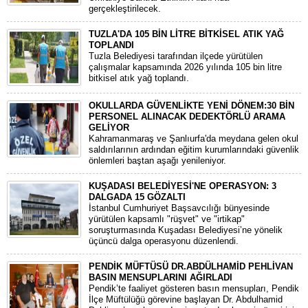
gerçekleştirilecek.
TUZLA'DA 105 BİN LİTRE BİTKİSEL ATIK YAĞ
TOPLANDI
Tuzla Belediyesi tarafından ilçede yürütülen
çalışmalar kapsamında 2026 yılında 105 bin litre
bitkisel atık yağ toplandı.
OKULLARDA GÜVENLİKTE YENİ DÖNEM:30 BİN
PERSONEL ALINACAK DEDEKTÖRLÜ ARAMA
GELİYOR
​Kahramanmaraş ve Şanlıurfa'da meydana gelen okul
saldırılarının ardından eğitim kurumlarındaki güvenlik
önlemleri baştan aşağı yenileniyor.
KUŞADASI BELEDİYESİ'NE OPERASYON: 3
DALGADA 15 GÖZALTI
​İstanbul Cumhuriyet Başsavcılığı bünyesinde
yürütülen kapsamlı "rüşvet" ve "irtikap"
soruşturmasında Kuşadası Belediyesi’ne yönelik
üçüncü dalga operasyonu düzenlendi.
PENDİK MÜFTÜSÜ DR.ABDÜLHAMİD PEHLİVAN
BASIN MENSUPLARINI AĞIRLADI
​Pendik’te faaliyet gösteren basın mensupları, Pendik
İlçe Müftülüğü görevine başlayan Dr. Abdulhamid