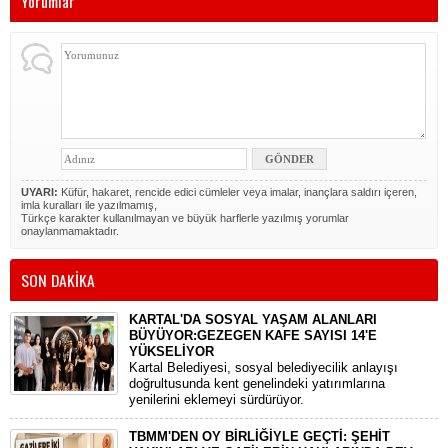
Yorumlar
UYARI:
Küfür, hakaret, rencide edici cümleler veya imalar, inançlara saldırı içeren,
imla kuralları ile yazılmamış,
Türkçe karakter kullanılmayan ve büyük harflerle yazılmış yorumlar
onaylanmamaktadır.
SON DAKİKA
KARTAL'DA SOSYAL YAŞAM ALANLARI
BÜYÜYOR:GEZEGEN KAFE SAYISI 14'E
YÜKSELİYOR
Kartal Belediyesi, sosyal belediyecilik anlayışı
doğrultusunda kent genelindeki yatırımlarına
yenilerini eklemeyi sürdürüyor.
TBMM'DEN OY BİRLİĞİYLE GEÇTİ: ŞEHİT