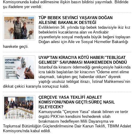
Komisyonunda kabul edilmesine ilişkin basın bildirisi yayımladı. Bildiride
şu ifadelere yer verildi:
TÜP BEBEK SEVİNCİ YAŞAYAN DOĞAN
AİLESİNE BAKANLIK DESTEĞİ
​Evliliklerinin 34. yılında tüp bebek tedavisiyle ikiz kız
bebeklerini kucaklarına alan ve Anıtkabir
ziyaretleriyle sosyal medyada büyük beğeni toplayan
Doğan ailesi için Aile ve Sosyal Hizmetler Bakanlığı
harekete geçti.
UYAP'TAN KİRACIYA KÖTÜ HABER:''TEBLİGAT
GELMEDİ'' SAVUNMASI MAHKEMEDEN DÖNDÜ
​İstanbul’da kirasını ödemediği gerekçesiyle hakkında
icra takibi başlatılan bir kiracının “Ödeme emri elime
ulaşmadı, takipten geç haberdar oldum” diyerek
yaptığı usulsüz tebligat itirazı, İstinaf Mahkemesi’nin
dikkat çekici kararıyla sonuçsuz kaldı.
ÇERÇEVE YASA TEKLİFİ ADALET
KOMİSYONU'NDAN GEÇTİ:SÜREÇ NASIL
İŞLEYECEK?
​Kamuoyunda "Çerçeve Yasa" olarak bilinen ve terör
örgütü PKK'nin kendisini feshederek silah
bırakmasını hedefleyen Milli Dayanışma ve
Toplumsal Bütünlüğün Güçlendirilmesine Dair Kanun Teklifi, TBMM Adalet
Komisyonu'nda kabul edildi.