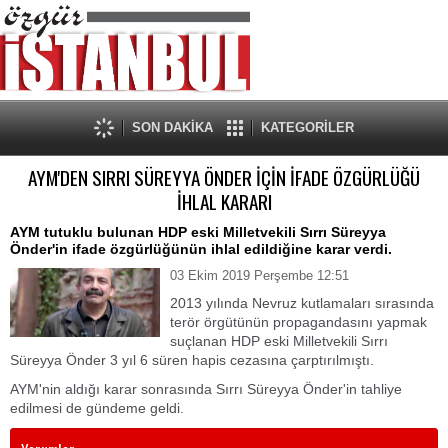
SON DAKİKA
KATEGORİLER
AYM'DEN SIRRI SÜREYYA ÖNDER İÇİN İFADE ÖZGÜRLÜĞÜ
İHLAL KARARI
AYM tutuklu bulunan HDP eski Milletvekili Sırrı Süreyya
Önder'in ifade özgürlüğünün ihlal edildiğine karar verdi.
03 Ekim 2019 Perşembe 12:51
2013 yılında Nevruz kutlamaları sırasında
terör örgütünün propagandasını yapmak
suçlanan HDP eski Milletvekili Sırrı
Süreyya Önder 3 yıl 6 süren hapis cezasına çarptırılmıştı.
AYM'nin aldığı karar sonrasında Sırrı Süreyya Önder'in tahliye
edilmesi de gündeme geldi.