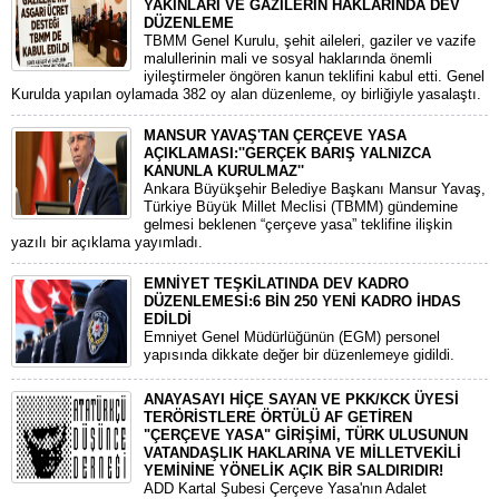
YAKINLARI VE GAZİLERİN HAKLARINDA DEV
DÜZENLEME
​TBMM Genel Kurulu, şehit aileleri, gaziler ve vazife
malullerinin mali ve sosyal haklarında önemli
iyileştirmeler öngören kanun teklifini kabul etti. Genel
Kurulda yapılan oylamada 382 oy alan düzenleme, oy birliğiyle yasalaştı.
MANSUR YAVAŞ'TAN ÇERÇEVE YASA
AÇIKLAMASI:''GERÇEK BARIŞ YALNIZCA
KANUNLA KURULMAZ''
​Ankara Büyükşehir Belediye Başkanı Mansur Yavaş,
Türkiye Büyük Millet Meclisi (TBMM) gündemine
gelmesi beklenen “çerçeve yasa” teklifine ilişkin
yazılı bir açıklama yayımladı.
EMNİYET TEŞKİLATINDA DEV KADRO
DÜZENLEMESİ:6 BİN 250 YENİ KADRO İHDAS
EDİLDİ
​Emniyet Genel Müdürlüğünün (EGM) personel
yapısında dikkate değer bir düzenlemeye gidildi.
ANAYASAYI HİÇE SAYAN VE PKK/KCK ÜYESİ
TERÖRİSTLERE ÖRTÜLÜ AF GETİREN
"ÇERÇEVE YASA" GİRİŞİMİ, TÜRK ULUSUNUN
VATANDAŞLIK HAKLARINA VE MİLLETVEKİLİ
YEMİNİNE YÖNELİK AÇIK BİR SALDIRIDIR!
ADD Kartal Şubesi Çerçeve Yasa'nın Adalet