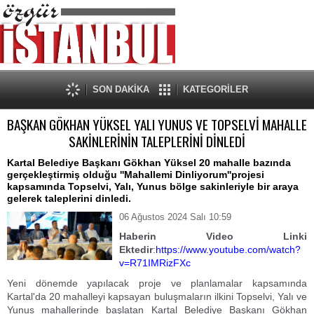
SON DAKİKA
KATEGORİLER
BAŞKAN GÖKHAN YÜKSEL YALI YUNUS VE TOPSELVİ MAHALLE
SAKİNLERİNİN TALEPLERİNİ DİNLEDİ
Kartal Belediye Başkanı Gökhan Yüksel 20 mahalle bazında
gerçekleştirmiş olduğu ''Mahallemi Dinliyorum''projesi
kapsamında Topselvi, Yalı, Yunus bölge sakinleriyle bir araya
gelerek taleplerini dinledi.
06 Ağustos 2024 Salı 10:59
Haberin Video Linki
Ektedir
:
https://www.youtube.com/watch?
v=R71IMRizFXc
Yeni dönemde yapılacak proje ve planlamalar kapsamında
Kartal'da 20 mahalleyi kapsayan buluşmaların ilkini Topselvi, Yalı ve
Yunus mahallerinde başlatan Kartal Belediye Başkanı Gökhan