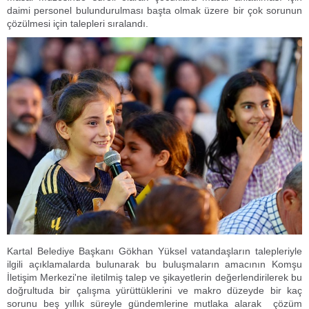
daimi personel bulundurulması başta olmak üzere bir çok sorunun
çözülmesi için talepleri sıralandı.
Kartal Belediye Başkanı Gökhan Yüksel vatandaşların talepleriyle
ilgili açıklamalarda bulunarak bu buluşmaların amacının Komşu
İletişim Merkezi'ne iletilmiş talep ve şikayetlerin değerlendirilerek bu
doğrultuda bir çalışma yürüttüklerini ve makro düzeyde bir kaç
sorunu beş yıllık süreyle gündemlerine mutlaka alarak çözüm