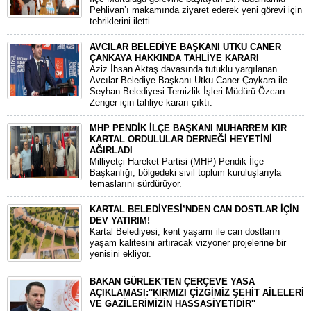
Pehlivan’ı makamında ziyaret ederek yeni görevi için
tebriklerini iletti.
AVCILAR BELEDİYE BAŞKANI UTKU CANER
ÇANKAYA HAKKINDA TAHLİYE KARARI
​Aziz İhsan Aktaş davasında tutuklu yargılanan
Avcılar Belediye Başkanı Utku Caner Çaykara ile
Seyhan Belediyesi Temizlik İşleri Müdürü Özcan
Zenger için tahliye kararı çıktı.
MHP PENDİK İLÇE BAŞKANI MUHARREM KIR
KARTAL ORDULULAR DERNEĞİ HEYETİNİ
AĞIRLADI
​Milliyetçi Hareket Partisi (MHP) Pendik İlçe
Başkanlığı, bölgedeki sivil toplum kuruluşlarıyla
temaslarını sürdürüyor.
KARTAL BELEDİYESİ’NDEN CAN DOSTLAR İÇİN
DEV YATIRIM!
Kartal Belediyesi, kent yaşamı ile can dostların
yaşam kalitesini artıracak vizyoner projelerine bir
yenisini ekliyor.
BAKAN GÜRLEK'TEN ÇERÇEVE YASA
AÇIKLAMASI:''KIRMIZI ÇİZGİMİZ ŞEHİT AİLELERİ
VE GAZİLERİMİZİN HASSASİYETİDİR''