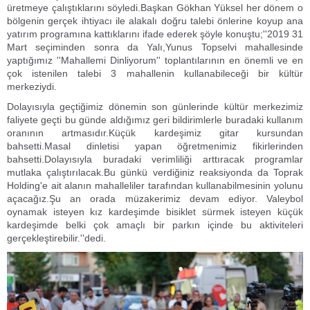
üretmeye çalıştıklarını söyledi.Başkan Gökhan Yüksel her dönem o
bölgenin gerçek ihtiyacı ile alakalı doğru talebi önlerine koyup ana
yatırım programına kattıklarını ifade ederek şöyle konuştu;''2019 31
Mart seçiminden sonra da Yalı,Yunus Topselvi mahallesinde
yaptığımız ''Mahallemi Dinliyorum'' toplantılarının en önemli ve en
çok istenilen talebi 3 mahallenin kullanabileceği bir kültür
merkeziydi.
Dolayısıyla geçtiğimiz dönemin son günlerinde kültür merkezimiz
faliyete geçti bu günde aldığımız geri bildirimlerle buradaki kullanım
oranının artmasıdır.Küçük kardeşimiz gitar kursundan
bahsetti.Masal dinletisi yapan öğretmenimiz fikirlerinden
bahsetti.Dolayısıyla buradaki verimliliği arttıracak programlar
mutlaka çalıştırılacak.Bu günkü verdiğiniz reaksiyonda da Toprak
Holding'e ait alanın mahalleliler tarafından kullanabilmesinin yolunu
açacağız.Şu an orada müzakerimiz devam ediyor. Valeybol
oynamak isteyen kız kardeşimde bisiklet sürmek isteyen küçük
kardeşimde belki çok amaçlı bir parkın içinde bu aktiviteleri
gerçekleştirebilir.''dedi.