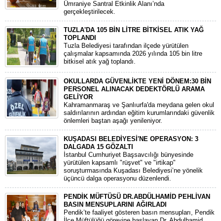
Ümraniye Santral Etkinlik Alanı’nda
gerçekleştirilecek.
TUZLA'DA 105 BİN LİTRE BİTKİSEL ATIK YAĞ
TOPLANDI
Tuzla Belediyesi tarafından ilçede yürütülen
çalışmalar kapsamında 2026 yılında 105 bin litre
bitkisel atık yağ toplandı.
OKULLARDA GÜVENLİKTE YENİ DÖNEM:30 BİN
PERSONEL ALINACAK DEDEKTÖRLÜ ARAMA
GELİYOR
​Kahramanmaraş ve Şanlıurfa'da meydana gelen okul
saldırılarının ardından eğitim kurumlarındaki güvenlik
önlemleri baştan aşağı yenileniyor.
KUŞADASI BELEDİYESİ'NE OPERASYON: 3
DALGADA 15 GÖZALTI
​İstanbul Cumhuriyet Başsavcılığı bünyesinde
yürütülen kapsamlı "rüşvet" ve "irtikap"
soruşturmasında Kuşadası Belediyesi’ne yönelik
üçüncü dalga operasyonu düzenlendi.
PENDİK MÜFTÜSÜ DR.ABDÜLHAMİD PEHLİVAN
BASIN MENSUPLARINI AĞIRLADI
​Pendik’te faaliyet gösteren basın mensupları, Pendik
İlçe Müftülüğü görevine başlayan Dr. Abdulhamid