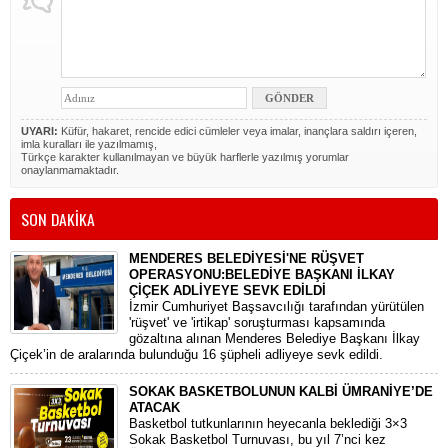
UYARI:
Küfür, hakaret, rencide edici cümleler veya imalar, inançlara saldırı içeren,
imla kuralları ile yazılmamış,
Türkçe karakter kullanılmayan ve büyük harflerle yazılmış yorumlar
onaylanmamaktadır.
SON DAKİKA
MENDERES BELEDİYESİ'NE RÜŞVET
OPERASYONU:BELEDİYE BAŞKANI İLKAY
ÇİÇEK ADLİYEYE SEVK EDİLDİ
​İzmir Cumhuriyet Başsavcılığı tarafından yürütülen
'rüşvet' ve 'irtikap' soruşturması kapsamında
gözaltına alınan Menderes Belediye Başkanı İlkay
Çiçek’in de aralarında bulunduğu 16 şüpheli adliyeye sevk edildi.
SOKAK BASKETBOLUNUN KALBİ ÜMRANİYE’DE
ATACAK
Basketbol tutkunlarının heyecanla beklediği 3×3
Sokak Basketbol Turnuvası, bu yıl 7’nci kez