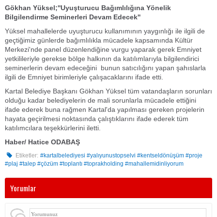
Gökhan Yüksel;''Uyuşturucu Bağımlılığına Yönelik
Bilgilendirme Seminerleri Devam Edecek''
Yüksel mahallelerde uyuşturucu kullanımının yaygınlığı ile ilgili de
geçtiğimiz günlerde bağımlılıkla mücadele kapsamında Kültür
Merkezi'nde panel düzenlendiğine vurgu yaparak gerek Emniyet
yetkilileriyle gerekse bölge halkının da katılımlarıyla bilgilendirici
seminerlerin devam edeceğini bunun satıcılığını yapan şahıslarla
ilgili de Emniyet birimleriyle çalışacaklarını ifade etti.
Kartal Belediye Başkanı Gökhan Yüksel tüm vatandaşların sorunları
olduğu kadar belediyelerin de mali sorunlarla mücadele ettiğini
ifade ederek buna rağmen Kartal'da yapılması gereken projelerin
hayata geçirilmesi noktasında çalıştıklarını ifade ederek tüm
katılımcılara teşekkürlerini iletti.
Haber/ Hatice ODABAŞ
Etiketler:
#kartalbelediyesi #yalıyunustopselvi #kentseldönüşüm #proje
#plaj #talep #çözüm #toplantı #toprakholding #mahallemidinliyorum
Yorumlar