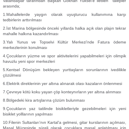
Vatandaşlar tarafından Başkan Gökhan Yüksel'e iletilen talepler
arasında;
1.Mahallelerde yaygın olarak uyuşturucu kullanımına karşı
tedbirlerin arttırılması
2.İst Marina bölgesinde önceki yıllarda halka açık olan plajın tekrar
mahalle halkına kazandırlması
3.Yalı Yunus ve Topselvi Kültür Merkezi'nde Fatura ödeme
merkezlerinin konulması
4.Çocukların yüzme ve spor aktivitelerini yapabilmeleri için olimpik
havuzlu yeni spor merkezleri
5.Kentsel Dönüşüm bekleyen yurttaşların sorunlarının ivedilikle
çözülmesi
6.Elektrik direklerinin yer altına alınarak olası kazaların önlenmesi
7.Çevreye kötü koku yayan çöp konteynırların yer altına alınması
8.Bölgedeki kira artışlarına çözüm bulunması
9.Çocukların yaz tatilinde bisikletleriyle gezebilmeleri için yeni
bisiklet yolllarının yapılması
10.Filenin Sultanları'nın Kartal'a gelmesi, gitar kurslarının açılması,
Masal Müzesinde süreli olarak çocuklara masal anlatılması için