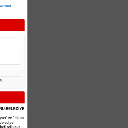
 #esnaf
ış,
NU:BELEDİYE
et' ve 'irtikap'
Belediye
heli adliyeye