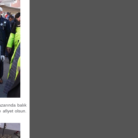
azarında balık
 afiyet olsun.