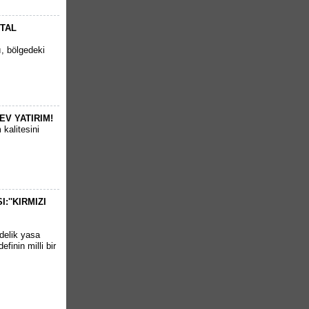
RTAL
ı, bölgedeki
EV YATIRIM!
kalitesini
''KIRMIZI
delik yasa
finin milli bir