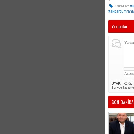
Etiketler:
#ü
#akpartiümrani
Yorumlar
UYARI:
Küfür, h
Türkçe karakte
SON DAKİKA