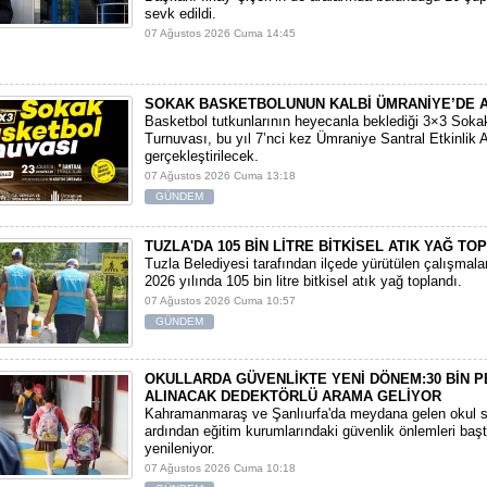
sevk edildi.
07 Ağustos 2026 Cuma 14:45
SOKAK BASKETBOLUNUN KALBİ ÜMRANİYE’DE 
Basketbol tutkunlarının heyecanla beklediği 3×3 Soka
Turnuvası, bu yıl 7’nci kez Ümraniye Santral Etkinlik 
gerçekleştirilecek.
07 Ağustos 2026 Cuma 13:18
GÜNDEM
TUZLA'DA 105 BİN LİTRE BİTKİSEL ATIK YAĞ TO
Tuzla Belediyesi tarafından ilçede yürütülen çalışmal
2026 yılında 105 bin litre bitkisel atık yağ toplandı.
07 Ağustos 2026 Cuma 10:57
GÜNDEM
OKULLARDA GÜVENLİKTE YENİ DÖNEM:30 BİN 
ALINACAK DEDEKTÖRLÜ ARAMA GELİYOR
​Kahramanmaraş ve Şanlıurfa'da meydana gelen okul sa
ardından eğitim kurumlarındaki güvenlik önlemleri baş
yenileniyor.
07 Ağustos 2026 Cuma 10:18