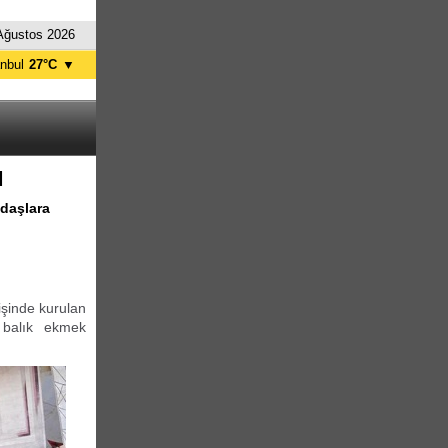
Ağustos 2026
anbul
27°C
▼
nkara
33°C
I
daşlara
işinde kurulan
 balık ekmek