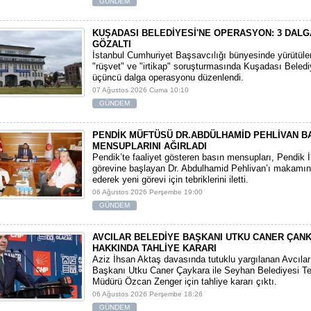
GÜNDEM
KUŞADASI BELEDİYESİ'NE OPERASYON: 3 DALG
GÖZALTI
​İstanbul Cumhuriyet Başsavcılığı bünyesinde yürütül
"rüşvet" ve "irtikap" soruşturmasında Kuşadası Beledi
üçüncü dalga operasyonu düzenlendi.
07 Ağustos 2026 Cuma 10:10
GÜNDEM
PENDİK MÜFTÜSÜ DR.ABDÜLHAMİD PEHLİVAN B
MENSUPLARINI AĞIRLADI
​Pendik’te faaliyet gösteren basın mensupları, Pendik 
görevine başlayan Dr. Abdulhamid Pehlivan’ı makamın
ederek yeni görevi için tebriklerini iletti.
06 Ağustos 2026 Perşembe 19:00
GÜNDEM
AVCILAR BELEDİYE BAŞKANI UTKU CANER ÇAN
HAKKINDA TAHLİYE KARARI
​Aziz İhsan Aktaş davasında tutuklu yargılanan Avcıla
Başkanı Utku Caner Çaykara ile Seyhan Belediyesi Tem
Müdürü Özcan Zenger için tahliye kararı çıktı.
06 Ağustos 2026 Perşembe 18:26
GÜNDEM