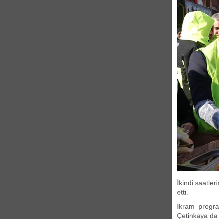
İkindi saatle
etti.
İkram progra
Çetinkaya da k