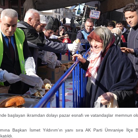
rinde başlayan ikramdan dolayı pazar esnafı ve vatandaşlar memnun old
mına Başkan İsmet Yıldırım’ın yanı sıra AK Parti Ümraniye İlçe 
atıldı.