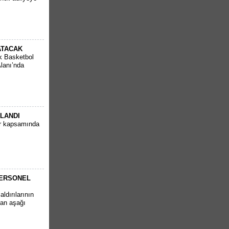
ATACAK
k Basketbol
Alanı’nda
PLANDI
ar kapsamında
PERSONEL
ldırılarının
tan aşağı