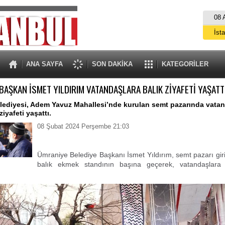
08 
İst
A
ANA SAYFA
SON DAKİKA
KATEGORİLER
BAŞKAN İSMET YILDIRIM VATANDAŞLARA BALIK ZİYAFETİ YAŞATT
lediyesi, Adem Yavuz Mahallesi’nde kurulan semt pazarında vatan
iyafeti yaşattı.
08 Şubat 2024 Perşembe 21:03
Ümraniye Belediye Başkanı İsmet Yıldırım, semt pazarı gir
balık ekmek standının başına geçerek, vatandaşlara