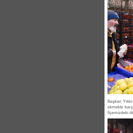
Başkan Yıldır
ekmekle karşı
İlçemizdeki d