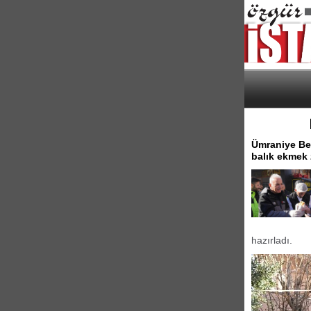
Ümraniye Be
balık ekmek z
hazırladı.