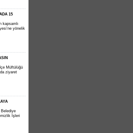
ADA 15
en kapsamlı
yesi’ne yönelik
ASIN
İlçe Müftülüğü
da ziyaret
KAYA
r Belediye
izlik İşleri