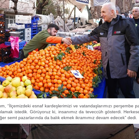
ım, “İlçemizdeki esnaf kardeşlerimizi ve vatandaşlarımızı perşembe p
lamak istedik. Görüyoruz ki, insanımız da teveccüh gösterdi. Herkese
iğer semt pazarlarında da balık ekmek ikramımız devam edecek” dedi.