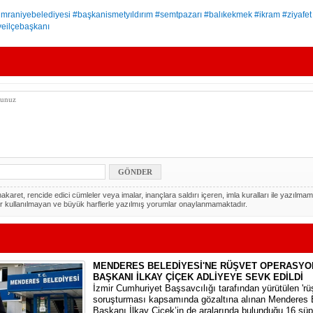
mraniyebelediyesi #başkanismetyıldırım #semtpazarı #balıkekmek #ikram #ziyafet
yeilçebaşkanı
akaret, rencide edici cümleler veya imalar, inançlara saldırı içeren, imla kuralları ile yazılmam
r kullanılmayan ve büyük harflerle yazılmış yorumlar onaylanmamaktadır.
MENDERES BELEDİYESİ'NE RÜŞVET OPERASYO
BAŞKANI İLKAY ÇİÇEK ADLİYEYE SEVK EDİLDİ
​İzmir Cumhuriyet Başsavcılığı tarafından yürütülen 'rüşv
soruşturması kapsamında gözaltına alınan Menderes 
Başkanı İlkay Çiçek’in de aralarında bulunduğu 16 şüp