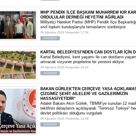
MHP PENDİK İLÇE BAŞKANI MUHARREM KIR KA
ORDULULAR DERNEĞİ HEYETİNİ AĞIRLADI
​Milliyetçi Hareket Partisi (MHP) Pendik İlçe Başkanlığ
sivil toplum kuruluşlarıyla temaslarını sürdürüyor.
06 Ağustos 2026 Perşembe 17:56
GÜNDEM
KARTAL BELEDİYESİ’NDEN CAN DOSTLAR İÇİN D
Kartal Belediyesi, kent yaşamı ile can dostların yaşam 
artıracak vizyoner projelerine bir yenisini ekliyor.
06 Ağustos 2026 Perşembe 15:04
GÜNDEM
BAKAN GÜRLEK'TEN ÇERÇEVE YASA AÇIKLAMASI:
ÇİZGİMİZ ŞEHİT AİLELERİ VE GAZİLERİMİZİN
HASSASİYETİDİR''
Adalet Bakanı Akın Gürlek, TBMM’ye sunulan 12 mad
teklifinin detaylarını açıklayarak "Terörsüz Türkiye" hede
devlet politikası olduğunu vurguladı.
06 Ağustos 2026 Perşembe 14:48
GÜNDEM