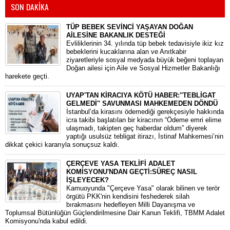
SON DAKİKA
TÜP BEBEK SEVİNCİ YAŞAYAN DOĞAN
AİLESİNE BAKANLIK DESTEĞİ
​Evliliklerinin 34. yılında tüp bebek tedavisiyle ikiz kız
bebeklerini kucaklarına alan ve Anıtkabir
ziyaretleriyle sosyal medyada büyük beğeni toplayan
Doğan ailesi için Aile ve Sosyal Hizmetler Bakanlığı
harekete geçti.
UYAP'TAN KİRACIYA KÖTÜ HABER:''TEBLİGAT
GELMEDİ'' SAVUNMASI MAHKEMEDEN DÖNDÜ
​İstanbul’da kirasını ödemediği gerekçesiyle hakkında
icra takibi başlatılan bir kiracının “Ödeme emri elime
ulaşmadı, takipten geç haberdar oldum” diyerek
yaptığı usulsüz tebligat itirazı, İstinaf Mahkemesi’nin
dikkat çekici kararıyla sonuçsuz kaldı.
ÇERÇEVE YASA TEKLİFİ ADALET
KOMİSYONU'NDAN GEÇTİ:SÜREÇ NASIL
İŞLEYECEK?
​Kamuoyunda "Çerçeve Yasa" olarak bilinen ve terör
örgütü PKK'nin kendisini feshederek silah
bırakmasını hedefleyen Milli Dayanışma ve
Toplumsal Bütünlüğün Güçlendirilmesine Dair Kanun Teklifi, TBMM Adalet
Komisyonu'nda kabul edildi.