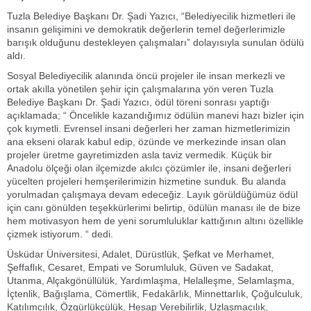
Tuzla Belediye Başkanı Dr. Şadi Yazıcı, “Belediyecilik hizmetleri ile
insanın gelişimini ve demokratik değerlerin temel değerlerimizle
barışık olduğunu destekleyen çalışmaları” dolayısıyla sunulan ödülü
aldı.
Sosyal Belediyecilik alanında öncü projeler ile insan merkezli ve
ortak akılla yönetilen şehir için çalışmalarına yön veren Tuzla
Belediye Başkanı Dr. Şadi Yazıcı, ödül töreni sonrası yaptığı
açıklamada; “ Öncelikle kazandığımız ödülün manevi hazı bizler için
çok kıymetli. Evrensel insani değerleri her zaman hizmetlerimizin
ana ekseni olarak kabul edip, özünde ve merkezinde insan olan
projeler üretme gayretimizden asla taviz vermedik. Küçük bir
Anadolu ölçeği olan ilçemizde akılcı çözümler ile, insani değerleri
yücelten projeleri hemşerilerimizin hizmetine sunduk. Bu alanda
yorulmadan çalışmaya devam edeceğiz. Layık görüldüğümüz ödül
için canı gönülden teşekkürlerimi belirtip, ödülün manası ile de bize
hem motivasyon hem de yeni sorumluluklar kattığının altını özellikle
çizmek istiyorum. “ dedi.
Üsküdar Üniversitesi, Adalet, Dürüstlük, Şefkat ve Merhamet,
Şeffaflık, Cesaret, Empati ve Sorumluluk, Güven ve Sadakat,
Utanma, Alçakgönüllülük, Yardımlaşma, Helalleşme, Selamlaşma,
İçtenlik, Bağışlama, Cömertlik, Fedakârlık, Minnettarlık, Çoğulculuk,
Katılımcılık, Özgürlükçülük, Hesap Verebilirlik, Uzlaşmacılık,