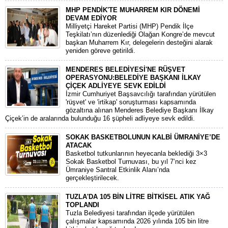
MHP PENDİK'TE MUHARREM KIR DÖNEMİ
DEVAM EDİYOR
​Milliyetçi Hareket Partisi (MHP) Pendik İlçe
Teşkilatı’nın düzenlediği Olağan Kongre’de mevcut
başkan Muharrem Kır, delegelerin desteğini alarak
yeniden göreve getirildi.
MENDERES BELEDİYESİ'NE RÜŞVET
OPERASYONU:BELEDİYE BAŞKANI İLKAY
ÇİÇEK ADLİYEYE SEVK EDİLDİ
​İzmir Cumhuriyet Başsavcılığı tarafından yürütülen
'rüşvet' ve 'irtikap' soruşturması kapsamında
gözaltına alınan Menderes Belediye Başkanı İlkay
Çiçek’in de aralarında bulunduğu 16 şüpheli adliyeye sevk edildi.
SOKAK BASKETBOLUNUN KALBİ ÜMRANİYE’DE
ATACAK
Basketbol tutkunlarının heyecanla beklediği 3×3
Sokak Basketbol Turnuvası, bu yıl 7’nci kez
Ümraniye Santral Etkinlik Alanı’nda
gerçekleştirilecek.
TUZLA'DA 105 BİN LİTRE BİTKİSEL ATIK YAĞ
TOPLANDI
Tuzla Belediyesi tarafından ilçede yürütülen
çalışmalar kapsamında 2026 yılında 105 bin litre