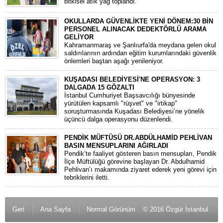
bitkisel atık yağ toplandı.
OKULLARDA GÜVENLİKTE YENİ DÖNEM:30 BİN
PERSONEL ALINACAK DEDEKTÖRLÜ ARAMA
GELİYOR
​Kahramanmaraş ve Şanlıurfa'da meydana gelen okul
saldırılarının ardından eğitim kurumlarındaki güvenlik
önlemleri baştan aşağı yenileniyor.
KUŞADASI BELEDİYESİ'NE OPERASYON: 3
DALGADA 15 GÖZALTI
​İstanbul Cumhuriyet Başsavcılığı bünyesinde
yürütülen kapsamlı "rüşvet" ve "irtikap"
soruşturmasında Kuşadası Belediyesi’ne yönelik
üçüncü dalga operasyonu düzenlendi.
PENDİK MÜFTÜSÜ DR.ABDÜLHAMİD PEHLİVAN
BASIN MENSUPLARINI AĞIRLADI
​Pendik’te faaliyet gösteren basın mensupları, Pendik
İlçe Müftülüğü görevine başlayan Dr. Abdulhamid
Pehlivan’ı makamında ziyaret ederek yeni görevi için
tebriklerini iletti.
Geri
Ana Sayfa
Normal Görünüm
© 2016 Özgür İstanbul