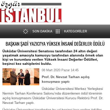
SON DAKİKA
KATEGORİLER
BAŞKAN ŞADİ YAZICI'YA YÜKSEK İNSANİ DEĞERLER ÖDÜLÜ
Üsküdar Üniversitesi Senatosu tarafından 24 altın değeri
yaşatmak amacıyla kamuoyu tarafından alanında örnek olan
kişi ve kurumlara verilen Yüksek İnsani Değerler Ödülleri,
beşinci kez sahiplerini buldu.
08 Mart 2020 Pazar 14:45
Prof. Dr. Nevzat Tarhan açılış
konuşması yaptı
Üsküdar Üniversitesi Merkez Yerleşkesi
Nermin Tarhan Konferans Salonu’nda düzenlenen ödül töreninin
açılış konuşmasını Üsküdar Üniversitesi Kurucu Rektörü Prof. Dr.
Nevzat Tarhan yaptı.
Üsküdar Üniversitesi tarafından bu yıl beşinci kez verilen ödüller,