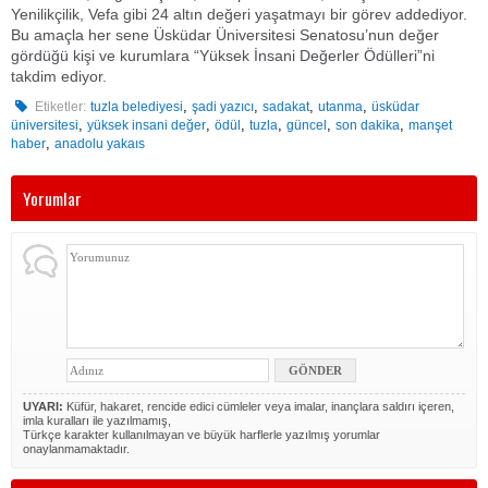
Yenilikçilik, Vefa gibi 24 altın değeri yaşatmayı bir görev addediyor.
Bu amaçla her sene Üsküdar Üniversitesi Senatosu’nun değer
gördüğü kişi ve kurumlara “Yüksek İnsani Değerler Ödülleri”ni
takdim ediyor.
,
,
,
,
Etiketler:
tuzla belediyesi
şadi yazıcı
sadakat
utanma
üsküdar
,
,
,
,
,
,
üniversitesi
yüksek insani değer
ödül
tuzla
güncel
son dakika
manşet
,
haber
anadolu yakaıs
Yorumlar
UYARI:
Küfür, hakaret, rencide edici cümleler veya imalar, inançlara saldırı içeren,
imla kuralları ile yazılmamış,
Türkçe karakter kullanılmayan ve büyük harflerle yazılmış yorumlar
onaylanmamaktadır.