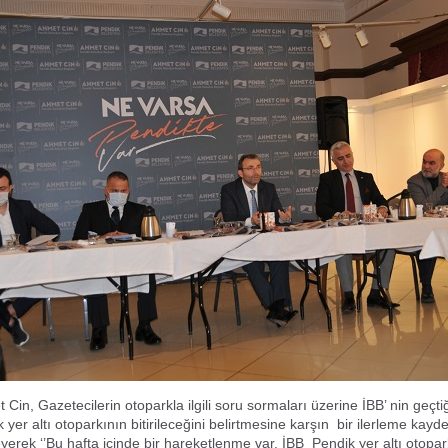
Cin, Gazetecilerin otoparkla ilgili soru sormaları üzerine İBB’ nin geçt
yer altı otoparkının bitirileceğini belirtmesine karşın bir ilerleme kayd
eyerek ‘’Bu hafta içinde bir hareketlenme var. İBB Pendik yer altı otopar