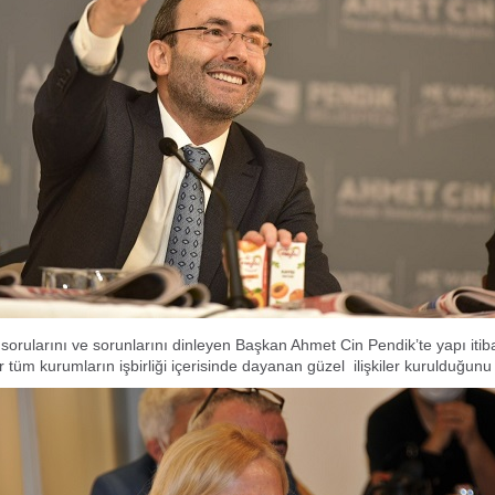
 sorularını ve sorunlarını dinleyen Başkan Ahmet Cin Pendik’te yapı itiba
 tüm kurumların işbirliği içerisinde dayanan güzel ilişkiler kurulduğunu 