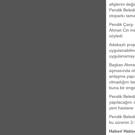
afişlerini de
Pendik Belediy
otoparkı tam
Pendik Çarşı 
Ahmet Cin me
söyledi.
Adabazlı proj
uygulanabilmes
uygulanamaya
Başkan Ahmet
aşmasında old
anlaşma yapıl
olmadığını bel
buna bir enge
Pendik Beledi
yapılacağını 
yeni hastane 
Pendik Beled
bu sürenin 2-
Haber/ Hati