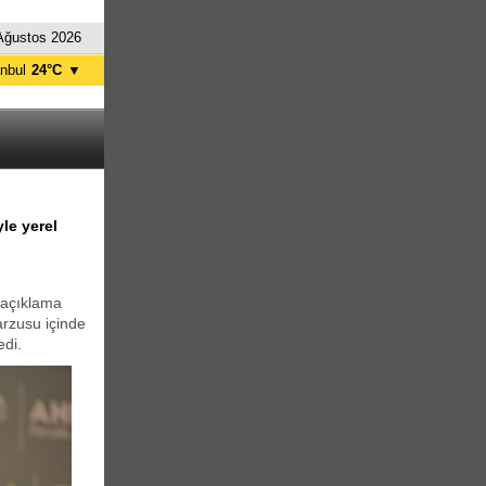
Ağustos 2026
anbul
24°C
▼
nkara
20°C
le yerel
 açıklama
arzusu içinde
edi.