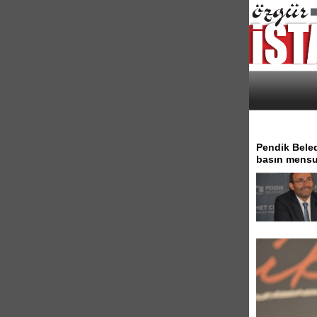
Pendik Beled
basın mensup