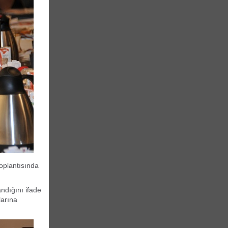
oplantısında
.
ndığını ifade
larına