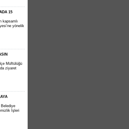
ADA 15
en kapsamlı
yesi’ne yönelik
ASIN
İlçe Müftülüğü
da ziyaret
KAYA
r Belediye
izlik İşleri