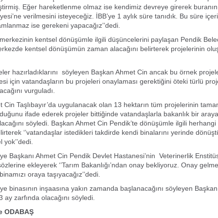
ğiştirmiş. Eğer hareketlenme olmaz ise kendimiz devreye girerek buranın 
esi’ne verilmesini isteyeceğiz. İBB’ye 1 aylık süre tanıdık. Bu süre içeri
amlanmaz ise gerekeni yapacağız’’dedi.
merkezinin kentsel dönüşümle ilgili düşüncelerini paylaşan Pendik Bel
rkezde kentsel dönüşümün zaman alacağını belirterek projelerinin olu
eler hazırladıklarını söyleyen Başkan Ahmet Cin ancak bu örnek projel
i için vatandaşların bu projeleri onaylaması gerektiğini öteki türlü proj
cağını vurguladı.
 Cin Taşlıbayır’da uygulanacak olan 13 hektarın tüm projelerinin ta
uğunu ifade ederek projeler bittiğinde vatandaşlarla bakanlık bir aray
acağını söyledi. Başkan Ahmet Cin Pendik’te dönüşümle ilgili herhangi 
irterek ‘’vatandaşlar istedikleri takdirde kendi binalarını yerinde dönüştü
l yok’’dedi.
ye Başkanı Ahmet Cin Pendik Devlet Hastanesi’nin Veterinerlik Enstitü
sözlerine ekleyerek ‘’Tarım Bakanlığı’ndan onay bekliyoruz. Onay gelme
binamızı oraya taşıyacağız’’dedi.
iye binasının inşaasına yakın zamanda başlanacağını söyleyen Başka
3 ay zarfında olacağını söyledi.
ce ODABAŞ