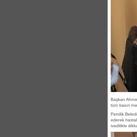
Başkan Ahmet
tüm basın men
Pendik Beledi
ederek hastal
ivedilikle dik