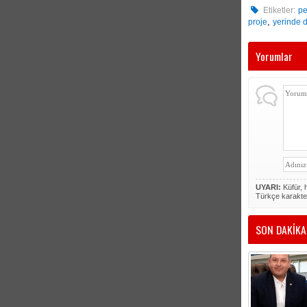
Etiketler:
pe
,
proje
yerinde
Yorumlar
UYARI:
Küfür, h
Türkçe karakte
SON DAKİKA