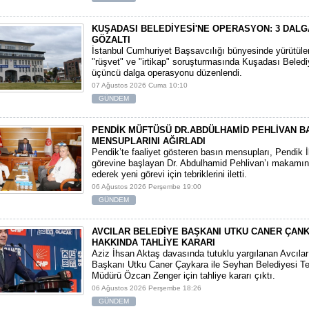
KUŞADASI BELEDİYESİ'NE OPERASYON: 3 DALG
GÖZALTI
​İstanbul Cumhuriyet Başsavcılığı bünyesinde yürütül
"rüşvet" ve "irtikap" soruşturmasında Kuşadası Beledi
üçüncü dalga operasyonu düzenlendi.
07 Ağustos 2026 Cuma 10:10
GÜNDEM
PENDİK MÜFTÜSÜ DR.ABDÜLHAMİD PEHLİVAN B
MENSUPLARINI AĞIRLADI
​Pendik’te faaliyet gösteren basın mensupları, Pendik 
görevine başlayan Dr. Abdulhamid Pehlivan’ı makamın
ederek yeni görevi için tebriklerini iletti.
06 Ağustos 2026 Perşembe 19:00
GÜNDEM
AVCILAR BELEDİYE BAŞKANI UTKU CANER ÇAN
HAKKINDA TAHLİYE KARARI
​Aziz İhsan Aktaş davasında tutuklu yargılanan Avcıla
Başkanı Utku Caner Çaykara ile Seyhan Belediyesi Tem
Müdürü Özcan Zenger için tahliye kararı çıktı.
06 Ağustos 2026 Perşembe 18:26
GÜNDEM