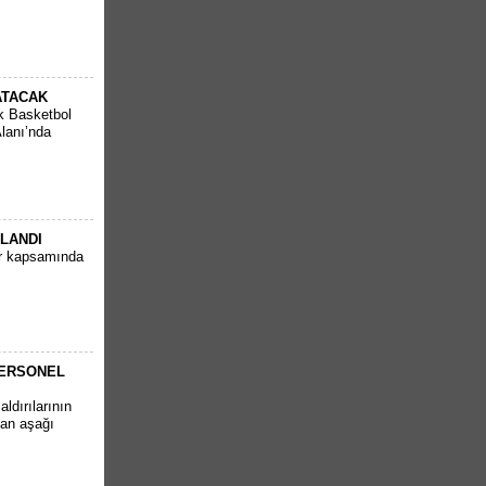
ATACAK
k Basketbol
Alanı’nda
PLANDI
ar kapsamında
PERSONEL
ldırılarının
tan aşağı