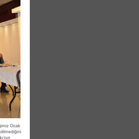
iğimiz Ocak
edilmediğini
kı’nın