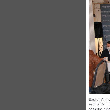
Başkan Ahmet 
ayında Pendik 
sözlerine ekl