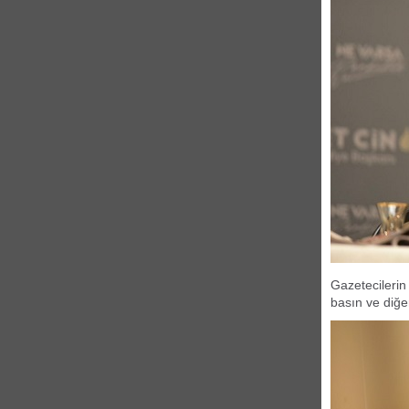
Gazetecilerin
basın ve diğer