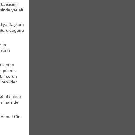
tahsisinin
sinde yer altı
ediye Başkanı
şturulduğunu
erin
elerin
mamlanma
a gelerek
bir sorun
rebilirler
sü alanında
si halinde
n Ahmet Cin