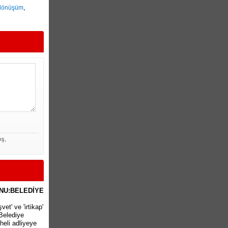
,
 dönüşüm
ış,
NU:BELEDİYE
et' ve 'irtikap'
Belediye
heli adliyeye