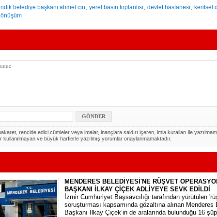
,
,
,
ndik belediye başkanı ahmet cin
yerel basın toplantısı
devlet hastanesi
kentsel
 dönüşüm
akaret, rencide edici cümleler veya imalar, inançlara saldırı içeren, imla kuralları ile yazılmam
r kullanılmayan ve büyük harflerle yazılmış yorumlar onaylanmamaktadır.
MENDERES BELEDİYESİ'NE RÜŞVET OPERASYO
BAŞKANI İLKAY ÇİÇEK ADLİYEYE SEVK EDİLDİ
​İzmir Cumhuriyet Başsavcılığı tarafından yürütülen 'rüşv
soruşturması kapsamında gözaltına alınan Menderes 
Başkanı İlkay Çiçek’in de aralarında bulunduğu 16 şüp