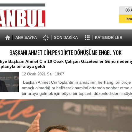
08 
İst
A
ANA SAYFA
SON DAKİKA
KATEGORİLER
BAŞKANI AHMET CİN;PENDİK'TE DÖNÜŞÜME ENGEL YOK!
iye Başkanı Ahmet Cin 10 Ocak Çalışan Gazeteciler Günü nedeniy
larıyla bir araya geldi
12 Ocak 2021 Salı 18:07
Başkan Ahmet Cin toplantının amacının herhangi bir proje
amaçlı olmadığını belirterek samimi ortamda sohbet etme 
bir araya gelmek için böyle bir toplantı düzenlediklerini söyl