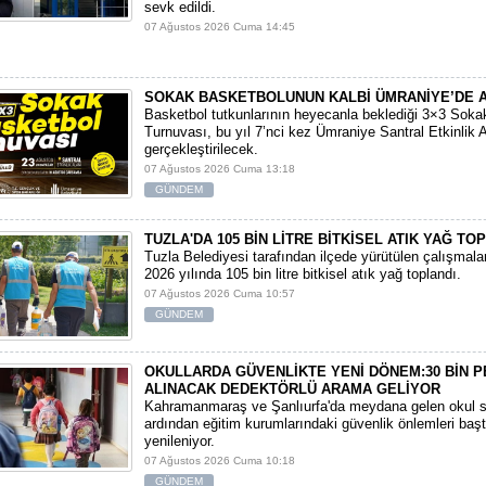
sevk edildi.
07 Ağustos 2026 Cuma 14:45
SOKAK BASKETBOLUNUN KALBİ ÜMRANİYE’DE 
Basketbol tutkunlarının heyecanla beklediği 3×3 Soka
Turnuvası, bu yıl 7’nci kez Ümraniye Santral Etkinlik 
gerçekleştirilecek.
07 Ağustos 2026 Cuma 13:18
GÜNDEM
TUZLA'DA 105 BİN LİTRE BİTKİSEL ATIK YAĞ TO
Tuzla Belediyesi tarafından ilçede yürütülen çalışmal
2026 yılında 105 bin litre bitkisel atık yağ toplandı.
07 Ağustos 2026 Cuma 10:57
GÜNDEM
OKULLARDA GÜVENLİKTE YENİ DÖNEM:30 BİN 
ALINACAK DEDEKTÖRLÜ ARAMA GELİYOR
​Kahramanmaraş ve Şanlıurfa'da meydana gelen okul sa
ardından eğitim kurumlarındaki güvenlik önlemleri baş
yenileniyor.
07 Ağustos 2026 Cuma 10:18
GÜNDEM