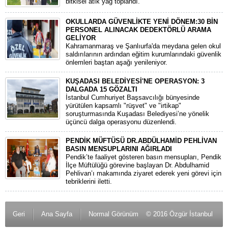
bitkisel atık yağ toplandı.
OKULLARDA GÜVENLİKTE YENİ DÖNEM:30 BİN
PERSONEL ALINACAK DEDEKTÖRLÜ ARAMA
GELİYOR
​Kahramanmaraş ve Şanlıurfa'da meydana gelen okul
saldırılarının ardından eğitim kurumlarındaki güvenlik
önlemleri baştan aşağı yenileniyor.
KUŞADASI BELEDİYESİ'NE OPERASYON: 3
DALGADA 15 GÖZALTI
​İstanbul Cumhuriyet Başsavcılığı bünyesinde
yürütülen kapsamlı "rüşvet" ve "irtikap"
soruşturmasında Kuşadası Belediyesi’ne yönelik
üçüncü dalga operasyonu düzenlendi.
PENDİK MÜFTÜSÜ DR.ABDÜLHAMİD PEHLİVAN
BASIN MENSUPLARINI AĞIRLADI
​Pendik’te faaliyet gösteren basın mensupları, Pendik
İlçe Müftülüğü görevine başlayan Dr. Abdulhamid
Pehlivan’ı makamında ziyaret ederek yeni görevi için
tebriklerini iletti.
Geri
Ana Sayfa
Normal Görünüm
© 2016 Özgür İstanbul