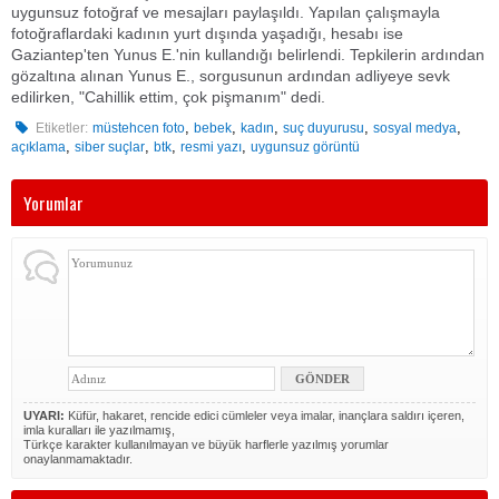
uygunsuz fotoğraf ve mesajları paylaşıldı. Yapılan çalışmayla
fotoğraflardaki kadının yurt dışında yaşadığı, hesabı ise
Gaziantep'ten Yunus E.'nin kullandığı belirlendi. Tepkilerin ardından
gözaltına alınan Yunus E., sorgusunun ardından adliyeye sevk
edilirken, "Cahillik ettim, çok pişmanım" dedi.
,
,
,
,
,
Etiketler:
müstehcen foto
bebek
kadın
suç duyurusu
sosyal medya
,
,
,
,
açıklama
siber suçlar
btk
resmi yazı
uygunsuz görüntü
Yorumlar
UYARI:
Küfür, hakaret, rencide edici cümleler veya imalar, inançlara saldırı içeren,
imla kuralları ile yazılmamış,
Türkçe karakter kullanılmayan ve büyük harflerle yazılmış yorumlar
onaylanmamaktadır.