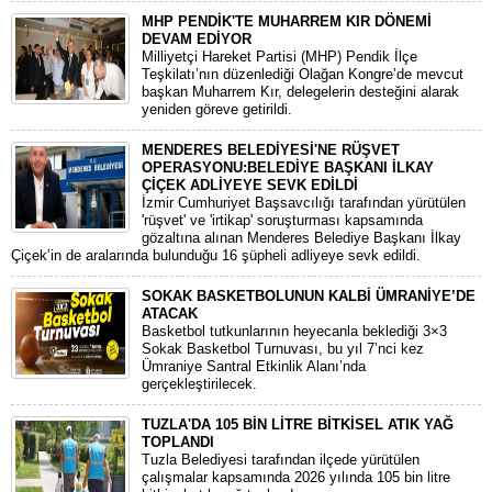
MHP PENDİK'TE MUHARREM KIR DÖNEMİ
DEVAM EDİYOR
​Milliyetçi Hareket Partisi (MHP) Pendik İlçe
Teşkilatı’nın düzenlediği Olağan Kongre’de mevcut
başkan Muharrem Kır, delegelerin desteğini alarak
yeniden göreve getirildi.
MENDERES BELEDİYESİ'NE RÜŞVET
OPERASYONU:BELEDİYE BAŞKANI İLKAY
ÇİÇEK ADLİYEYE SEVK EDİLDİ
​İzmir Cumhuriyet Başsavcılığı tarafından yürütülen
'rüşvet' ve 'irtikap' soruşturması kapsamında
gözaltına alınan Menderes Belediye Başkanı İlkay
Çiçek’in de aralarında bulunduğu 16 şüpheli adliyeye sevk edildi.
SOKAK BASKETBOLUNUN KALBİ ÜMRANİYE’DE
ATACAK
Basketbol tutkunlarının heyecanla beklediği 3×3
Sokak Basketbol Turnuvası, bu yıl 7’nci kez
Ümraniye Santral Etkinlik Alanı’nda
gerçekleştirilecek.
TUZLA'DA 105 BİN LİTRE BİTKİSEL ATIK YAĞ
TOPLANDI
Tuzla Belediyesi tarafından ilçede yürütülen
çalışmalar kapsamında 2026 yılında 105 bin litre