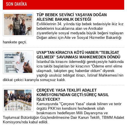
SON DAKİKA
TÜP BEBEK SEVİNCİ YAŞAYAN DOĞAN
AİLESİNE BAKANLIK DESTEĞİ
​Evliliklerinin 34. yılında tüp bebek tedavisiyle ikiz kız
bebeklerini kucaklarına alan ve Anıtkabir
ziyaretleriyle sosyal medyada büyük beğeni toplayan
Doğan ailesi için Aile ve Sosyal Hizmetler Bakanlığı
harekete geçti.
UYAP'TAN KİRACIYA KÖTÜ HABER:''TEBLİGAT
GELMEDİ'' SAVUNMASI MAHKEMEDEN DÖNDÜ
​İstanbul’da kirasını ödemediği gerekçesiyle hakkında
icra takibi başlatılan bir kiracının “Ödeme emri elime
ulaşmadı, takipten geç haberdar oldum” diyerek
yaptığı usulsüz tebligat itirazı, İstinaf Mahkemesi’nin
dikkat çekici kararıyla sonuçsuz kaldı.
ÇERÇEVE YASA TEKLİFİ ADALET
KOMİSYONU'NDAN GEÇTİ:SÜREÇ NASIL
İŞLEYECEK?
​Kamuoyunda "Çerçeve Yasa" olarak bilinen ve terör
örgütü PKK'nin kendisini feshederek silah
bırakmasını hedefleyen Milli Dayanışma ve
Toplumsal Bütünlüğün Güçlendirilmesine Dair Kanun Teklifi, TBMM Adalet
Komisyonu'nda kabul edildi.