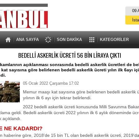
09 
İst
A
ANA SAYFA
SON DAKİKA
KATEGORİLER
BEDELLİ ASKERLİK ÜCRETİ 56 BİN LİRAYA ÇIKTI
kamlarının açıklanması sonrasında bedelli askerlik ücretleri de bel
t sayısına göre belirlenen bedelli askerlik ücreti yılın ilk 6ayı iç
ndi.
05 Ocak 2022 Çarşamba 17:02
Memur maaşı kat sayısına göre belirlenen bedelli askerlik ü
yılının ilk 6 ayı için tekrar belirlendi.
2022 bedelli askerlik ücreti konusunda Milli Savunma Bakan
ama geldi. Bedelli askerlik ücreti 2022 yılının ilk 6 aylık döneminde ücr
k açıklandı.
E NE KADARDI?
n haberine göre, 2018'de 15 bin TL olan bedelli askerlik ücreti, 2019'da