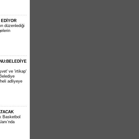
 EDİYOR
nın düzenlediği
elerin
NU:BELEDİYE
et' ve 'irtikap'
Belediye
heli adliyeye
ATACAK
k Basketbol
Alanı’nda