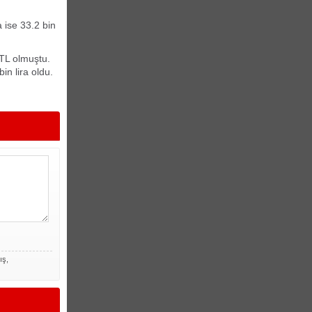
a ise 33.2 bin
n TL olmuştu.
in lira oldu.
ış,