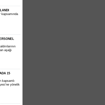
PLANDI
ar kapsamında
PERSONEL
ldırılarının
tan aşağı
ADA 15
en kapsamlı
yesi’ne yönelik