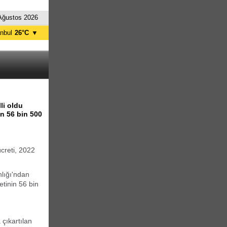
Ağustos 2026
anbul
26°C
▼
nkara
31°C
li oldu
in 56 bin 500
creti, 2022
lığı'ndan
etinin 56 bin
 çıkartılan