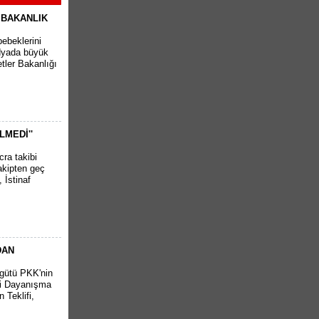
 BAKANLIK
bebeklerini
edyada büyük
tler Bakanlığı
LMEDİ''
cra takibi
akipten geç
 İstinaf
DAN
rgütü PKK'nin
lli Dayanışma
 Teklifi,