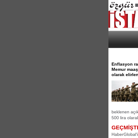
Enflasyon ra
Memur maaş ka
olarak elirle
beklenen açıkl
500 lira olara
GEÇMİŞT
HaberGlobal'i