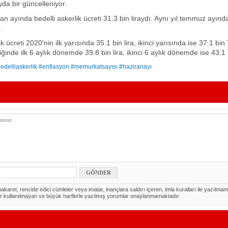
ayda bir güncelleniyor.
n ayında bedelli askerlik ücreti 31.3 bin liraydı. Aynı yıl temmuz ayınd
.
ik ücreti 2020'nin ilk yarısında 35.1 bin lira, ikinci yarısında ise 37.1 bi
ğinde ilk 6 aylık dönemde 39.8 bin lira, ikinci 6 aylık dönemde ise 43.1 b
edelliaskerlik #enflasyon #memurkatsayısı #haziranayı
akaret, rencide edici cümleler veya imalar, inançlara saldırı içeren, imla kuralları ile yazılmam
r kullanılmayan ve büyük harflerle yazılmış yorumlar onaylanmamaktadır.