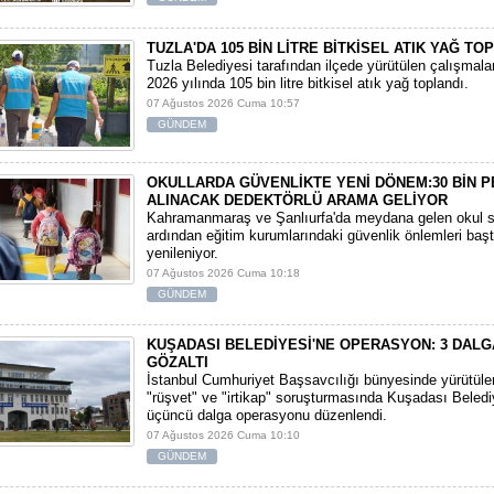
TUZLA'DA 105 BİN LİTRE BİTKİSEL ATIK YAĞ TO
Tuzla Belediyesi tarafından ilçede yürütülen çalışmal
2026 yılında 105 bin litre bitkisel atık yağ toplandı.
07 Ağustos 2026 Cuma 10:57
GÜNDEM
OKULLARDA GÜVENLİKTE YENİ DÖNEM:30 BİN 
ALINACAK DEDEKTÖRLÜ ARAMA GELİYOR
​Kahramanmaraş ve Şanlıurfa'da meydana gelen okul sa
ardından eğitim kurumlarındaki güvenlik önlemleri baş
yenileniyor.
07 Ağustos 2026 Cuma 10:18
GÜNDEM
KUŞADASI BELEDİYESİ'NE OPERASYON: 3 DALG
GÖZALTI
​İstanbul Cumhuriyet Başsavcılığı bünyesinde yürütül
"rüşvet" ve "irtikap" soruşturmasında Kuşadası Beledi
üçüncü dalga operasyonu düzenlendi.
07 Ağustos 2026 Cuma 10:10
GÜNDEM