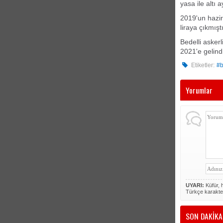
yasa ile altı 
2019'un hazira
liraya çıkmıştı
Bedelli askerl
2021'e gelindi
Etiketler:
#b
Yorumlar
UYARI:
Küfür, h
Türkçe karakte
SON DAKİKA