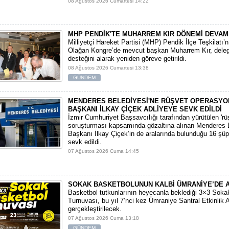
08 Ağustos 2026 Cumartesi 14:22
MHP PENDİK'TE MUHARREM KIR DÖNEMİ DEVAM
​Milliyetçi Hareket Partisi (MHP) Pendik İlçe Teşkilatı’
Olağan Kongre’de mevcut başkan Muharrem Kır, deleg
desteğini alarak yeniden göreve getirildi.
08 Ağustos 2026 Cumartesi 13:38
GÜNDEM
MENDERES BELEDİYESİ'NE RÜŞVET OPERASYO
BAŞKANI İLKAY ÇİÇEK ADLİYEYE SEVK EDİLDİ
​İzmir Cumhuriyet Başsavcılığı tarafından yürütülen 'rüşv
soruşturması kapsamında gözaltına alınan Menderes 
Başkanı İlkay Çiçek’in de aralarında bulunduğu 16 şüp
sevk edildi.
07 Ağustos 2026 Cuma 14:45
SOKAK BASKETBOLUNUN KALBİ ÜMRANİYE’DE 
Basketbol tutkunlarının heyecanla beklediği 3×3 Soka
Turnuvası, bu yıl 7’nci kez Ümraniye Santral Etkinlik 
gerçekleştirilecek.
07 Ağustos 2026 Cuma 13:18
GÜNDEM