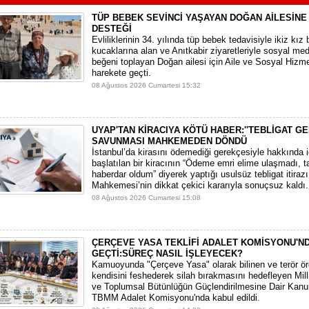
TÜP BEBEK SEVİNCİ YAŞAYAN DOĞAN AİLESİNE
DESTEĞİ
​Evliliklerinin 34. yılında tüp bebek tedavisiyle ikiz kız 
kucaklarına alan ve Anıtkabir ziyaretleriyle sosyal m
beğeni toplayan Doğan ailesi için Aile ve Sosyal Hizme
harekete geçti.
08 Ağustos 2026 Cumartesi 15:32
UYAP'TAN KİRACIYA KÖTÜ HABER:''TEBLİGAT GE
SAVUNMASI MAHKEMEDEN DÖNDÜ
​İstanbul’da kirasını ödemediği gerekçesiyle hakkında i
başlatılan bir kiracının “Ödeme emri elime ulaşmadı, t
haberdar oldum” diyerek yaptığı usulsüz tebligat itirazı,
Mahkemesi’nin dikkat çekici kararıyla sonuçsuz kaldı.
08 Ağustos 2026 Cumartesi 15:08
ÇERÇEVE YASA TEKLİFİ ADALET KOMİSYONU'N
GEÇTİ:SÜREÇ NASIL İŞLEYECEK?
​Kamuoyunda "Çerçeve Yasa" olarak bilinen ve terör ö
kendisini feshederek silah bırakmasını hedefleyen Mi
ve Toplumsal Bütünlüğün Güçlendirilmesine Dair Kanun
TBMM Adalet Komisyonu'nda kabul edildi.