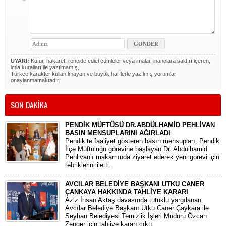
UYARI:
Küfür, hakaret, rencide edici cümleler veya imalar, inançlara saldırı içeren,
imla kuralları ile yazılmamış,
Türkçe karakter kullanılmayan ve büyük harflerle yazılmış yorumlar
onaylanmamaktadır.
SON DAKİKA
PENDİK MÜFTÜSÜ DR.ABDÜLHAMİD PEHLİVAN
BASIN MENSUPLARINI AĞIRLADI
​Pendik’te faaliyet gösteren basın mensupları, Pendik
İlçe Müftülüğü görevine başlayan Dr. Abdulhamid
Pehlivan’ı makamında ziyaret ederek yeni görevi için
tebriklerini iletti.
AVCILAR BELEDİYE BAŞKANI UTKU CANER
ÇANKAYA HAKKINDA TAHLİYE KARARI
​Aziz İhsan Aktaş davasında tutuklu yargılanan
Avcılar Belediye Başkanı Utku Caner Çaykara ile
Seyhan Belediyesi Temizlik İşleri Müdürü Özcan
Zenger için tahliye kararı çıktı.