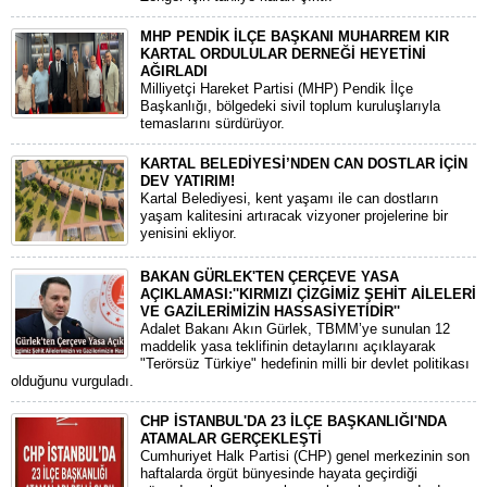
MHP PENDİK İLÇE BAŞKANI MUHARREM KIR
KARTAL ORDULULAR DERNEĞİ HEYETİNİ
AĞIRLADI
​Milliyetçi Hareket Partisi (MHP) Pendik İlçe
Başkanlığı, bölgedeki sivil toplum kuruluşlarıyla
temaslarını sürdürüyor.
KARTAL BELEDİYESİ’NDEN CAN DOSTLAR İÇİN
DEV YATIRIM!
Kartal Belediyesi, kent yaşamı ile can dostların
yaşam kalitesini artıracak vizyoner projelerine bir
yenisini ekliyor.
BAKAN GÜRLEK'TEN ÇERÇEVE YASA
AÇIKLAMASI:''KIRMIZI ÇİZGİMİZ ŞEHİT AİLELERİ
VE GAZİLERİMİZİN HASSASİYETİDİR''
Adalet Bakanı Akın Gürlek, TBMM’ye sunulan 12
maddelik yasa teklifinin detaylarını açıklayarak
"Terörsüz Türkiye" hedefinin milli bir devlet politikası
olduğunu vurguladı.
CHP İSTANBUL'DA 23 İLÇE BAŞKANLIĞI'NDA
ATAMALAR GERÇEKLEŞTİ
​Cumhuriyet Halk Partisi (CHP) genel merkezinin son
haftalarda örgüt bünyesinde hayata geçirdiği