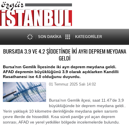
SON DAKİKA
KATEGORİLER
BURSA'DA 3.9 VE 4.2 ŞİDDETİNDE İKİ AYRI DEPREM MEYDANA
GELDİ
Bursa'nın Gemlik İlçesinde iki ayrı deprem meydana geldi.
AFAD depremin büyüklüğünü 3.9 olarak açıklarken Kandilli
Rasathanesi ise 4.0 olduğunu duyurdu.
01 Temmuz 2025 Salı 14:02
Bursa'nın Gemlik ilçesi, saat 11.47'de 3,9
büyüklüğünde bir deprem meydana geldi..
Yerin yaklaşık 10 kilometre derinliğinde meydana gelen sarsıntı
çevre illerde de hissedildi. Kısa süreli paniğe yol açan deprem
sonrası, AFAD ve yerel yetkililer bölgede incelemelerde bulundu.