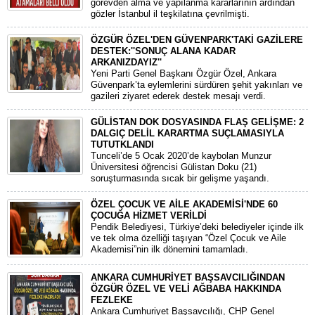
görevden alma ve yapılanma kararlarının ardından
gözler İstanbul il teşkilatına çevrilmişti.
ÖZGÜR ÖZEL'DEN GÜVENPARK'TAKİ GAZİLERE
DESTEK:''SONUÇ ALANA KADAR
ARKANIZDAYIZ''
​Yeni Parti Genel Başkanı Özgür Özel, Ankara
Güvenpark’ta eylemlerini sürdüren şehit yakınları ve
gazileri ziyaret ederek destek mesajı verdi.
GÜLİSTAN DOK DOSYASINDA FLAŞ GELİŞME: 2
DALGIÇ DELİL KARARTMA SUÇLAMASIYLA
TUTUTKLANDI
​Tunceli’de 5 Ocak 2020’de kaybolan Munzur
Üniversitesi öğrencisi Gülistan Doku (21)
soruşturmasında sıcak bir gelişme yaşandı.
ÖZEL ÇOCUK VE AİLE AKADEMİSİ'NDE 60
ÇOCUĞA HİZMET VERİLDİ
Pendik Belediyesi, Türkiye’deki belediyeler içinde ilk
ve tek olma özelliği taşıyan “Özel Çocuk ve Aile
Akademisi”nin ilk dönemini tamamladı.
ANKARA CUMHURİYET BAŞSAVCILIĞINDAN
ÖZGÜR ÖZEL VE VELİ AĞBABA HAKKINDA
FEZLEKE
​Ankara Cumhuriyet Başsavcılığı, CHP Genel