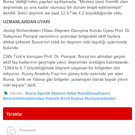
Bursa Valiliği'nden yapılan açıklamada, "Merkez üssü Gemlik olan
depremde şu ana kadar olumsuz bir durum tespit edilmemiştir"
denildi. İkinci deprem ise saat 12.57'de 4.2 büyüklüğünde oldu.
UZMANLARDAN UYARI
Jeoloji Mühendisleri Odası Deprem Danışma Kurulu Üyesi Prof. Dr.
Süleyman Pampal sarsıntının ardından bölgedeki aktif faylara
dikkat çekerek Bursa'nın ciddi bir deprem riski taşıdığı uyarısında
bulundu.
CNN Türk'e konuşan Prof. Dr. Pampal, Bursa'nın altından geçen
aktif fay hatlarının geçmişte yıkıcı depremler ürettiğini hatırlatarak,
"1964'te 6,7 büyüklüğünde deprem yaşanan bir bölgeden söz
ediyoruz. Kuzey Anadolu Fayı'nın güney kolu üzerinde yer alan
Bursa, İznik ve Yalova gibi bölgeler, potansiyel olarak büyük yıkım
riski taşıyor" dedi.
Etiketler:
#bursa #gemlik #deprem #afad #kandillirasathanesi
#jeolojimühendislerodası #sarsıntı #izmit #yalova #kuzeyanadolufayı
Yorumlar