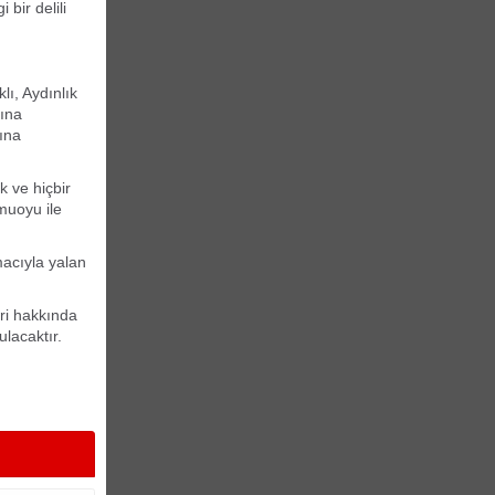
bir delili
ı, Aydınlık
kına
ına
k ve hiçbir
muoyu ile
macıyla yalan
eri hakkında
ulacaktır.