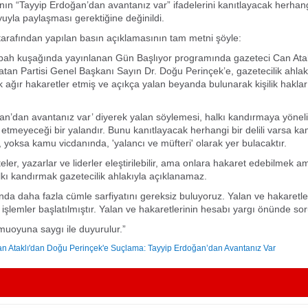
’nın “Tayyip Erdoğan’dan avantanız var” ifadelerini kanıtlayacak herhangi 
yla paylaşması gerektiğine değinildi.
 tarafından yapılan basın açıklamasının tam metni şöyle:
bah kuşağında yayınlanan Gün Başlıyor programında gazeteci Can Atakl
atan Partisi Genel Başkanı Sayın Dr. Doğu Perinçek’e, gazetecilik ahla
ağır hakaretler etmiş ve açıkça yalan beyanda bulunarak kişilik haklar
an’dan avantanız var’ diyerek yalan söylemesi, halkı kandırmaya yöneli
 etmeyeceği bir yalandır. Bunu kanıtlayacak herhangi bir delili varsa ka
, yoksa kamu vicdanında, 'yalancı ve müfteri' olarak yer bulacaktır.
teler, yazarlar ve liderler eleştirilebilir, ama onlara hakaret edebilmek a
kı kandırmak gazetecilik ahlakıyla açıklanamaz.
nda daha fazla cümle sarfiyatını gereksiz buluyoruz. Yalan ve hakaretl
 işlemler başlatılmıştır. Yalan ve hakaretlerinin hesabı yargı önünde sor
uoyuna saygı ile duyurulur.”
n Ataklı'dan Doğu Perinçek'e Suçlama: Tayyip Erdoğan’dan Avantanız Var