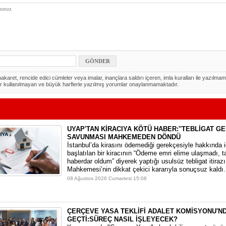
akaret, rencide edici cümleler veya imalar, inançlara saldırı içeren, imla kuralları ile yazılmam
r kullanılmayan ve büyük harflerle yazılmış yorumlar onaylanmamaktadır.
UYAP'TAN KİRACIYA KÖTÜ HABER:''TEBLİGAT GE
SAVUNMASI MAHKEMEDEN DÖNDÜ
​İstanbul’da kirasını ödemediği gerekçesiyle hakkında i
başlatılan bir kiracının “Ödeme emri elime ulaşmadı, t
haberdar oldum” diyerek yaptığı usulsüz tebligat itirazı,
Mahkemesi’nin dikkat çekici kararıyla sonuçsuz kaldı.
08 Ağustos 2026 Cumartesi 15:08
ÇERÇEVE YASA TEKLİFİ ADALET KOMİSYONU'N
GEÇTİ:SÜREÇ NASIL İŞLEYECEK?