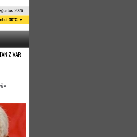
Ağustos 2026
anbul
30°C
▼
nkara
34°C
TANIZ VAR
oğu