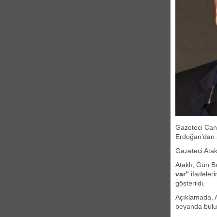
Gazeteci Can 
Erdoğan’dan a
Gazeteci Atak
Ataklı, Gün B
var”
ifadeleri
gösterildi.
Açıklamada, A
beyanda bulun