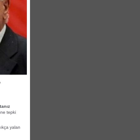
p
tanız
ine tepki
çıkça yalan