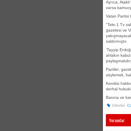
Ayrıca, Ataklı
varsa kamuoyu
Vatan Partisi
“Tele-1 Tv sa
gazetesi ve V
yakışmayacak 
saldırmıştır.
‘Tayyip Erdoğ
ahlakın kabul
paylaşmalıdır
Partiler, gaze
söylemek, hal
Kendisi hakkı
derhal hukuki
Basına ve kam
Etiketler:
Ca
Yorumlar