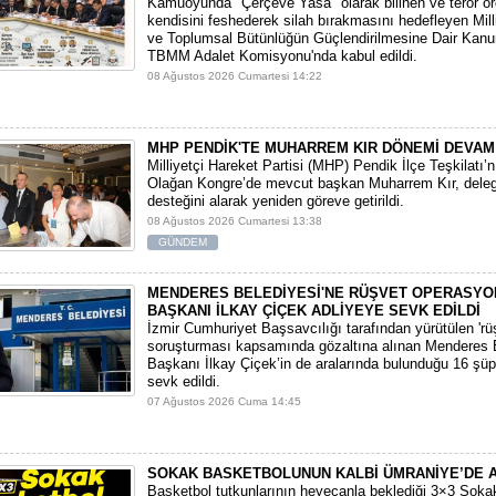
​Kamuoyunda "Çerçeve Yasa" olarak bilinen ve terör ö
kendisini feshederek silah bırakmasını hedefleyen Mi
ve Toplumsal Bütünlüğün Güçlendirilmesine Dair Kanun
TBMM Adalet Komisyonu'nda kabul edildi.
08 Ağustos 2026 Cumartesi 14:22
MHP PENDİK'TE MUHARREM KIR DÖNEMİ DEVAM
​Milliyetçi Hareket Partisi (MHP) Pendik İlçe Teşkilatı’
Olağan Kongre’de mevcut başkan Muharrem Kır, deleg
desteğini alarak yeniden göreve getirildi.
08 Ağustos 2026 Cumartesi 13:38
GÜNDEM
MENDERES BELEDİYESİ'NE RÜŞVET OPERASYO
BAŞKANI İLKAY ÇİÇEK ADLİYEYE SEVK EDİLDİ
​İzmir Cumhuriyet Başsavcılığı tarafından yürütülen 'rüşv
soruşturması kapsamında gözaltına alınan Menderes 
Başkanı İlkay Çiçek’in de aralarında bulunduğu 16 şüp
sevk edildi.
07 Ağustos 2026 Cuma 14:45
SOKAK BASKETBOLUNUN KALBİ ÜMRANİYE’DE 
Basketbol tutkunlarının heyecanla beklediği 3×3 Soka