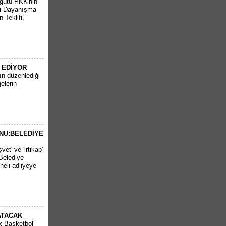
rgütü PKK'nin
lli Dayanışma
 Teklifi,
 EDİYOR
nın düzenlediği
elerin
NU:BELEDİYE
et' ve 'irtikap'
Belediye
heli adliyeye
ATACAK
k Basketbol