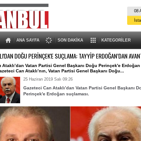
08 
İst
A
ANA SAYFA
SON DAKİKA
KATEGORİLER
LI'DAN DOĞU PERİNÇEK'E SUÇLAMA: TAYYİP ERDOĞAN’DAN AVAN
 Ataklı’dan Vatan Partisi Genel Başkanı Doğu Perinçek'e Erdoğan
zeteci Can Ataklı’nın, Vatan Partisi Genel Başkanı Doğu...
25 Haziran 2019 Salı 09:26
Gazeteci Can Ataklı’dan Vatan Partisi Genel Başkanı D
Perinçek'e Erdoğan suçlaması.