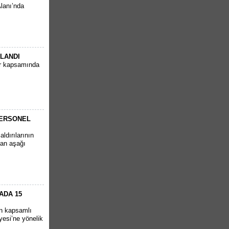
Alanı’nda
PLANDI
ar kapsamında
PERSONEL
ldırılarının
tan aşağı
ADA 15
en kapsamlı
yesi’ne yönelik