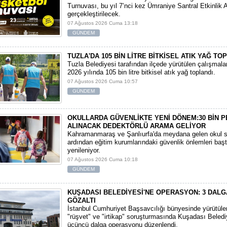
Turnuvası, bu yıl 7’nci kez Ümraniye Santral Etkinlik 
gerçekleştirilecek.
07 Ağustos 2026 Cuma 13:18
GÜNDEM
TUZLA'DA 105 BİN LİTRE BİTKİSEL ATIK YAĞ TO
Tuzla Belediyesi tarafından ilçede yürütülen çalışmal
2026 yılında 105 bin litre bitkisel atık yağ toplandı.
07 Ağustos 2026 Cuma 10:57
GÜNDEM
OKULLARDA GÜVENLİKTE YENİ DÖNEM:30 BİN 
ALINACAK DEDEKTÖRLÜ ARAMA GELİYOR
​Kahramanmaraş ve Şanlıurfa'da meydana gelen okul sa
ardından eğitim kurumlarındaki güvenlik önlemleri baş
yenileniyor.
07 Ağustos 2026 Cuma 10:18
GÜNDEM
KUŞADASI BELEDİYESİ'NE OPERASYON: 3 DALG
GÖZALTI
​İstanbul Cumhuriyet Başsavcılığı bünyesinde yürütül
"rüşvet" ve "irtikap" soruşturmasında Kuşadası Beledi
üçüncü dalga operasyonu düzenlendi.