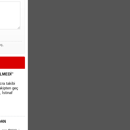
ış,
LMEDİ''
cra takibi
akipten geç
 İstinaf
DAN