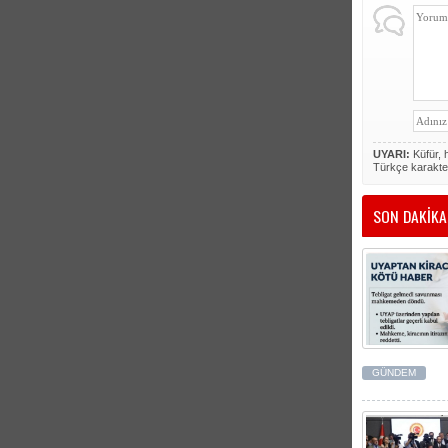
UYARI:
Küfür, h
Türkçe karakte
SON DAKİKA
GÜNDEM