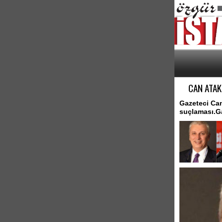
CAN ATAK
Gazeteci Can
suçlaması.Ga