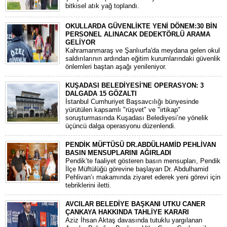
bitkisel atık yağ toplandı.
OKULLARDA GÜVENLİKTE YENİ DÖNEM:30 BİN
PERSONEL ALINACAK DEDEKTÖRLÜ ARAMA
GELİYOR
​Kahramanmaraş ve Şanlıurfa'da meydana gelen okul
saldırılarının ardından eğitim kurumlarındaki güvenlik
önlemleri baştan aşağı yenileniyor.
KUŞADASI BELEDİYESİ'NE OPERASYON: 3
DALGADA 15 GÖZALTI
​İstanbul Cumhuriyet Başsavcılığı bünyesinde
yürütülen kapsamlı "rüşvet" ve "irtikap"
soruşturmasında Kuşadası Belediyesi’ne yönelik
üçüncü dalga operasyonu düzenlendi.
PENDİK MÜFTÜSÜ DR.ABDÜLHAMİD PEHLİVAN
BASIN MENSUPLARINI AĞIRLADI
​Pendik’te faaliyet gösteren basın mensupları, Pendik
İlçe Müftülüğü görevine başlayan Dr. Abdulhamid
Pehlivan’ı makamında ziyaret ederek yeni görevi için
tebriklerini iletti.
AVCILAR BELEDİYE BAŞKANI UTKU CANER
ÇANKAYA HAKKINDA TAHLİYE KARARI
​Aziz İhsan Aktaş davasında tutuklu yargılanan