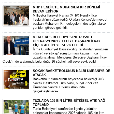
MHP PENDİK'TE MUHARREM KIR DÖNEMİ
DEVAM EDİYOR
​Milliyetçi Hareket Partisi (MHP) Pendik İlçe
Teşkilatı’nın düzenlediği Olağan Kongre’de mevcut
başkan Muharrem Kır, delegelerin desteğini alarak
yeniden göreve getirildi.
MENDERES BELEDİYESİ'NE RÜŞVET
OPERASYONU:BELEDİYE BAŞKANI İLKAY
ÇİÇEK ADLİYEYE SEVK EDİLDİ
​İzmir Cumhuriyet Başsavcılığı tarafından yürütülen
'rüşvet' ve 'irtikap' soruşturması kapsamında
gözaltına alınan Menderes Belediye Başkanı İlkay
Çiçek’in de aralarında bulunduğu 16 şüpheli adliyeye sevk edildi.
SOKAK BASKETBOLUNUN KALBİ ÜMRANİYE’DE
ATACAK
Basketbol tutkunlarının heyecanla beklediği 3×3
Sokak Basketbol Turnuvası, bu yıl 7’nci kez
Ümraniye Santral Etkinlik Alanı’nda
gerçekleştirilecek.
TUZLA'DA 105 BİN LİTRE BİTKİSEL ATIK YAĞ
TOPLANDI
Tuzla Belediyesi tarafından ilçede yürütülen
çalışmalar kapsamında 2026 yılında 105 bin litre