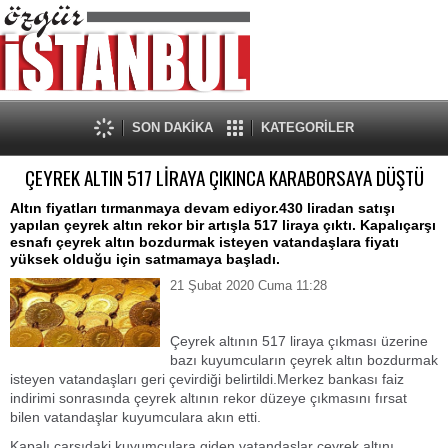
SON DAKİKA
KATEGORİLER
ÇEYREK ALTIN 517 LİRAYA ÇIKINCA KARABORSAYA DÜŞTÜ
Altın fiyatları tırmanmaya devam ediyor.430 liradan satışı
yapılan çeyrek altın rekor bir artışla 517 liraya çıktı. Kapalıçarşı
esnafı çeyrek altın bozdurmak isteyen vatandaşlara fiyatı
yüksek olduğu için satmamaya başladı.
21 Şubat 2020 Cuma 11:28
Çeyrek altının 517 liraya çıkması üzerine
bazı kuyumcuların çeyrek altın bozdurmak
isteyen vatandaşları geri çevirdiği belirtildi.Merkez bankası faiz
indirimi sonrasında çeyrek altının rekor düzeye çıkmasını fırsat
bilen vatandaşlar kuyumculara akın etti.
Kapalı çarşıdaki kuyumculara giden vatandaşlar çeyrek altını