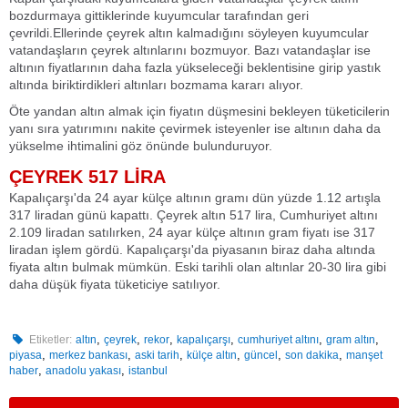
bozdurmaya gittiklerinde kuyumcular tarafından geri
çevrildi.Ellerinde çeyrek altın kalmadığını söyleyen kuyumcular
vatandaşların çeyrek altınlarını bozmuyor. Bazı vatandaşlar ise
altının fiyatlarının daha fazla yükseleceği beklentisine girip yastık
altında biriktirdikleri altınları bozmama kararı alıyor.
Öte yandan altın almak için fiyatın düşmesini bekleyen tüketicilerin
yanı sıra yatırımını nakite çevirmek isteyenler ise altının daha da
yükselme ihtimalini göz önünde bulunduruyor.
ÇEYREK 517 LİRA
Kapalıçarşı'da 24 ayar külçe altının gramı dün yüzde 1.12 artışla
317 liradan günü kapattı. Çeyrek altın 517 lira, Cumhuriyet altını
2.109 liradan satılırken, 24 ayar külçe altının gram fiyatı ise 317
liradan işlem gördü. Kapalıçarşı'da piyasanın biraz daha altında
fiyata altın bulmak mümkün. Eski tarihli olan altınlar 20-30 lira gibi
daha düşük fiyata tüketiciye satılıyor.
,
,
,
,
,
,
Etiketler:
altın
çeyrek
rekor
kapalıçarşı
cumhuriyet altını
gram altın
,
,
,
,
,
,
piyasa
merkez bankası
aski tarih
külçe altın
güncel
son dakika
manşet
,
,
haber
anadolu yakası
istanbul