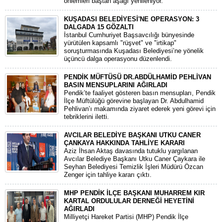
önlemleri baştan aşağı yenileniyor.
KUŞADASI BELEDİYESİ'NE OPERASYON: 3
DALGADA 15 GÖZALTI
​İstanbul Cumhuriyet Başsavcılığı bünyesinde
yürütülen kapsamlı "rüşvet" ve "irtikap"
soruşturmasında Kuşadası Belediyesi’ne yönelik
üçüncü dalga operasyonu düzenlendi.
PENDİK MÜFTÜSÜ DR.ABDÜLHAMİD PEHLİVAN
BASIN MENSUPLARINI AĞIRLADI
​Pendik’te faaliyet gösteren basın mensupları, Pendik
İlçe Müftülüğü görevine başlayan Dr. Abdulhamid
Pehlivan’ı makamında ziyaret ederek yeni görevi için
tebriklerini iletti.
AVCILAR BELEDİYE BAŞKANI UTKU CANER
ÇANKAYA HAKKINDA TAHLİYE KARARI
​Aziz İhsan Aktaş davasında tutuklu yargılanan
Avcılar Belediye Başkanı Utku Caner Çaykara ile
Seyhan Belediyesi Temizlik İşleri Müdürü Özcan
Zenger için tahliye kararı çıktı.
MHP PENDİK İLÇE BAŞKANI MUHARREM KIR
KARTAL ORDULULAR DERNEĞİ HEYETİNİ
AĞIRLADI
​Milliyetçi Hareket Partisi (MHP) Pendik İlçe