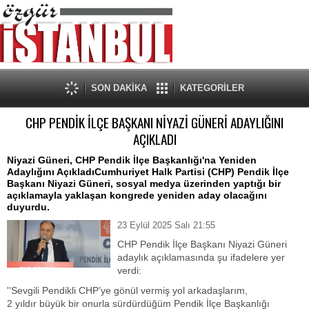
SON DAKİKA
KATEGORİLER
CHP PENDİK İLÇE BAŞKANI NİYAZİ GÜNERİ ADAYLIĞINI
AÇIKLADI
Niyazi Güneri, CHP Pendik İlçe Başkanlığı'na Yeniden
Adaylığını AçıkladıCumhuriyet Halk Partisi (CHP) Pendik İlçe
Başkanı Niyazi Güneri, sosyal medya üzerinden yaptığı bir
açıklamayla yaklaşan kongrede yeniden aday olacağını
duyurdu.
23 Eylül 2025 Salı 21:55
CHP Pendik İlçe Başkanı Niyazi Güneri
adaylık açıklamasında şu ifadelere yer
verdi:
''Sevgili Pendikli CHP’ye gönül vermiş yol arkadaşlarım,
2 yıldır büyük bir onurla sürdürdüğüm Pendik İlçe Başkanlığı