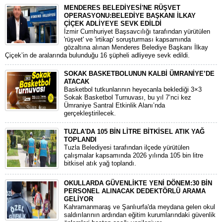
MENDERES BELEDİYESİ'NE RÜŞVET
OPERASYONU:BELEDİYE BAŞKANI İLKAY
ÇİÇEK ADLİYEYE SEVK EDİLDİ
​İzmir Cumhuriyet Başsavcılığı tarafından yürütülen
'rüşvet' ve 'irtikap' soruşturması kapsamında
gözaltına alınan Menderes Belediye Başkanı İlkay
Çiçek’in de aralarında bulunduğu 16 şüpheli adliyeye sevk edildi.
SOKAK BASKETBOLUNUN KALBİ ÜMRANİYE’DE
ATACAK
Basketbol tutkunlarının heyecanla beklediği 3×3
Sokak Basketbol Turnuvası, bu yıl 7’nci kez
Ümraniye Santral Etkinlik Alanı’nda
gerçekleştirilecek.
TUZLA'DA 105 BİN LİTRE BİTKİSEL ATIK YAĞ
TOPLANDI
Tuzla Belediyesi tarafından ilçede yürütülen
çalışmalar kapsamında 2026 yılında 105 bin litre
bitkisel atık yağ toplandı.
OKULLARDA GÜVENLİKTE YENİ DÖNEM:30 BİN
PERSONEL ALINACAK DEDEKTÖRLÜ ARAMA
GELİYOR
​Kahramanmaraş ve Şanlıurfa'da meydana gelen okul
saldırılarının ardından eğitim kurumlarındaki güvenlik