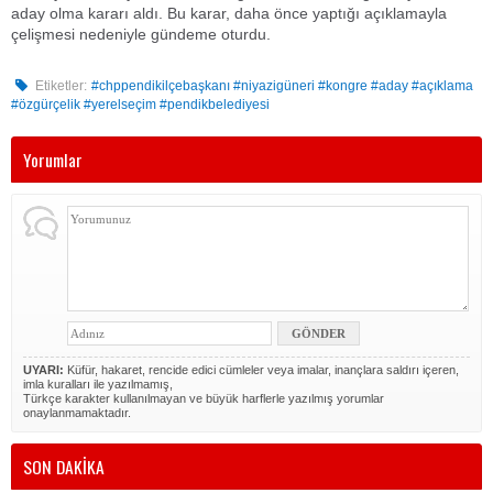
aday olma kararı aldı. Bu karar, daha önce yaptığı açıklamayla
çelişmesi nedeniyle gündeme oturdu.
Etiketler:
#chppendikilçebaşkanı #niyazigüneri #kongre #aday #açıklama
#özgürçelik #yerelseçim #pendikbelediyesi
Yorumlar
UYARI:
Küfür, hakaret, rencide edici cümleler veya imalar, inançlara saldırı içeren,
imla kuralları ile yazılmamış,
Türkçe karakter kullanılmayan ve büyük harflerle yazılmış yorumlar
onaylanmamaktadır.
SON DAKİKA