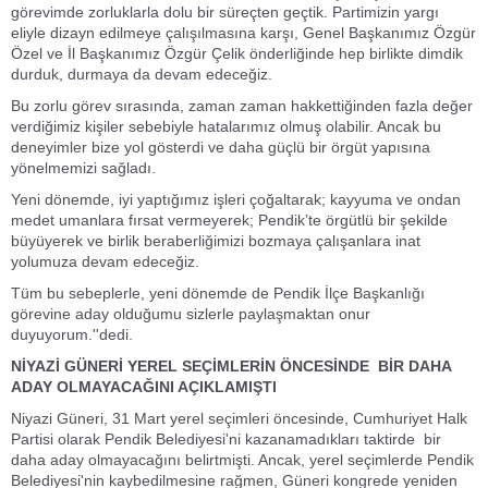
görevimde zorluklarla dolu bir süreçten geçtik. Partimizin yargı
eliyle dizayn edilmeye çalışılmasına karşı, Genel Başkanımız Özgür
Özel ve İl Başkanımız Özgür Çelik önderliğinde hep birlikte dimdik
durduk, durmaya da devam edeceğiz.
Bu zorlu görev sırasında, zaman zaman hakkettiğinden fazla değer
verdiğimiz kişiler sebebiyle hatalarımız olmuş olabilir. Ancak bu
deneyimler bize yol gösterdi ve daha güçlü bir örgüt yapısına
yönelmemizi sağladı.
Yeni dönemde, iyi yaptığımız işleri çoğaltarak; kayyuma ve ondan
medet umanlara fırsat vermeyerek; Pendik’te örgütlü bir şekilde
büyüyerek ve birlik beraberliğimizi bozmaya çalışanlara inat
yolumuza devam edeceğiz.
Tüm bu sebeplerle, yeni dönemde de Pendik İlçe Başkanlığı
görevine aday olduğumu sizlerle paylaşmaktan onur
duyuyorum.''dedi.
NİYAZİ GÜNERİ YEREL SEÇİMLERİN ÖNCESİNDE BİR DAHA
ADAY OLMAYACAĞINI AÇIKLAMIŞTI
Niyazi Güneri, 31 Mart yerel seçimleri öncesinde, Cumhuriyet Halk
Partisi olarak Pendik Belediyesi'ni kazanamadıkları taktirde bir
daha aday olmayacağını belirtmişti. Ancak, yerel seçimlerde Pendik
Belediyesi'nin kaybedilmesine rağmen, Güneri kongrede yeniden