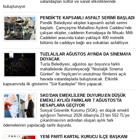
vatandaşları kültür ve sanat etkinliklerinde
buluşturuyor.
PENDİK'TE KAPSAMLI ASFALT SERİMİ BAŞLADI
Pendik Belediyesi ekipleri kapsamlı asfalt serimi
başlattı. Çamçeşme Mahallesi Aydınlı Caddesi’nde
çalışan ekipler, caddenin Kemalpaşa ile Misakı Milli
Caddeleri arasında kalan yaklaşık 400 metrelik
bölümü ile caddeye bağlı ara sokakları asfaltlıyor.
TUZLALILAR AĞUSTOS AYINDA DA SİNEMAYA
DOYACAK
Tuzla Belediyesi, ağustos ayı boyunca farklı
mahallelerde düzenleyeceği "Nostaljik Sinema
Günleri" ile Yeşilçam'ın unutulmaz filmlerini açık
havada vatandaşlarla buluşturacak. Etkinlik
kapsamında ilk gösterimi "Süt Kardeşler" filmi yapacak.
SKG'DAN EMEKLİLERE DUYURU:EN DÜŞÜK
EMEKLİ AYLIĞI FARKLARI 7 AĞUSTOS'TA
HESAPLARA GEÇİYOR
​Sosyal Güvenlik Kurumu (SGK), en düşük emekli
aylığının Temmuz 2026 itibarıyla 23 bin 552 TL'ye
çıkarılmasının ardından oluşan aylık fark
ödemelerinin yapılacağı tarihi duyurdu.
YENİ PARTİ KARTAL KURUCU İLÇE BAŞKANI