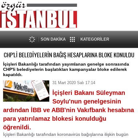
SON DAKİKA
KATEGORİLER
CHP'Lİ BELEDİYELERİN BAĞIŞ HESAPLARINA BLOKE KONULDU
İçişleri Bakanlığı tarafından yayımlanan genelge sonrasında
CHP'li belediyelerin başlatıkları kampanyalar bloke edilerek
kapatıldı.
31 Mart 2020 Salı 17:14
İçişleri Bakanı Süleyman
Soylu'nun genelgesinin
ardından İBB ve ABB'nin Vakıfbank hesabına
para yatırılamaz blokesi konulduğu
öğrenildi.
İçişleri Bakanlığı tarafından koronavirüs bağışlarına ilişkin bugün