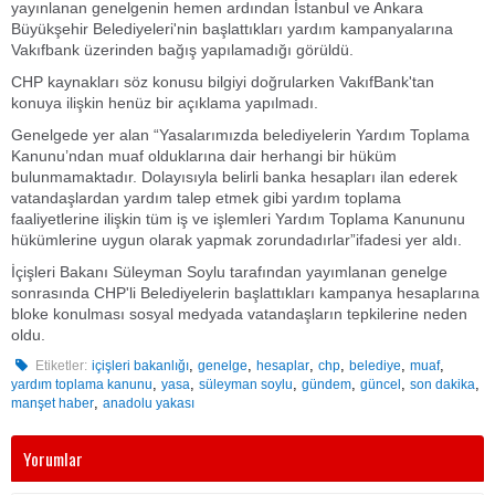
yayınlanan genelgenin hemen ardından İstanbul ve Ankara
Büyükşehir Belediyeleri'nin başlattıkları yardım kampanyalarına
Vakıfbank üzerinden bağış yapılamadığı görüldü.
CHP kaynakları söz konusu bilgiyi doğrularken VakıfBank'tan
konuya ilişkin henüz bir açıklama yapılmadı.
Genelgede yer alan “Yasalarımızda belediyelerin Yardım Toplama
Kanunu’ndan muaf olduklarına dair herhangi bir hüküm
bulunmamaktadır. Dolayısıyla belirli banka hesapları ilan ederek
vatandaşlardan yardım talep etmek gibi yardım toplama
faaliyetlerine ilişkin tüm iş ve işlemleri Yardım Toplama Kanununu
hükümlerine uygun olarak yapmak zorundadırlar”ifadesi yer aldı.
İçişleri Bakanı Süleyman Soylu tarafından yayımlanan genelge
sonrasında CHP'li Belediyelerin başlattıkları kampanya hesaplarına
bloke konulması sosyal medyada vatandaşların tepkilerine neden
oldu.
,
,
,
,
,
,
Etiketler:
içişleri bakanlığı
genelge
hesaplar
chp
belediye
muaf
,
,
,
,
,
,
yardım toplama kanunu
yasa
süleyman soylu
gündem
güncel
son dakika
,
manşet haber
anadolu yakası
Yorumlar