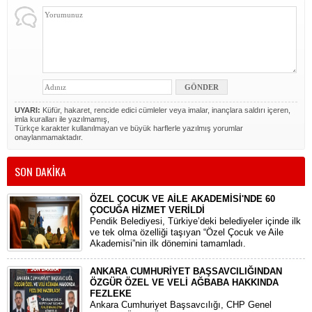
UYARI:
Küfür, hakaret, rencide edici cümleler veya imalar, inançlara saldırı içeren,
imla kuralları ile yazılmamış,
Türkçe karakter kullanılmayan ve büyük harflerle yazılmış yorumlar
onaylanmamaktadır.
SON DAKİKA
ÖZEL ÇOCUK VE AİLE AKADEMİSİ'NDE 60
ÇOCUĞA HİZMET VERİLDİ
Pendik Belediyesi, Türkiye’deki belediyeler içinde ilk
ve tek olma özelliği taşıyan “Özel Çocuk ve Aile
Akademisi”nin ilk dönemini tamamladı.
ANKARA CUMHURİYET BAŞSAVCILIĞINDAN
ÖZGÜR ÖZEL VE VELİ AĞBABA HAKKINDA
FEZLEKE
​Ankara Cumhuriyet Başsavcılığı, CHP Genel