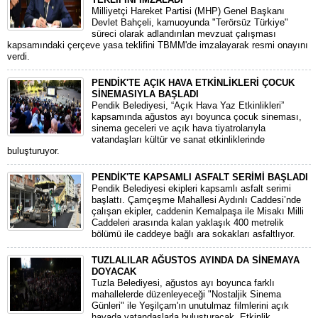
​Milliyetçi Hareket Partisi (MHP) Genel Başkanı
Devlet Bahçeli, kamuoyunda "Terörsüz Türkiye"
süreci olarak adlandırılan mevzuat çalışması
kapsamındaki çerçeve yasa teklifini TBMM'de imzalayarak resmi onayını
verdi.
PENDİK'TE AÇIK HAVA ETKİNLİKLERİ ÇOCUK
SİNEMASIYLA BAŞLADI
Pendik Belediyesi, “Açık Hava Yaz Etkinlikleri”
kapsamında ağustos ayı boyunca çocuk sineması,
sinema geceleri ve açık hava tiyatrolarıyla
vatandaşları kültür ve sanat etkinliklerinde
buluşturuyor.
PENDİK'TE KAPSAMLI ASFALT SERİMİ BAŞLADI
Pendik Belediyesi ekipleri kapsamlı asfalt serimi
başlattı. Çamçeşme Mahallesi Aydınlı Caddesi’nde
çalışan ekipler, caddenin Kemalpaşa ile Misakı Milli
Caddeleri arasında kalan yaklaşık 400 metrelik
bölümü ile caddeye bağlı ara sokakları asfaltlıyor.
TUZLALILAR AĞUSTOS AYINDA DA SİNEMAYA
DOYACAK
Tuzla Belediyesi, ağustos ayı boyunca farklı
mahallelerde düzenleyeceği "Nostaljik Sinema
Günleri" ile Yeşilçam'ın unutulmaz filmlerini açık
havada vatandaşlarla buluşturacak. Etkinlik