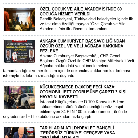
ÖZEL ÇOCUK VE AİLE AKADEMİSİ'NDE 60
ÇOCUĞA HİZMET VERİLDİ
Pendik Belediyesi, Türkiye’deki belediyeler içinde ilk
ve tek olma özelliği taşıyan “Özel Çocuk ve Aile
Akademisi”nin ilk dönemini tamamladı.
ANKARA CUMHURİYET BAŞSAVCILIĞINDAN
ÖZGÜR ÖZEL VE VELİ AĞBABA HAKKINDA
FEZLEKE
​Ankara Cumhuriyet Başsavcılığı, CHP Genel
Başkanı Özgür Özel ile CHP Malatya Milletvekili Veli
Ağbaba hakkındaki yasal incelemelerin
tamamlandığını ve her iki isim için de dokunulmazlıklarının kaldırılması
istemiyle fezleke hazırlandığını duyurdu.
KÜÇÜKÇEKMECE D-100'DE FECİ KAZA:
OTOMOBİL İETT OTOBÜSÜNE ÇARPTI 3 KİŞİ
HAYATINI KAYBETTİ
​İstanbul Küçükçekmece D-100 Karayolu Edirne
istikametinde sürücüsünün kimliği henüz tespit
edilemeyen 34 BLN 100 plakalı otomobil, önünde
seyreden bir İETT otobüsüne arkadan hızla çarptı.
TARİHİ ADIM ATILDI:DEVLET BAHÇELİ
'TERÖRSÜZ TÜRKİYE' ÇERÇEVE YASA
TEKLİFİNİ İMZALADI