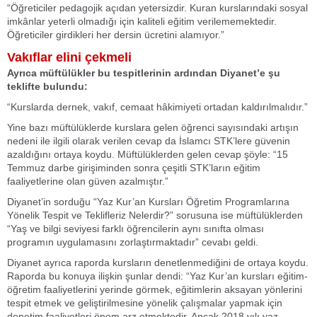
“Öğreticiler pedagojik açıdan yetersizdir. Kuran kurslarındaki sosyal
imkânlar yeterli olmadığı için kaliteli eğitim verilememektedir.
Öğreticiler girdikleri her dersin ücretini alamıyor.”
Vakıflar elini çekmeli
Ayrıca müftülükler bu tespitlerinin ardından Diyanet’e şu
teklifte bulundu:
“Kurslarda dernek, vakıf, cemaat hâkimiyeti ortadan kaldırılmalıdır.”
Yine bazı müftülüklerde kurslara gelen öğrenci sayısındaki artışın
nedeni ile ilgili olarak verilen cevap da İslamcı STK’lere güvenin
azaldığını ortaya koydu. Müftülüklerden gelen cevap şöyle: “15
Temmuz darbe girişiminden sonra çeşitli STK’ların eğitim
faaliyetlerine olan güven azalmıştır.”
Diyanet’in sorduğu “Yaz Kur’an Kursları Öğretim Programlarına
Yönelik Tespit ve Teklifleriz Nelerdir?” sorusuna ise müftülüklerden
“Yaş ve bilgi seviyesi farklı öğrencilerin aynı sınıfta olması
programın uygulamasını zorlaştırmaktadır” cevabı geldi.
Diyanet ayrıca raporda kursların denetlenmediğini de ortaya koydu.
Raporda bu konuya ilişkin şunlar dendi: “Yaz Kur’an kursları eğitim-
öğretim faaliyetlerini yerinde görmek, eğitimlerin aksayan yönlerini
tespit etmek ve geliştirilmesine yönelik çalışmalar yapmak için
denetim faaliyetleri önem arz etmektedir. Ancak 2018 yılı yaz