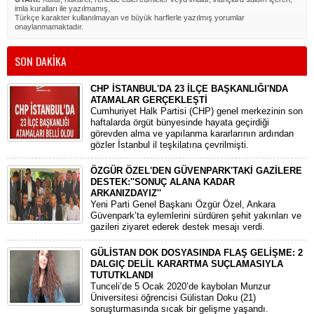
imla kuralları ile yazılmamış,
Türkçe karakter kullanılmayan ve büyük harflerle yazılmış yorumlar
onaylanmamaktadır.
SON DAKİKA
CHP İSTANBUL'DA 23 İLÇE BAŞKANLIĞI'NDA
ATAMALAR GERÇEKLEŞTİ
​Cumhuriyet Halk Partisi (CHP) genel merkezinin son
haftalarda örgüt bünyesinde hayata geçirdiği
görevden alma ve yapılanma kararlarının ardından
gözler İstanbul il teşkilatına çevrilmişti.
ÖZGÜR ÖZEL'DEN GÜVENPARK'TAKİ GAZİLERE
DESTEK:''SONUÇ ALANA KADAR
ARKANIZDAYIZ''
​Yeni Parti Genel Başkanı Özgür Özel, Ankara
Güvenpark’ta eylemlerini sürdüren şehit yakınları ve
gazileri ziyaret ederek destek mesajı verdi.
GÜLİSTAN DOK DOSYASINDA FLAŞ GELİŞME: 2
DALGIÇ DELİL KARARTMA SUÇLAMASIYLA
TUTUTKLANDI
​Tunceli’de 5 Ocak 2020’de kaybolan Munzur
Üniversitesi öğrencisi Gülistan Doku (21)
soruşturmasında sıcak bir gelişme yaşandı.