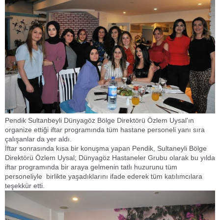
Pendik Sultanbeyli Dünyagöz Bölge Direktörü Özlem Uysal'ın
organize ettiği iftar programında tüm hastane personeli yanı sıra
çalışanlar da yer aldı.
İftar sonrasında kısa bir konuşma yapan Pendik, Sultaneyli Bölge
Direktörü Özlem Uysal; Dünyagöz Hastaneler Grubu olarak bu yılda
iftar programında bir araya gelmenin tatlı huzurunu tüm
personeliyle birlikte yaşadıklarını ifade ederek tüm katılımcılara
teşekkür etti.