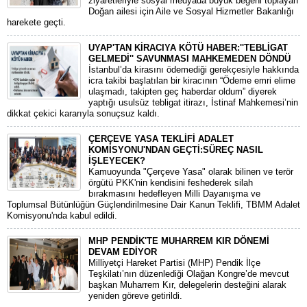
ziyaretleriyle sosyal medyada büyük beğeni toplayan
Doğan ailesi için Aile ve Sosyal Hizmetler Bakanlığı
harekete geçti.
UYAP'TAN KİRACIYA KÖTÜ HABER:''TEBLİGAT
GELMEDİ'' SAVUNMASI MAHKEMEDEN DÖNDÜ
​İstanbul’da kirasını ödemediği gerekçesiyle hakkında
icra takibi başlatılan bir kiracının “Ödeme emri elime
ulaşmadı, takipten geç haberdar oldum” diyerek
yaptığı usulsüz tebligat itirazı, İstinaf Mahkemesi’nin
dikkat çekici kararıyla sonuçsuz kaldı.
ÇERÇEVE YASA TEKLİFİ ADALET
KOMİSYONU'NDAN GEÇTİ:SÜREÇ NASIL
İŞLEYECEK?
​Kamuoyunda "Çerçeve Yasa" olarak bilinen ve terör
örgütü PKK'nin kendisini feshederek silah
bırakmasını hedefleyen Milli Dayanışma ve
Toplumsal Bütünlüğün Güçlendirilmesine Dair Kanun Teklifi, TBMM Adalet
Komisyonu'nda kabul edildi.
MHP PENDİK'TE MUHARREM KIR DÖNEMİ
DEVAM EDİYOR
​Milliyetçi Hareket Partisi (MHP) Pendik İlçe
Teşkilatı’nın düzenlediği Olağan Kongre’de mevcut
başkan Muharrem Kır, delegelerin desteğini alarak
yeniden göreve getirildi.