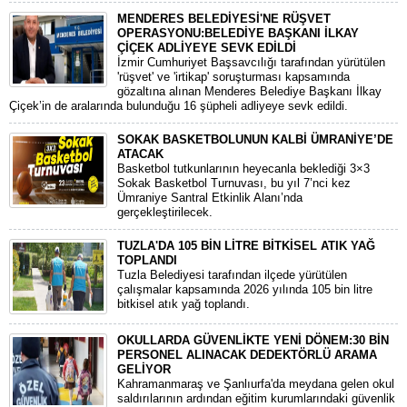
MENDERES BELEDİYESİ'NE RÜŞVET
OPERASYONU:BELEDİYE BAŞKANI İLKAY
ÇİÇEK ADLİYEYE SEVK EDİLDİ
​İzmir Cumhuriyet Başsavcılığı tarafından yürütülen
'rüşvet' ve 'irtikap' soruşturması kapsamında
gözaltına alınan Menderes Belediye Başkanı İlkay
Çiçek’in de aralarında bulunduğu 16 şüpheli adliyeye sevk edildi.
SOKAK BASKETBOLUNUN KALBİ ÜMRANİYE’DE
ATACAK
Basketbol tutkunlarının heyecanla beklediği 3×3
Sokak Basketbol Turnuvası, bu yıl 7’nci kez
Ümraniye Santral Etkinlik Alanı’nda
gerçekleştirilecek.
TUZLA'DA 105 BİN LİTRE BİTKİSEL ATIK YAĞ
TOPLANDI
Tuzla Belediyesi tarafından ilçede yürütülen
çalışmalar kapsamında 2026 yılında 105 bin litre
bitkisel atık yağ toplandı.
OKULLARDA GÜVENLİKTE YENİ DÖNEM:30 BİN
PERSONEL ALINACAK DEDEKTÖRLÜ ARAMA
GELİYOR
​Kahramanmaraş ve Şanlıurfa'da meydana gelen okul
saldırılarının ardından eğitim kurumlarındaki güvenlik