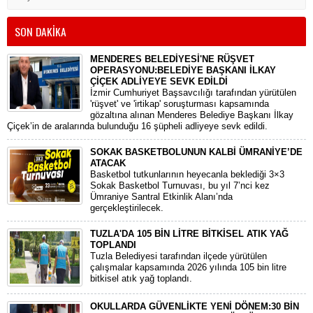
SON DAKİKA
MENDERES BELEDİYESİ'NE RÜŞVET
OPERASYONU:BELEDİYE BAŞKANI İLKAY
ÇİÇEK ADLİYEYE SEVK EDİLDİ
​İzmir Cumhuriyet Başsavcılığı tarafından yürütülen
'rüşvet' ve 'irtikap' soruşturması kapsamında
gözaltına alınan Menderes Belediye Başkanı İlkay
Çiçek’in de aralarında bulunduğu 16 şüpheli adliyeye sevk edildi.
SOKAK BASKETBOLUNUN KALBİ ÜMRANİYE’DE
ATACAK
Basketbol tutkunlarının heyecanla beklediği 3×3
Sokak Basketbol Turnuvası, bu yıl 7’nci kez
Ümraniye Santral Etkinlik Alanı’nda
gerçekleştirilecek.
TUZLA'DA 105 BİN LİTRE BİTKİSEL ATIK YAĞ
TOPLANDI
Tuzla Belediyesi tarafından ilçede yürütülen
çalışmalar kapsamında 2026 yılında 105 bin litre
bitkisel atık yağ toplandı.
OKULLARDA GÜVENLİKTE YENİ DÖNEM:30 BİN