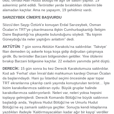
oldu, olmadı Alan Hudut Bölüğü'ne ağır bir saldırı yapıldı. 19
askerimiz şehit edildi. Teröristler yerde bıraktıkları ölülerini bile
alamadan kaçtılar. Ama ne yapayım, 19 şehidimiz vardı.
SARIZEYBEK CİMER'E BAŞVURDU
Sözcü'den Saygı Öztürk'e konuşan Erdal Sarızeybek, Osman
Öcalan'ın TRT'ye çıkarılmasına ilişkin Cumhurbaşkanlığı İletişim
Daire Başkanlığı'na şikayette bulunduğunu söyledi. “Bu kişinin
Güneydoğu'da neler yaptığını anlattım” dedi.
AKTÜTÜN
: 7 gün sonra Aktütün Karakolu'na saldırdılar. ‘Takviye'
filan demeden üç askerle koşa koşa gidip doğrudan çatışmaya
girdik. Bu teröristler Barzani bölgesinden geldiler. Yine ölülerini
bırakıp Barzani bölgesine kaçtılar. 22 evladım yanımda şehit düştü.
DERECİK:
15 gün sonra bu kez Derecik Karakolumuza saldırdılar.
Kod adı ‘Ferhat' olan İmralı'daki mahkumun kardeşi Osman Öcalan
da başlarındaydı. Hani şu İstanbul seçimi öncesinde apar topar
TRT ekranlarına çıkarılıp canlı yayında konuşturulan terörist… İşte
bizim karakollarımıza saldıran oydu. Büyük gruplar halinde
karakollarımıza saldırıyorlardı. Neleri var, neleri yoksa hepsini
toplayıp gelmişlerdi. Derecik Komando Bölüğü'ne büyük saldırının
başladığı anda, Yeşilova Hudut Bölüğü'ne ve Umurlu Hudut
Bölüğü'ne eş zamanlı saldırıya geçtiler. Sonuçta kendi kitaplarına
yazdıkları ifadeyle ‘Kaldırmayacakları kadar ağır bir kayıp' verdiler