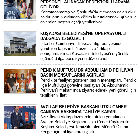
PERSONEL ALINACAK DEDEKTÖRLÜ ARAMA
GELİYOR
​Kahramanmaraş ve Şanlıurfa'da meydana gelen okul
saldırılarının ardından eğitim kurumlarındaki güvenlik
önlemleri baştan aşağı yenileniyor.
KUŞADASI BELEDİYESİ'NE OPERASYON: 3
DALGADA 15 GÖZALTI
​İstanbul Cumhuriyet Başsavcılığı bünyesinde
yürütülen kapsamlı "rüşvet" ve "irtikap"
soruşturmasında Kuşadası Belediyesi’ne yönelik
üçüncü dalga operasyonu düzenlendi.
PENDİK MÜFTÜSÜ DR.ABDÜLHAMİD PEHLİVAN
BASIN MENSUPLARINI AĞIRLADI
​Pendik’te faaliyet gösteren basın mensupları, Pendik
İlçe Müftülüğü görevine başlayan Dr. Abdulhamid
Pehlivan’ı makamında ziyaret ederek yeni görevi için
tebriklerini iletti.
AVCILAR BELEDİYE BAŞKANI UTKU CANER
ÇANKAYA HAKKINDA TAHLİYE KARARI
​Aziz İhsan Aktaş davasında tutuklu yargılanan
Avcılar Belediye Başkanı Utku Caner Çaykara ile
Seyhan Belediyesi Temizlik İşleri Müdürü Özcan
Zenger için tahliye kararı çıktı.