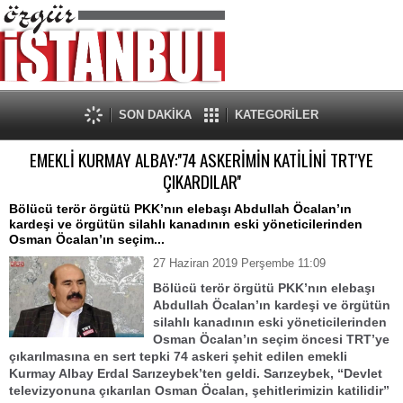
SON DAKİKA
KATEGORİLER
EMEKLİ KURMAY ALBAY:''74 ASKERİMİN KATİLİNİ TRT'YE
ÇIKARDILAR''
Bölücü terör örgütü PKK’nın elebaşı Abdullah Öcalan’ın
kardeşi ve örgütün silahlı kanadının eski yöneticilerinden
Osman Öcalan’ın seçim...
27 Haziran 2019 Perşembe 11:09
Bölücü terör örgütü PKK’nın elebaşı
Abdullah Öcalan’ın kardeşi ve örgütün
silahlı kanadının eski yöneticilerinden
Osman Öcalan’ın seçim öncesi TRT’ye
çıkarılmasına en sert tepki 74 askeri şehit edilen emekli
Kurmay Albay Erdal Sarızeybek’ten geldi. Sarızeybek, “Devlet
televizyonuna çıkarılan Osman Öcalan, şehitlerimizin katilidir”