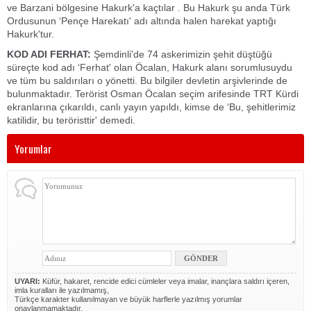
ve Barzani bölgesine Hakurk'a kaçtılar . Bu Hakurk şu anda Türk
Ordusunun ‘Pençe Harekatı' adı altında halen harekat yaptığı
Hakurk'tur.
KOD ADI FERHAT:
Şemdinli'de 74 askerimizin şehit düştüğü
süreçte kod adı ‘Ferhat' olan Öcalan, Hakurk alanı sorumlusuydu
ve tüm bu saldırıları o yönetti. Bu bilgiler devletin arşivlerinde de
bulunmaktadır. Terörist Osman Öcalan seçim arifesinde TRT Kürdi
ekranlarına çıkarıldı, canlı yayın yapıldı, kimse de ‘Bu, şehitlerimiz
katilidir, bu teröristtir' demedi.
Yorumlar
UYARI:
Küfür, hakaret, rencide edici cümleler veya imalar, inançlara saldırı içeren,
imla kuralları ile yazılmamış,
Türkçe karakter kullanılmayan ve büyük harflerle yazılmış yorumlar
onaylanmamaktadır.