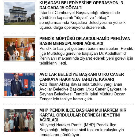
KUŞADASI BELEDİYESİ'NE OPERASYON: 3
DALGADA 15 GÖZALTI
​İstanbul Cumhuriyet Başsavcılığı bünyesinde
yürütülen kapsamlı "rüşvet" ve "irtikap"
soruşturmasında Kuşadası Belediyesi’ne yönelik
üçüncü dalga operasyonu düzenlendi.
PENDİK MÜFTÜSÜ DR.ABDÜLHAMİD PEHLİVAN
BASIN MENSUPLARINI AĞIRLADI
​Pendik’te faaliyet gösteren basın mensupları, Pendik
İlçe Müftülüğü görevine başlayan Dr. Abdulhamid
Pehlivan’ı makamında ziyaret ederek yeni görevi için
tebriklerini iletti.
AVCILAR BELEDİYE BAŞKANI UTKU CANER
ÇANKAYA HAKKINDA TAHLİYE KARARI
​Aziz İhsan Aktaş davasında tutuklu yargılanan
Avcılar Belediye Başkanı Utku Caner Çaykara ile
Seyhan Belediyesi Temizlik İşleri Müdürü Özcan
Zenger için tahliye kararı çıktı.
MHP PENDİK İLÇE BAŞKANI MUHARREM KIR
KARTAL ORDULULAR DERNEĞİ HEYETİNİ
AĞIRLADI
​Milliyetçi Hareket Partisi (MHP) Pendik İlçe
Başkanlığı, bölgedeki sivil toplum kuruluşlarıyla
temaslarını sürdürüyor.