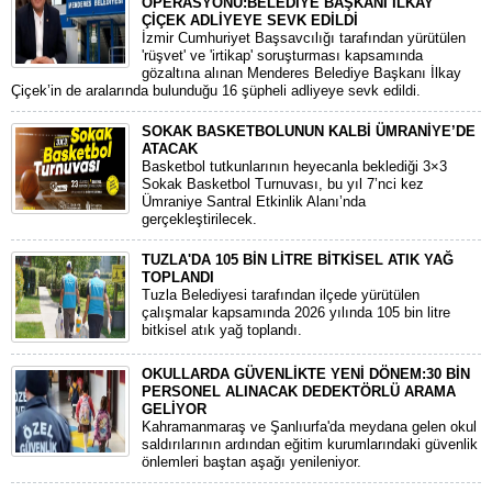
OPERASYONU:BELEDİYE BAŞKANI İLKAY
ÇİÇEK ADLİYEYE SEVK EDİLDİ
​İzmir Cumhuriyet Başsavcılığı tarafından yürütülen
'rüşvet' ve 'irtikap' soruşturması kapsamında
gözaltına alınan Menderes Belediye Başkanı İlkay
Çiçek’in de aralarında bulunduğu 16 şüpheli adliyeye sevk edildi.
SOKAK BASKETBOLUNUN KALBİ ÜMRANİYE’DE
ATACAK
Basketbol tutkunlarının heyecanla beklediği 3×3
Sokak Basketbol Turnuvası, bu yıl 7’nci kez
Ümraniye Santral Etkinlik Alanı’nda
gerçekleştirilecek.
TUZLA'DA 105 BİN LİTRE BİTKİSEL ATIK YAĞ
TOPLANDI
Tuzla Belediyesi tarafından ilçede yürütülen
çalışmalar kapsamında 2026 yılında 105 bin litre
bitkisel atık yağ toplandı.
OKULLARDA GÜVENLİKTE YENİ DÖNEM:30 BİN
PERSONEL ALINACAK DEDEKTÖRLÜ ARAMA
GELİYOR
​Kahramanmaraş ve Şanlıurfa'da meydana gelen okul
saldırılarının ardından eğitim kurumlarındaki güvenlik
önlemleri baştan aşağı yenileniyor.