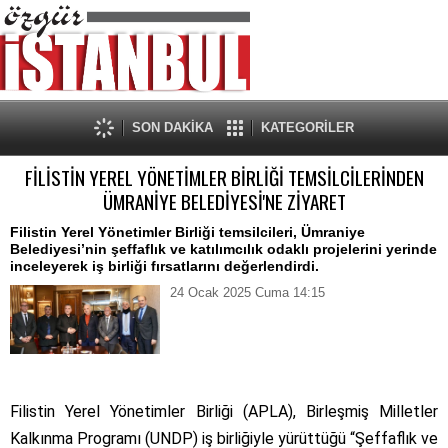
SON DAKİKA
KATEGORİLER
FİLİSTİN YEREL YÖNETİMLER BİRLİĞİ TEMSİLCİLERİNDEN
ÜMRANİYE BELEDİYESİ'NE ZİYARET
Filistin Yerel Yönetimler Birliği temsilcileri, Ümraniye
Belediyesi’nin şeffaflık ve katılımcılık odaklı projelerini yerinde
inceleyerek iş birliği fırsatlarını değerlendirdi.
24 Ocak 2025 Cuma 14:15
Filistin Yerel Yönetimler Birliği (APLA), Birleşmiş Milletler
Kalkınma Programı (UNDP) iş birliğiyle yürüttüğü “Şeffaflık ve