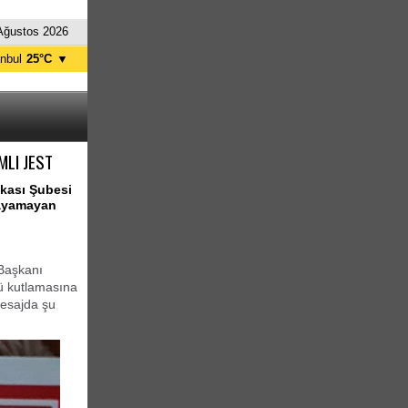
Ağustos 2026
anbul
25°C
▼
nkara
30°C
MLI JEST
akası Şubesi
layamayan
 Başkanı
ü kutlamasına
mesajda şu