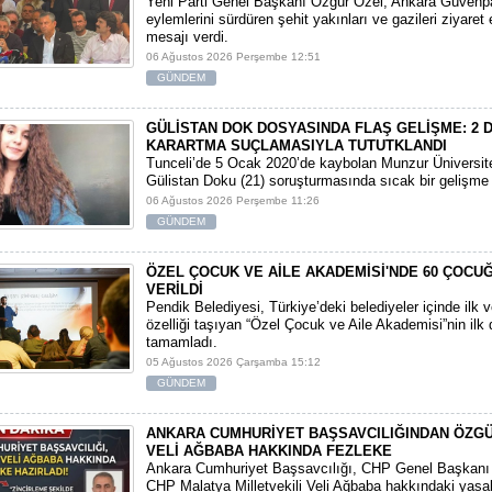
​Yeni Parti Genel Başkanı Özgür Özel, Ankara Güvenpa
eylemlerini sürdüren şehit yakınları ve gazileri ziyare
mesajı verdi.
06 Ağustos 2026 Perşembe 12:51
GÜNDEM
GÜLİSTAN DOK DOSYASINDA FLAŞ GELİŞME: 2 D
KARARTMA SUÇLAMASIYLA TUTUTKLANDI
​Tunceli’de 5 Ocak 2020’de kaybolan Munzur Üniversite
Gülistan Doku (21) soruşturmasında sıcak bir gelişme
06 Ağustos 2026 Perşembe 11:26
GÜNDEM
ÖZEL ÇOCUK VE AİLE AKADEMİSİ'NDE 60 ÇOCU
VERİLDİ
Pendik Belediyesi, Türkiye’deki belediyeler içinde ilk 
özelliği taşıyan “Özel Çocuk ve Aile Akademisi”nin ilk
tamamladı.
05 Ağustos 2026 Çarşamba 15:12
GÜNDEM
ANKARA CUMHURİYET BAŞSAVCILIĞINDAN ÖZGÜ
VELİ AĞBABA HAKKINDA FEZLEKE
​Ankara Cumhuriyet Başsavcılığı, CHP Genel Başkanı 
CHP Malatya Milletvekili Veli Ağbaba hakkındaki yasal