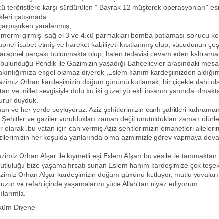
cü teröristlere karşı sürdürülen " Bayrak 12 müşterek operasyonları" e
ikleri çatışmada
arpışırken yaralanmış,
 mermi girmiş ,sağ el 3 ve 4.cü parmakları bomba patlaması sonucu ko
pnel isabet etmiş ve hareket kabiliyeti kısıtlanmış olup, vücudunun çeşit
38 şarapnel parçası bulunmakta olup, halen tedavisi devam eden kahraman
bulunduğu Pendik ile Gazimizin yaşadığı Bahçelievler arasındaki mesaf
akınlığımıza engel olamaz diyerek ,Eslem hanım kardeşimizden aldığımız
zimiz Orhan kardeşimizin doğum gününü kutlamak, bir çiçekle dahi ols
tan ve millet sevgisiyle dolu bu iki güzel yürekli insanın yanında olmakt
urur duyduk.
n ve her yerde söylüyoruz. Aziz şehitlerimizin canlı şahitleri kahrama
. Şehitler ve gaziler vuruldukları zaman değil unutuldukları zaman ölürle
 olarak ,bu vatan için can vermiş Aziz şehitlerimizin emanetleri aileleri
ilerimizin her koşulda yanlarında olma azmimizle görev yapmaya dev
miz Orhan Afşar ile kıymetli eşi Eslem Afşarı bu vesile ile tanımaktan
tluluğu bize yaşama fırsatı sunan Eslem hanım kardeşimize çok teşek
imiz Orhan Afşar kardeşimizin doğum gününü kutluyor, mutlu yuvaları
huzur ve refah içinde yaşamalarını yüce Allah'tan niyaz ediyorum.
ılarımla.
rküm Diyene