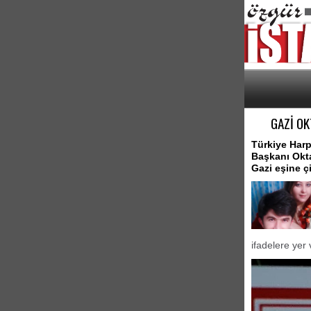
GAZİ OK
Türkiye Harp
Başkanı Okt
Gazi eşine 
ifadelere yer 