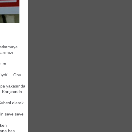
 atlatmaya
larımızı
anım
üydü... Onu
rupa yakasında
. Karşısında
Şubesi olarak
çin seve seve
rken
atana baş