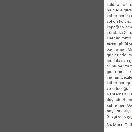
kaldıran bölü
hainlerle gird
kahramanca ç
sol ön koluna
kapağına şara
irili ufaklı 
Derneğimizin 
bizim gönül y
,kahraman Ga
günlerinde va
mutluluk ve g
Şunu her zama
gazilerimizdir
inanan Gaziler
kahraman gaz
ve edeceğiz.
Kahraman Gazi
duyduk. Bu mu
kahraman Gaz
boyu sağlık, 
Sevgi ve sayg
Ne Mutlu Tü