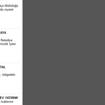
İlçe Müftülüğü
da ziyaret
KAYA
r Belediye
izlik İşleri
RTAL
ı, bölgedeki
EV YATIRIM!
kalitesini