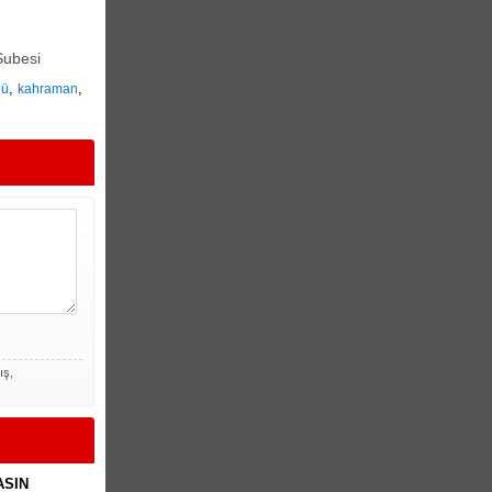
Şubesi
,
,
nü
kahraman
ış,
ASIN