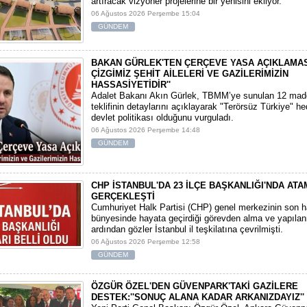
artıracak vizyoner projelerine bir yenisini ekliyor.
06 Ağustos 2026 Perşembe 15:04
GÜNDEM
BAKAN GÜRLEK'TEN ÇERÇEVE YASA AÇIKLAMASI:
ÇİZGİMİZ ŞEHİT AİLELERİ VE GAZİLERİMİZİN
HASSASİYETİDİR''
Adalet Bakanı Akın Gürlek, TBMM’ye sunulan 12 mad
teklifinin detaylarını açıklayarak "Terörsüz Türkiye" hede
devlet politikası olduğunu vurguladı.
06 Ağustos 2026 Perşembe 14:48
GÜNDEM
CHP İSTANBUL'DA 23 İLÇE BAŞKANLIĞI'NDA AT
GERÇEKLEŞTİ
​Cumhuriyet Halk Partisi (CHP) genel merkezinin son h
bünyesinde hayata geçirdiği görevden alma ve yapılan
ardından gözler İstanbul il teşkilatına çevrilmişti.
06 Ağustos 2026 Perşembe 12:58
GÜNDEM
ÖZGÜR ÖZEL'DEN GÜVENPARK'TAKİ GAZİLERE
DESTEK:''SONUÇ ALANA KADAR ARKANIZDAYIZ''