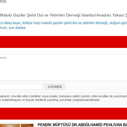
KAYA
Malulü Gaziler Şehit Dul ve Yetimleri Derneği İstanbul Anadolu Yakası 
,
,
zi oktay kaya
türkiye harp malulü gaziler şehit dul ve yetimler derneği
doğum gü
,
ncel
son dakika
akaret, rencide edici cümleler veya imalar, inançlara saldırı içeren, imla kuralları ile yazılmam
r kullanılmayan ve büyük harflerle yazılmış yorumlar onaylanmamaktadır.
PENDİK MÜFTÜSÜ DR.ABDÜLHAMİD PEHLİVAN B