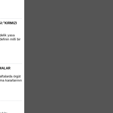
''KIRMIZI
delik yasa
finin milli bir
AMALAR
aftalarda örgüt
ma kararlarının