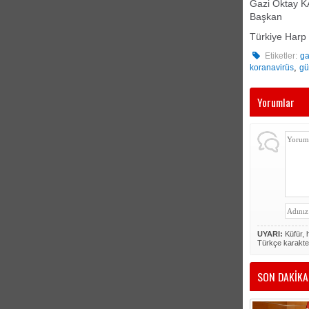
Gazi Oktay 
Başkan
Türkiye Harp 
Etiketler:
ga
,
koranavirüs
gü
Yorumlar
UYARI:
Küfür, h
Türkçe karakte
SON DAKİKA