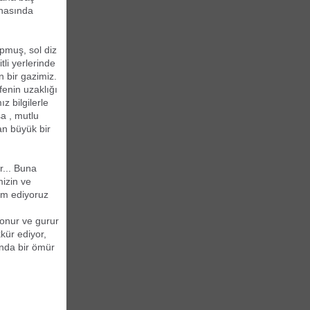
snasında
pmuş, sol diz
li yerlerinde
 bir gazimiz.
enin uzaklığı
 bilgilerle
a , mutlu
an büyük bir
n
r... Buna
mizin ve
am ediyoruz
 onur ve gurur
kür ediyor,
nda bir ömür