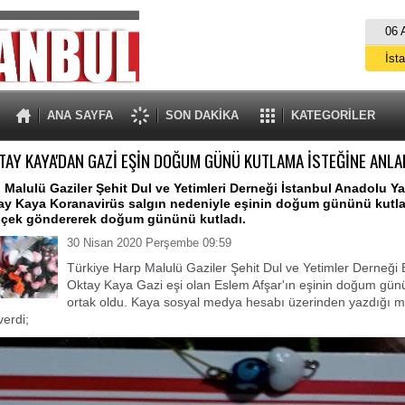
06 
İst
A
ANA SAYFA
SON DAKİKA
KATEGORİLER
TAY KAYA'DAN GAZİ EŞİN DOĞUM GÜNÜ KUTLAMA İSTEĞİNE ANLA
 Malulü Gaziler Şehit Dul ve Yetimleri Derneği İstanbul Anadolu Y
ay Kaya Koranavirüs salgın nedeniyle eşinin doğum gününü kut
çiçek göndererek doğum gününü kutladı.
30 Nisan 2020 Perşembe 09:59
Türkiye Harp Malulü Gaziler Şehit Dul ve Yetimler Derneği
Oktay Kaya Gazi eşi olan Eslem Afşar'ın eşinin doğum gün
ortak oldu. Kaya sosyal medya hesabı üzerinden yazdığı 
verdi;