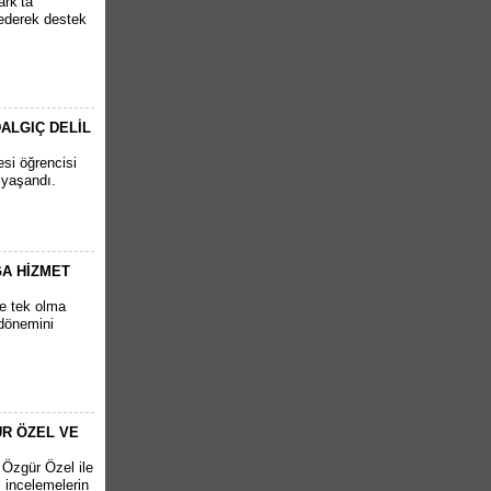
rk’ta
t ederek destek
ALGIÇ DELİL
si öğrencisi
 yaşandı.
ĞA HİZMET
ve tek olma
 dönemini
R ÖZEL VE
Özgür Özel ile
 incelemelerin