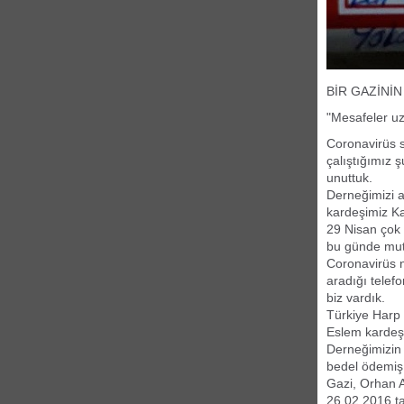
BİR GAZİNİN
"Mesafeler uz
Coronavirüs s
çalıştığımız 
unuttuk.
Derneğimizi a
kardeşimiz Ka
29 Nisan çok
bu günde mutl
Coronavirüs n
aradığı telef
biz vardık.
Türkiye Harp 
Eslem kardeşim
Derneğimizin 
bedel ödemiş 
Gazi, Orhan 
26.02.2016 tar