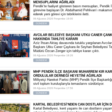
MENSUPLARINI AĞIRLADI
​Pendik’te faaliyet gösteren basın mensupları, Pendik 
görevine başlayan Dr. Abdulhamid Pehlivan’ı makamın
ederek yeni görevi için tebriklerini iletti.
06 Ağustos 2026 Perşembe 19:00
GÜNDEM
AVCILAR BELEDİYE BAŞKANI UTKU CANER ÇAN
HAKKINDA TAHLİYE KARARI
​Aziz İhsan Aktaş davasında tutuklu yargılanan Avcıla
Başkanı Utku Caner Çaykara ile Seyhan Belediyesi Tem
Müdürü Özcan Zenger için tahliye kararı çıktı.
06 Ağustos 2026 Perşembe 18:26
GÜNDEM
MHP PENDİK İLÇE BAŞKANI MUHARREM KIR KA
ORDULULAR DERNEĞİ HEYETİNİ AĞIRLADI
​Milliyetçi Hareket Partisi (MHP) Pendik İlçe Başkanlığ
sivil toplum kuruluşlarıyla temaslarını sürdürüyor.
06 Ağustos 2026 Perşembe 17:56
GÜNDEM
KARTAL BELEDİYESİ’NDEN CAN DOSTLAR İÇİN D
Kartal Belediyesi, kent yaşamı ile can dostların yaşam 