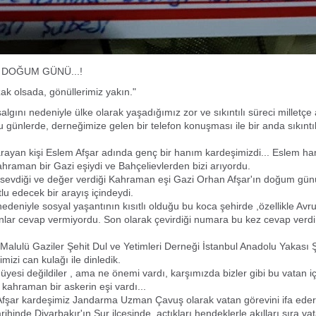
 DOĞUM GÜNÜ...!
ak olsada, gönüllerimiz yakın."
algını nedeniyle ülke olarak yaşadığımız zor ve sıkıntılı süreci milletçe
şu günlerde, derneğimize gelen bir telefon konuşması ile bir anda sıkıntı
rayan kişi Eslem Afşar adında genç bir hanım kardeşimizdi... Eslem h
hraman bir Gazi eşiydi ve Bahçelievlerden bizi arıyordu.
 sevdiği ve değer verdiği Kahraman eşi Gazi Orhan Afşar'ın doğum gün
u edecek bir arayış içindeydi.
edeniyle sosyal yaşantının kısıtlı olduğu bu koca şehirde ,özellikle Av
onlar cevap vermiyordu. Son olarak çevirdiği numara bu kez cevap verdi
Malulü Gaziler Şehit Dul ve Yetimleri Derneği İstanbul Anadolu Yakası 
izi can kulağı ile dinledik.
üyesi değildiler , ama ne önemi vardı, karşımızda bizler gibi bu vatan i
kahraman bir askerin eşi vardı...
Afşar kardeşimiz Jandarma Uzman Çavuş olarak vatan görevini ifa ede
ihinde Diyarbakır'ın Sur ilçesinde, açtıkları hendeklerle akılları sıra v