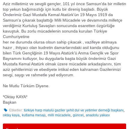
Aziz milletimiz ve sevgili gençler, 101 yıl önce Samsun'da bir milletin
top yekun bağımsızlığı için kutlu bir direniş başladı. Büyük
Önderimiz Gazi Mustafa Kemal Atatürk'ün 19 Mayıs 1919 da
Samsun'a çıkarak başlattığı Milli Mücadele ve devamında milletçe
verdiğimiz Kurtuluş Savaşları sonucunda esaretten özgürlüğe
kavuştuk. Bu zorlu mücadelenin sonunda kurulan Türkiye
Cumhuriyetine
her ne durumda olursa olsun sahip çıkacak , vazifeye atılmaya
hazır , ihtiyacı olan kudretin damarlarındaki asil kanda olduğunu
bilen Türk Gençliğinin 19 Mayıs Atatürk'ü Anma Gençlik ve Spor
Bayramını kutluyor, bu duygularla başta büyük önderimiz Gazi
Mustafa Kemal Atatürk olmak üzere mücadele arkadaşlarını, tüm
aziz şehitlerimizi ve ebediyete intikal eden kahraman Gazilerimizi
sevgi, saygı ve rahmetle yad ediyorum.
Ne Mutlu Türküm Diyene.
*Oktay KAYA*
Başkan
,
Etiketler:
türkiye harp malulü gaziler şehit dul ve yetimler derneği başkanı
,
,
,
,
oktay kaya
kutlama mesajı
milli mücadele
güncel
anadolu yakası