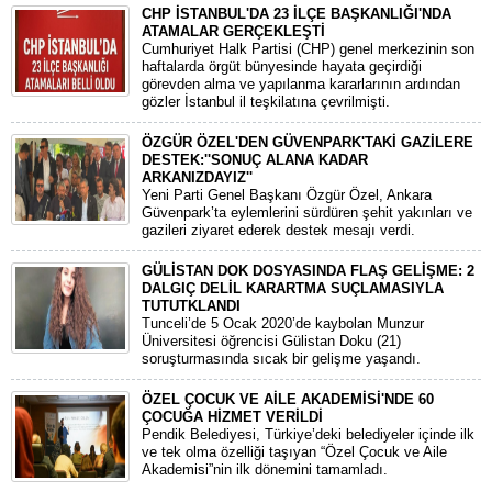
CHP İSTANBUL'DA 23 İLÇE BAŞKANLIĞI'NDA
ATAMALAR GERÇEKLEŞTİ
​Cumhuriyet Halk Partisi (CHP) genel merkezinin son
haftalarda örgüt bünyesinde hayata geçirdiği
görevden alma ve yapılanma kararlarının ardından
gözler İstanbul il teşkilatına çevrilmişti.
ÖZGÜR ÖZEL'DEN GÜVENPARK'TAKİ GAZİLERE
DESTEK:''SONUÇ ALANA KADAR
ARKANIZDAYIZ''
​Yeni Parti Genel Başkanı Özgür Özel, Ankara
Güvenpark’ta eylemlerini sürdüren şehit yakınları ve
gazileri ziyaret ederek destek mesajı verdi.
GÜLİSTAN DOK DOSYASINDA FLAŞ GELİŞME: 2
DALGIÇ DELİL KARARTMA SUÇLAMASIYLA
TUTUTKLANDI
​Tunceli’de 5 Ocak 2020’de kaybolan Munzur
Üniversitesi öğrencisi Gülistan Doku (21)
soruşturmasında sıcak bir gelişme yaşandı.
ÖZEL ÇOCUK VE AİLE AKADEMİSİ'NDE 60
ÇOCUĞA HİZMET VERİLDİ
Pendik Belediyesi, Türkiye’deki belediyeler içinde ilk
ve tek olma özelliği taşıyan “Özel Çocuk ve Aile
Akademisi”nin ilk dönemini tamamladı.