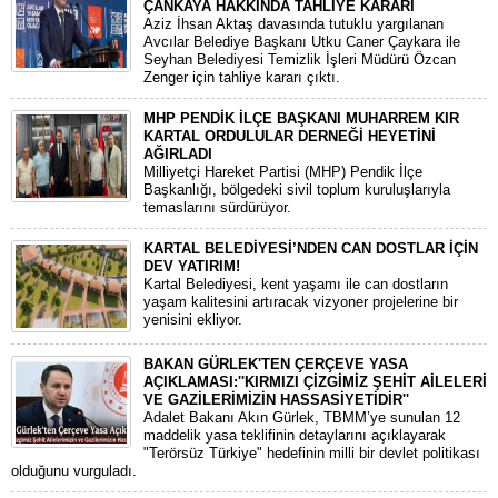
ÇANKAYA HAKKINDA TAHLİYE KARARI
​Aziz İhsan Aktaş davasında tutuklu yargılanan
Avcılar Belediye Başkanı Utku Caner Çaykara ile
Seyhan Belediyesi Temizlik İşleri Müdürü Özcan
Zenger için tahliye kararı çıktı.
MHP PENDİK İLÇE BAŞKANI MUHARREM KIR
KARTAL ORDULULAR DERNEĞİ HEYETİNİ
AĞIRLADI
​Milliyetçi Hareket Partisi (MHP) Pendik İlçe
Başkanlığı, bölgedeki sivil toplum kuruluşlarıyla
temaslarını sürdürüyor.
KARTAL BELEDİYESİ’NDEN CAN DOSTLAR İÇİN
DEV YATIRIM!
Kartal Belediyesi, kent yaşamı ile can dostların
yaşam kalitesini artıracak vizyoner projelerine bir
yenisini ekliyor.
BAKAN GÜRLEK'TEN ÇERÇEVE YASA
AÇIKLAMASI:''KIRMIZI ÇİZGİMİZ ŞEHİT AİLELERİ
VE GAZİLERİMİZİN HASSASİYETİDİR''
Adalet Bakanı Akın Gürlek, TBMM’ye sunulan 12
maddelik yasa teklifinin detaylarını açıklayarak
"Terörsüz Türkiye" hedefinin milli bir devlet politikası
olduğunu vurguladı.