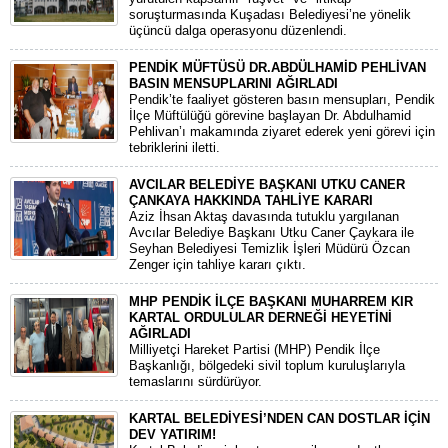
soruşturmasında Kuşadası Belediyesi’ne yönelik
üçüncü dalga operasyonu düzenlendi.
PENDİK MÜFTÜSÜ DR.ABDÜLHAMİD PEHLİVAN
BASIN MENSUPLARINI AĞIRLADI
​Pendik’te faaliyet gösteren basın mensupları, Pendik
İlçe Müftülüğü görevine başlayan Dr. Abdulhamid
Pehlivan’ı makamında ziyaret ederek yeni görevi için
tebriklerini iletti.
AVCILAR BELEDİYE BAŞKANI UTKU CANER
ÇANKAYA HAKKINDA TAHLİYE KARARI
​Aziz İhsan Aktaş davasında tutuklu yargılanan
Avcılar Belediye Başkanı Utku Caner Çaykara ile
Seyhan Belediyesi Temizlik İşleri Müdürü Özcan
Zenger için tahliye kararı çıktı.
MHP PENDİK İLÇE BAŞKANI MUHARREM KIR
KARTAL ORDULULAR DERNEĞİ HEYETİNİ
AĞIRLADI
​Milliyetçi Hareket Partisi (MHP) Pendik İlçe
Başkanlığı, bölgedeki sivil toplum kuruluşlarıyla
temaslarını sürdürüyor.
KARTAL BELEDİYESİ’NDEN CAN DOSTLAR İÇİN
DEV YATIRIM!