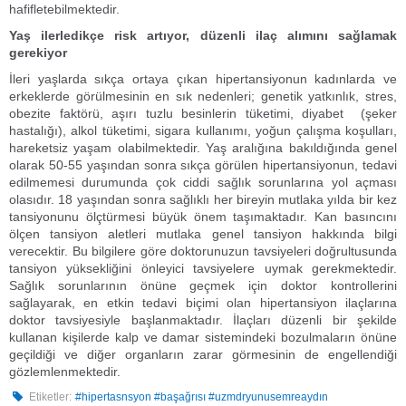
hafifletebilmektedir.
Yaş ilerledikçe risk artıyor, düzenli ilaç alımını sağlamak
gerekiyor
İleri yaşlarda sıkça ortaya çıkan hipertansiyonun kadınlarda ve
erkeklerde görülmesinin en sık nedenleri; genetik yatkınlık, stres,
obezite faktörü, aşırı tuzlu besinlerin tüketimi, diyabet (şeker
hastalığı), alkol tüketimi, sigara kullanımı, yoğun çalışma koşulları,
hareketsiz yaşam olabilmektedir. Yaş aralığına bakıldığında genel
olarak 50-55 yaşından sonra sıkça görülen hipertansiyonun, tedavi
edilmemesi durumunda çok ciddi sağlık sorunlarına yol açması
olasıdır. 18 yaşından sonra sağlıklı her bireyin mutlaka yılda bir kez
tansiyonunu ölçtürmesi büyük önem taşımaktadır. Kan basıncını
ölçen tansiyon aletleri mutlaka genel tansiyon hakkında bilgi
verecektir. Bu bilgilere göre doktorunuzun tavsiyeleri doğrultusunda
tansiyon yüksekliğini önleyici tavsiyelere uymak gerekmektedir.
Sağlık sorunlarının önüne geçmek için doktor kontrollerini
sağlayarak, en etkin tedavi biçimi olan hipertansiyon ilaçlarına
doktor tavsiyesiyle başlanmaktadır. İlaçları düzenli bir şekilde
kullanan kişilerde kalp ve damar sistemindeki bozulmaların önüne
geçildiği ve diğer organların zarar görmesinin de engellendiği
gözlemlenmektedir.
Etiketler:
#hipertasnsyon #başağrısı #uzmdryunusemreaydın