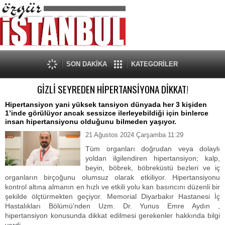
SON DAKİKA
KATEGORİLER
GİZLİ SEYREDEN HİPERTANSİYONA DİKKAT!
Hipertansiyon yani yüksek tansiyon dünyada her 3 kişiden
1’inde görülüyor ancak sessizce ilerleyebildiği için binlerce
insan hipertansiyonu olduğunu bilmeden yaşıyor.
21 Ağustos 2024 Çarşamba 11:29
Tüm organları doğrudan veya dolaylı
yoldan ilgilendiren hipertansiyon; kalp,
beyin, böbrek, böbreküstü bezleri ve iç
organların birçoğunu olumsuz olarak etkiliyor. Hipertansiyonu
kontrol altına almanın en hızlı ve etkili yolu kan basıncını düzenli bir
şekilde ölçtürmekten geçiyor. Memorial Diyarbakır Hastanesi İç
Hastalıkları Bölümü’nden Uzm. Dr. Yunus Emre Aydın ,
hipertansiyon konusunda dikkat edilmesi gerekenler hakkında bilgi