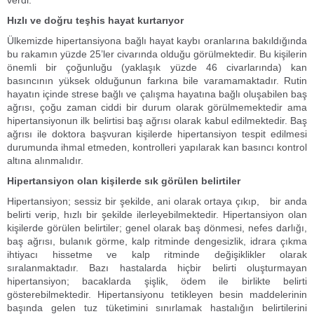
verdi.
Hızlı ve doğru teşhis hayat kurtarıyor
Ülkemizde hipertansiyona bağlı hayat kaybı oranlarına bakıldığında
bu rakamın yüzde 25’ler civarında olduğu görülmektedir. Bu kişilerin
önemli bir çoğunluğu (yaklaşık yüzde 46 civarlarında) kan
basıncının yüksek olduğunun farkına bile varamamaktadır. Rutin
hayatın içinde strese bağlı ve çalışma hayatına bağlı oluşabilen baş
ağrısı, çoğu zaman ciddi bir durum olarak görülmemektedir ama
hipertansiyonun ilk belirtisi baş ağrısı olarak kabul edilmektedir. Baş
ağrısı ile doktora başvuran kişilerde hipertansiyon tespit edilmesi
durumunda ihmal etmeden, kontrolleri yapılarak kan basıncı kontrol
altına alınmalıdır.
Hipertansiyon olan kişilerde sık görülen belirtiler
Hipertansiyon; sessiz bir şekilde, ani olarak ortaya çıkıp, bir anda
belirti verip, hızlı bir şekilde ilerleyebilmektedir. Hipertansiyon olan
kişilerde görülen belirtiler; genel olarak baş dönmesi, nefes darlığı,
baş ağrısı, bulanık görme, kalp ritminde dengesizlik, idrara çıkma
ihtiyacı hissetme ve kalp ritminde değişiklikler olarak
sıralanmaktadır. Bazı hastalarda hiçbir belirti oluşturmayan
hipertansiyon; bacaklarda şişlik, ödem ile birlikte belirti
gösterebilmektedir. Hipertansiyonu tetikleyen besin maddelerinin
başında gelen tuz tüketimini sınırlamak hastalığın belirtilerini