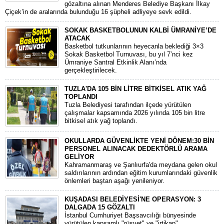
gözaltına alınan Menderes Belediye Başkanı İlkay
Çiçek’in de aralarında bulunduğu 16 şüpheli adliyeye sevk edildi.
SOKAK BASKETBOLUNUN KALBİ ÜMRANİYE’DE
ATACAK
Basketbol tutkunlarının heyecanla beklediği 3×3
Sokak Basketbol Turnuvası, bu yıl 7’nci kez
Ümraniye Santral Etkinlik Alanı’nda
gerçekleştirilecek.
TUZLA'DA 105 BİN LİTRE BİTKİSEL ATIK YAĞ
TOPLANDI
Tuzla Belediyesi tarafından ilçede yürütülen
çalışmalar kapsamında 2026 yılında 105 bin litre
bitkisel atık yağ toplandı.
OKULLARDA GÜVENLİKTE YENİ DÖNEM:30 BİN
PERSONEL ALINACAK DEDEKTÖRLÜ ARAMA
GELİYOR
​Kahramanmaraş ve Şanlıurfa'da meydana gelen okul
saldırılarının ardından eğitim kurumlarındaki güvenlik
önlemleri baştan aşağı yenileniyor.
KUŞADASI BELEDİYESİ'NE OPERASYON: 3
DALGADA 15 GÖZALTI
​İstanbul Cumhuriyet Başsavcılığı bünyesinde
yürütülen kapsamlı "rüşvet" ve "irtikap"