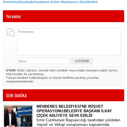
#memorialdiyarbakırhastanesi #stres #kanbasncı #tuztüketimi
Yorumlar
UYARI:
Küfür, hakaret, rencide edici cümleler veya imalar, inançlara saldırı içeren,
imla kuralları ile yazılmamış,
Türkçe karakter kullanılmayan ve büyük harflerle yazılmış yorumlar
onaylanmamaktadır.
SON DAKİKA
MENDERES BELEDİYESİ'NE RÜŞVET
OPERASYONU:BELEDİYE BAŞKANI İLKAY
ÇİÇEK ADLİYEYE SEVK EDİLDİ
​İzmir Cumhuriyet Başsavcılığı tarafından yürütülen
'rüşvet' ve 'irtikap' soruşturması kapsamında