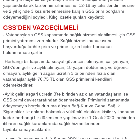
yapılandırılarak faizlerinin silinmesine, 12-18 ay taksitlendirilmesine
ve 2 yıl içinde 3 kez ertelenmesine karşın GSS prim borçlarını
ödeyemediğini söyledi. Kılıç, özetle şunları kaydetti:
GSS’DEN VAZGEÇİLMELİ
- Vatandaşların GSS kapsamında sağlık hizmeti alabilmesi için GSS
primini yatırması zorunludur. Sağlık hizmeti sunucusuna
başvurduğu tarihte prim ve prime ilişkin hiçbir borcunun
bulunmaması şarttır.
-Herhangi bir kapsamda sosyal güvencesi olmayan, çalışmayan,
SGK’den gelir ve aylık almayan, 18 yaşını doldurmuş ve öğrenci
olmayan, aylık geliri asgari ücretin 3’te birinden fazla olan
vatandaşlar aylık 76.75 TL olan GSS primlerini kendileri
ödemektedirler.
-Aylık geliri asgari ücretin 3’te birinden az olan vatandaşların ise
GSS primi devlet tarafından ödenmektedir. Primlerini zamanında
ödeyemeyip borçlu duruma düşen Bağ-Kur ve Genel Sağlık
Sigortalılar ile onların bakmakla yükümlü oldukları kişiler yıl sonuna
kadar herhangi bir düzenleme yapılmaz ise 1 Ocak 2020 tarihinden
itibaren sağlık kurumlarında sağlık hizmetlerinden
faydalanamayacaklardır.
- rimini ödeyemeyen Bağ-Kur ve GSS’lilerin sayısının yaklaşık 5