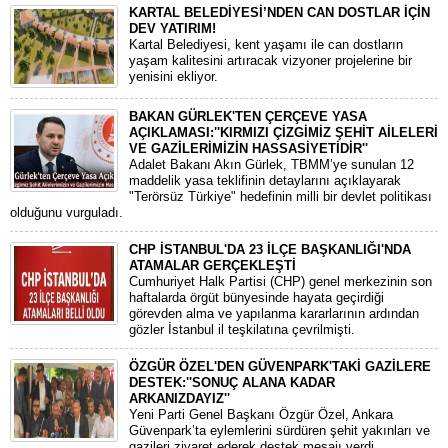
KARTAL BELEDİYESİ’NDEN CAN DOSTLAR İÇİN
DEV YATIRIM!
Kartal Belediyesi, kent yaşamı ile can dostların
yaşam kalitesini artıracak vizyoner projelerine bir
yenisini ekliyor.
BAKAN GÜRLEK'TEN ÇERÇEVE YASA
AÇIKLAMASI:''KIRMIZI ÇİZGİMİZ ŞEHİT AİLELERİ
VE GAZİLERİMİZİN HASSASİYETİDİR''
Adalet Bakanı Akın Gürlek, TBMM’ye sunulan 12
maddelik yasa teklifinin detaylarını açıklayarak
"Terörsüz Türkiye" hedefinin milli bir devlet politikası
olduğunu vurguladı.
CHP İSTANBUL'DA 23 İLÇE BAŞKANLIĞI'NDA
ATAMALAR GERÇEKLEŞTİ
​Cumhuriyet Halk Partisi (CHP) genel merkezinin son
haftalarda örgüt bünyesinde hayata geçirdiği
görevden alma ve yapılanma kararlarının ardından
gözler İstanbul il teşkilatına çevrilmişti.
ÖZGÜR ÖZEL'DEN GÜVENPARK'TAKİ GAZİLERE
DESTEK:''SONUÇ ALANA KADAR
ARKANIZDAYIZ''
​Yeni Parti Genel Başkanı Özgür Özel, Ankara
Güvenpark’ta eylemlerini sürdüren şehit yakınları ve
gazileri ziyaret ederek destek mesajı verdi.