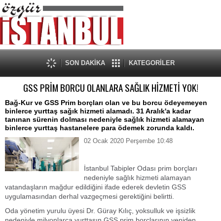
SON DAKİKA
KATEGORİLER
GSS PRİM BORCU OLANLARA SAĞLIK HİZMETİ YOK!
Bağ-Kur ve GSS Prim borçları olan ve bu borcu ödeyemeyen
binlerce yurttaş sağık hizmeti alamadı. 31 Aralık'a kadar
tanınan sürenin dolması nedeniyle sağlık hizmeti alamayan
binlerce yurttaş hastanelere para ödemek zorunda kaldı.
02 Ocak 2020 Perşembe 10:48
İstanbul Tabipler Odası prim borçları
nedeniyle sağlık hizmeti alamayan
vatandaşların mağdur edildiğini ifade ederek devletin GSS
uygulamasından derhal vazgeçmesi gerektiğini belirtti.
Oda yönetim yurulu üyesi Dr. Güray Kılıç, yoksulluk ve işsizlik
nedeniyle milyonlarca yurttaşın GSS prim borçlarının yeniden