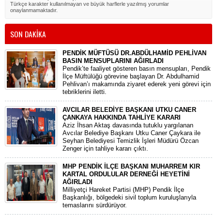
Türkçe karakter kullanılmayan ve büyük harflerle yazılmış yorumlar
onaylanmamaktadır.
SON DAKİKA
PENDİK MÜFTÜSÜ DR.ABDÜLHAMİD PEHLİVAN
BASIN MENSUPLARINI AĞIRLADI
​Pendik’te faaliyet gösteren basın mensupları, Pendik
İlçe Müftülüğü görevine başlayan Dr. Abdulhamid
Pehlivan’ı makamında ziyaret ederek yeni görevi için
tebriklerini iletti.
AVCILAR BELEDİYE BAŞKANI UTKU CANER
ÇANKAYA HAKKINDA TAHLİYE KARARI
​Aziz İhsan Aktaş davasında tutuklu yargılanan
Avcılar Belediye Başkanı Utku Caner Çaykara ile
Seyhan Belediyesi Temizlik İşleri Müdürü Özcan
Zenger için tahliye kararı çıktı.
MHP PENDİK İLÇE BAŞKANI MUHARREM KIR
KARTAL ORDULULAR DERNEĞİ HEYETİNİ
AĞIRLADI
​Milliyetçi Hareket Partisi (MHP) Pendik İlçe
Başkanlığı, bölgedeki sivil toplum kuruluşlarıyla
temaslarını sürdürüyor.