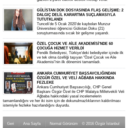
GÜLİSTAN DOK DOSYASINDA FLAŞ GELİŞME: 2
DALGIÇ DELİL KARARTMA SUÇLAMASIYLA
TUTUTKLANDI
​Tunceli’de 5 Ocak 2020’de kaybolan Munzur
Üniversitesi öğrencisi Gülistan Doku (21)
soruşturmasında sıcak bir gelişme yaşandı.
ÖZEL ÇOCUK VE AİLE AKADEMİSİ'NDE 60
ÇOCUĞA HİZMET VERİLDİ
Pendik Belediyesi, Türkiye’deki belediyeler içinde ilk
ve tek olma özelliği taşıyan “Özel Çocuk ve Aile
Akademisi”nin ilk dönemini tamamladı.
ANKARA CUMHURİYET BAŞSAVCILIĞINDAN
ÖZGÜR ÖZEL VE VELİ AĞBABA HAKKINDA
FEZLEKE
​Ankara Cumhuriyet Başsavcılığı, CHP Genel
Başkanı Özgür Özel ile CHP Malatya Milletvekili Veli
Ağbaba hakkındaki yasal incelemelerin
tamamlandığını ve her iki isim için de dokunulmazlıklarının kaldırılması
istemiyle fezleke hazırlandığını duyurdu.
Geri
Ana Sayfa
Normal Görünüm
© 2016 Özgür İstanbul