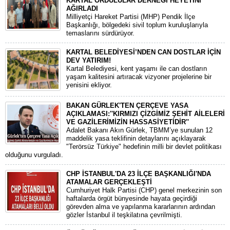
KARTAL ORDULULAR DERNEĞİ HEYETİNİ
AĞIRLADI
​Milliyetçi Hareket Partisi (MHP) Pendik İlçe
Başkanlığı, bölgedeki sivil toplum kuruluşlarıyla
temaslarını sürdürüyor.
KARTAL BELEDİYESİ’NDEN CAN DOSTLAR İÇİN
DEV YATIRIM!
Kartal Belediyesi, kent yaşamı ile can dostların
yaşam kalitesini artıracak vizyoner projelerine bir
yenisini ekliyor.
BAKAN GÜRLEK'TEN ÇERÇEVE YASA
AÇIKLAMASI:''KIRMIZI ÇİZGİMİZ ŞEHİT AİLELERİ
VE GAZİLERİMİZİN HASSASİYETİDİR''
Adalet Bakanı Akın Gürlek, TBMM’ye sunulan 12
maddelik yasa teklifinin detaylarını açıklayarak
"Terörsüz Türkiye" hedefinin milli bir devlet politikası
olduğunu vurguladı.
CHP İSTANBUL'DA 23 İLÇE BAŞKANLIĞI'NDA
ATAMALAR GERÇEKLEŞTİ
​Cumhuriyet Halk Partisi (CHP) genel merkezinin son
haftalarda örgüt bünyesinde hayata geçirdiği
görevden alma ve yapılanma kararlarının ardından
gözler İstanbul il teşkilatına çevrilmişti.