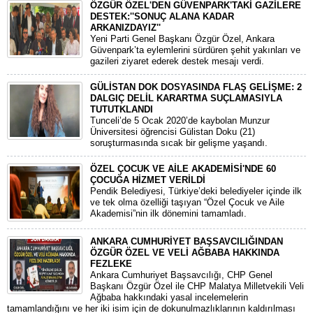
ÖZGÜR ÖZEL'DEN GÜVENPARK'TAKİ GAZİLERE
DESTEK:''SONUÇ ALANA KADAR
ARKANIZDAYIZ''
​Yeni Parti Genel Başkanı Özgür Özel, Ankara
Güvenpark’ta eylemlerini sürdüren şehit yakınları ve
gazileri ziyaret ederek destek mesajı verdi.
GÜLİSTAN DOK DOSYASINDA FLAŞ GELİŞME: 2
DALGIÇ DELİL KARARTMA SUÇLAMASIYLA
TUTUTKLANDI
​Tunceli’de 5 Ocak 2020’de kaybolan Munzur
Üniversitesi öğrencisi Gülistan Doku (21)
soruşturmasında sıcak bir gelişme yaşandı.
ÖZEL ÇOCUK VE AİLE AKADEMİSİ'NDE 60
ÇOCUĞA HİZMET VERİLDİ
Pendik Belediyesi, Türkiye’deki belediyeler içinde ilk
ve tek olma özelliği taşıyan “Özel Çocuk ve Aile
Akademisi”nin ilk dönemini tamamladı.
ANKARA CUMHURİYET BAŞSAVCILIĞINDAN
ÖZGÜR ÖZEL VE VELİ AĞBABA HAKKINDA
FEZLEKE
​Ankara Cumhuriyet Başsavcılığı, CHP Genel
Başkanı Özgür Özel ile CHP Malatya Milletvekili Veli
Ağbaba hakkındaki yasal incelemelerin
tamamlandığını ve her iki isim için de dokunulmazlıklarının kaldırılması