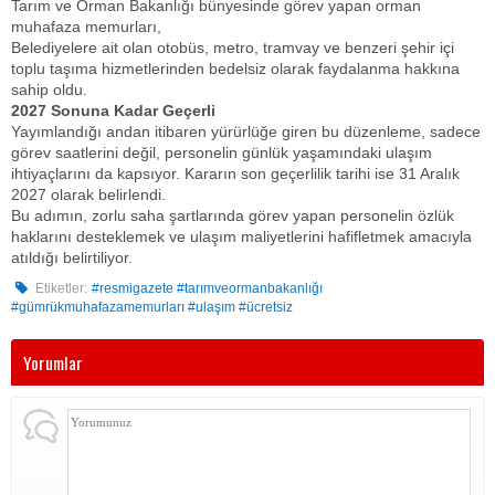
​Tarım ve Orman Bakanlığı bünyesinde görev yapan orman
muhafaza memurları,
​Belediyelere ait olan otobüs, metro, tramvay ve benzeri şehir içi
toplu taşıma hizmetlerinden bedelsiz olarak faydalanma hakkına
sahip oldu.
​2027 Sonuna Kadar Geçerli
​Yayımlandığı andan itibaren yürürlüğe giren bu düzenleme, sadece
görev saatlerini değil, personelin günlük yaşamındaki ulaşım
ihtiyaçlarını da kapsıyor. Kararın son geçerlilik tarihi ise 31 Aralık
2027 olarak belirlendi.
​Bu adımın, zorlu saha şartlarında görev yapan personelin özlük
haklarını desteklemek ve ulaşım maliyetlerini hafifletmek amacıyla
atıldığı belirtiliyor.
Etiketler:
#resmigazete #tarımveormanbakanlığı
#gümrükmuhafazamemurları #ulaşım #ücretsiz
Yorumlar