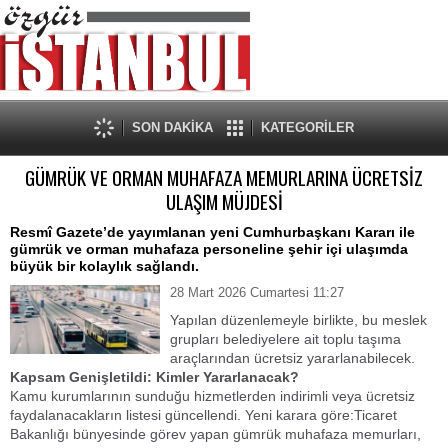
SON DAKİKA
KATEGORİLER
GÜMRÜK VE ORMAN MUHAFAZA MEMURLARINA ÜCRETSİZ
ULAŞIM MÜJDESİ
​Resmî Gazete’de yayımlanan yeni Cumhurbaşkanı Kararı ile
gümrük ve orman muhafaza personeline şehir içi ulaşımda
büyük bir kolaylık sağlandı.
28 Mart 2026 Cumartesi 11:27
Yapılan düzenlemeyle birlikte, bu meslek
grupları belediyelere ait toplu taşıma
araçlarından ücretsiz yararlanabilecek.
​Kapsam Genişletildi: Kimler Yararlanacak?
​Kamu kurumlarının sunduğu hizmetlerden indirimli veya ücretsiz
faydalanacakların listesi güncellendi. Yeni karara göre:​Ticaret
Bakanlığı bünyesinde görev yapan gümrük muhafaza memurları,