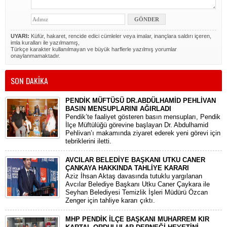
UYARI:
Küfür, hakaret, rencide edici cümleler veya imalar, inançlara saldırı içeren,
imla kuralları ile yazılmamış,
Türkçe karakter kullanılmayan ve büyük harflerle yazılmış yorumlar
onaylanmamaktadır.
SON DAKİKA
PENDİK MÜFTÜSÜ DR.ABDÜLHAMİD PEHLİVAN
BASIN MENSUPLARINI AĞIRLADI
​Pendik’te faaliyet gösteren basın mensupları, Pendik
İlçe Müftülüğü görevine başlayan Dr. Abdulhamid
Pehlivan’ı makamında ziyaret ederek yeni görevi için
tebriklerini iletti.
AVCILAR BELEDİYE BAŞKANI UTKU CANER
ÇANKAYA HAKKINDA TAHLİYE KARARI
​Aziz İhsan Aktaş davasında tutuklu yargılanan
Avcılar Belediye Başkanı Utku Caner Çaykara ile
Seyhan Belediyesi Temizlik İşleri Müdürü Özcan
Zenger için tahliye kararı çıktı.
MHP PENDİK İLÇE BAŞKANI MUHARREM KIR