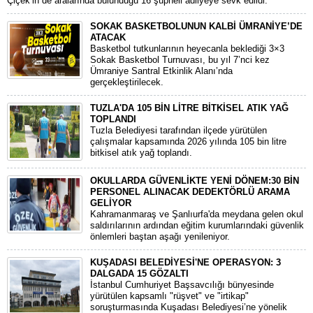
Çiçek’in de aralarında bulunduğu 16 şüpheli adliyeye sevk edildi.
SOKAK BASKETBOLUNUN KALBİ ÜMRANİYE’DE
ATACAK
Basketbol tutkunlarının heyecanla beklediği 3×3
Sokak Basketbol Turnuvası, bu yıl 7’nci kez
Ümraniye Santral Etkinlik Alanı’nda
gerçekleştirilecek.
TUZLA'DA 105 BİN LİTRE BİTKİSEL ATIK YAĞ
TOPLANDI
Tuzla Belediyesi tarafından ilçede yürütülen
çalışmalar kapsamında 2026 yılında 105 bin litre
bitkisel atık yağ toplandı.
OKULLARDA GÜVENLİKTE YENİ DÖNEM:30 BİN
PERSONEL ALINACAK DEDEKTÖRLÜ ARAMA
GELİYOR
​Kahramanmaraş ve Şanlıurfa'da meydana gelen okul
saldırılarının ardından eğitim kurumlarındaki güvenlik
önlemleri baştan aşağı yenileniyor.
KUŞADASI BELEDİYESİ'NE OPERASYON: 3
DALGADA 15 GÖZALTI
​İstanbul Cumhuriyet Başsavcılığı bünyesinde
yürütülen kapsamlı "rüşvet" ve "irtikap"
soruşturmasında Kuşadası Belediyesi’ne yönelik