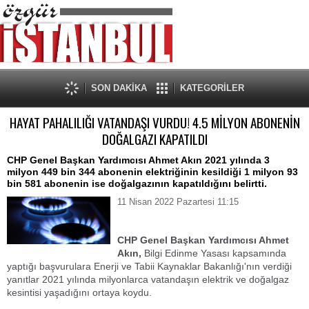
SON DAKİKA
KATEGORİLER
HAYAT PAHALILIĞI VATANDAŞI VURDU! 4.5 MİLYON ABONENİN
DOĞALGAZI KAPATILDI
CHP Genel Başkan Yardımcısı Ahmet Akın 2021 yılında 3
milyon 449 bin 344 abonenin elektriğinin kesildiği 1 milyon 93
bin 581 abonenin ise doğalgazının kapatıldığını belirtti.
11 Nisan 2022 Pazartesi 11:15
CHP Genel Başkan Yardımcısı Ahmet
Akın,
Bilgi Edinme Yasası kapsamında
yaptığı başvurulara Enerji ve Tabii Kaynaklar Bakanlığı'nın verdiği
yanıtlar 2021 yılında milyonlarca vatandaşın elektrik ve doğalgaz
kesintisi yaşadığını ortaya koydu.