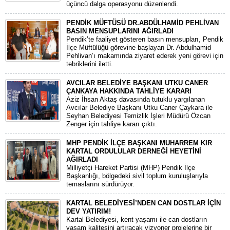
üçüncü dalga operasyonu düzenlendi.
PENDİK MÜFTÜSÜ DR.ABDÜLHAMİD PEHLİVAN
BASIN MENSUPLARINI AĞIRLADI
​Pendik’te faaliyet gösteren basın mensupları, Pendik
İlçe Müftülüğü görevine başlayan Dr. Abdulhamid
Pehlivan’ı makamında ziyaret ederek yeni görevi için
tebriklerini iletti.
AVCILAR BELEDİYE BAŞKANI UTKU CANER
ÇANKAYA HAKKINDA TAHLİYE KARARI
​Aziz İhsan Aktaş davasında tutuklu yargılanan
Avcılar Belediye Başkanı Utku Caner Çaykara ile
Seyhan Belediyesi Temizlik İşleri Müdürü Özcan
Zenger için tahliye kararı çıktı.
MHP PENDİK İLÇE BAŞKANI MUHARREM KIR
KARTAL ORDULULAR DERNEĞİ HEYETİNİ
AĞIRLADI
​Milliyetçi Hareket Partisi (MHP) Pendik İlçe
Başkanlığı, bölgedeki sivil toplum kuruluşlarıyla
temaslarını sürdürüyor.
KARTAL BELEDİYESİ’NDEN CAN DOSTLAR İÇİN
DEV YATIRIM!
Kartal Belediyesi, kent yaşamı ile can dostların
yaşam kalitesini artıracak vizyoner projelerine bir