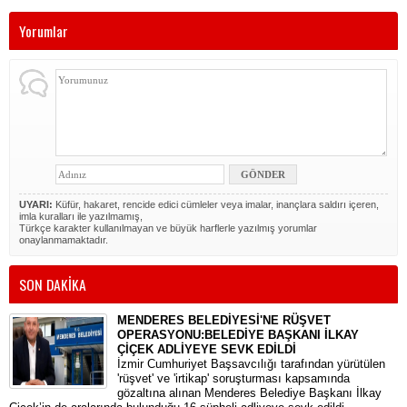
Yorumlar
UYARI:
Küfür, hakaret, rencide edici cümleler veya imalar, inançlara saldırı içeren,
imla kuralları ile yazılmamış,
Türkçe karakter kullanılmayan ve büyük harflerle yazılmış yorumlar
onaylanmamaktadır.
SON DAKİKA
MENDERES BELEDİYESİ'NE RÜŞVET
OPERASYONU:BELEDİYE BAŞKANI İLKAY
ÇİÇEK ADLİYEYE SEVK EDİLDİ
​İzmir Cumhuriyet Başsavcılığı tarafından yürütülen
'rüşvet' ve 'irtikap' soruşturması kapsamında
gözaltına alınan Menderes Belediye Başkanı İlkay