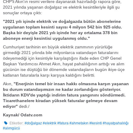
CHP'li Akın'ın resmi verilere dayanarak hazırladığı rapora göre,
2021 yılında yaşanan doğalgaz ve elektrik kesintileriyle ilgili şu
sonuçlar ortaya çıktı:
"2021 yılı içinde elektrik ve doğalgazda bütün abonelerine
uygulanan toplam kesinti sayısı 4 milyon 542 bin 925 oldu.
Başka bir deyişle 2021 yılı içinde her ay ortalama 378 bin
aboneye enerji kesintisi uygulanmış oldu."
Cumhuriyet tarihinin en büyük elektrik zammının yürürlüğe
girmediği 2021 yılında bile milyonlarca vatandaşın faturalarını
ödeyemediği için kesintiyle karşılaştığını ifade eden CHP Genel
Başkan Yardımcısı Ahmet Akın, hayat pahalılığının arttığı ve alım
gücünün ise düştüğü bir dönemde vatandaşların bugün ikiye-üçe
katlanan faturalarla karşı karşıya kaldığını belirtti.
Akın,
"Enerjinin temel bir insan hakkı olmasına karşın yaşanan
bu durum vatandaşımızın ne kadar zorlandığını gösteriyor.
İktidarın KDV'de yaptığı indirim fatura yangınını söndürmedi.
Ticarethanelere kiradan yüksek faturalar gelmeye devam
ediyor"
dedi./
Kaynak/ Odatv.com
Etiketler:
#doğalgaz #elektrik #fatura #ahmetakın #kesinti #hayatpahalılığı
#alımgücü