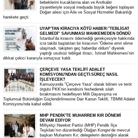
bebeklerini kucaklarına alan ve Anıtkabir
ziyaretleriyle sosyal medyada büyük beğeni toplayan
Doğan ailesi için Aile ve Sosyal Hizmetler Bakanlığı
harekete geçti.
UYAP'TAN KİRACIYA KÖTÜ HABER:''TEBLİGAT
GELMEDİ'' SAVUNMASI MAHKEMEDEN DÖNDÜ
​İstanbul’da kirasını ödemediği gerekçesiyle hakkında
icra takibi başlatılan bir kiracının “Ödeme emri elime
ulaşmadı, takipten geç haberdar oldum” diyerek
yaptığı usulsüz tebligat itirazı, İstinaf Mahkemesi’nin
dikkat çekici kararıyla sonuçsuz kaldı.
ÇERÇEVE YASA TEKLİFİ ADALET
KOMİSYONU'NDAN GEÇTİ:SÜREÇ NASIL
İŞLEYECEK?
​Kamuoyunda "Çerçeve Yasa" olarak bilinen ve terör
örgütü PKK'nin kendisini feshederek silah
bırakmasını hedefleyen Milli Dayanışma ve
Toplumsal Bütünlüğün Güçlendirilmesine Dair Kanun Teklifi, TBMM Adalet
Komisyonu'nda kabul edildi.
MHP PENDİK'TE MUHARREM KIR DÖNEMİ
DEVAM EDİYOR
​Milliyetçi Hareket Partisi (MHP) Pendik İlçe
Teşkilatı’nın düzenlediği Olağan Kongre’de mevcut
başkan Muharrem Kır, delegelerin desteğini alarak