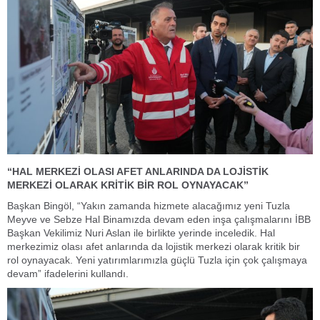
“HAL MERKEZİ OLASI AFET ANLARINDA DA LOJİSTİK
MERKEZİ OLARAK KRİTİK BİR ROL OYNAYACAK”
Başkan Bingöl, “Yakın zamanda hizmete alacağımız yeni Tuzla
Meyve ve Sebze Hal Binamızda devam eden inşa çalışmalarını İBB
Başkan Vekilimiz Nuri Aslan ile birlikte yerinde inceledik. Hal
merkezimiz olası afet anlarında da lojistik merkezi olarak kritik bir
rol oynayacak. Yeni yatırımlarımızla güçlü Tuzla için çok çalışmaya
devam” ifadelerini kullandı.