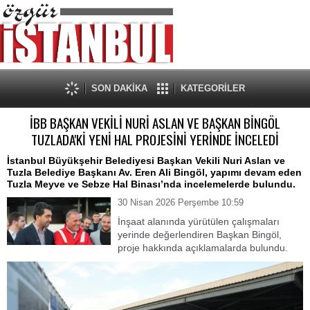
SON DAKİKA
KATEGORİLER
İBB BAŞKAN VEKİLİ NURİ ASLAN VE BAŞKAN BİNGÖL
TUZLADA'Kİ YENİ HAL PROJESİNİ YERİNDE İNCELEDİ
İstanbul Büyükşehir Belediyesi Başkan Vekili Nuri Aslan ve
Tuzla Belediye Başkanı Av. Eren Ali Bingöl, yapımı devam eden
Tuzla Meyve ve Sebze Hal Binası’nda incelemelerde bulundu.
30 Nisan 2026 Perşembe 10:59
İnşaat alanında yürütülen çalışmaları
yerinde değerlendiren Başkan Bingöl,
proje hakkında açıklamalarda bulundu.