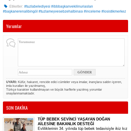
Etiketler:
#tuzlabelediyesi #ibbbaşkanvekilinuriaslan
#başkanerenalibingöl #tuzlameyvesebzehalbinası #inceleme #losistikmerkez
Yorumlar
UYARI:
Küfür, hakaret, rencide edici cümleler veya imalar, inançlara saldırı içeren,
imla kuralları ile yazılmamış,
Türkçe karakter kullanılmayan ve büyük harflerle yazılmış yorumlar
onaylanmamaktadır.
SON DAKİKA
TÜP BEBEK SEVİNCİ YAŞAYAN DOĞAN
AİLESİNE BAKANLIK DESTEĞİ
​Evliliklerinin 34. yılında tüp bebek tedavisiyle ikiz kız