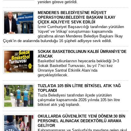
yeniden göreve getirildi.
MENDERES BELEDİYESİ'NE RÜŞVET
OPERASYONU:BELEDİYE BAŞKANI İLKAY
ÇİÇEK ADLİYEYE SEVK EDİLDİ
​İzmir Cumhuriyet Başsavcılığı tarafından yürütülen
'rüşvet' ve 'irtikap' soruşturması kapsamında
gözaltına alınan Menderes Belediye Başkanı İlkay
Çiçek’in de aralarında bulunduğu 16 şüpheli adliyeye sevk edildi.
SOKAK BASKETBOLUNUN KALBİ ÜMRANİYE’DE
ATACAK
Basketbol tutkunlarının heyecanla beklediği 3×3
Sokak Basketbol Turnuvası, bu yıl 7’nci kez
Ümraniye Santral Etkinlik Alanı’nda
gerçekleştirilecek.
TUZLA'DA 105 BİN LİTRE BİTKİSEL ATIK YAĞ
TOPLANDI
Tuzla Belediyesi tarafından ilçede yürütülen
çalışmalar kapsamında 2026 yılında 105 bin litre
bitkisel atık yağ toplandı.
OKULLARDA GÜVENLİKTE YENİ DÖNEM:30 BİN
PERSONEL ALINACAK DEDEKTÖRLÜ ARAMA
GELİYOR
​Kahramanmaraş ve Şanlıurfa'da meydana gelen okul