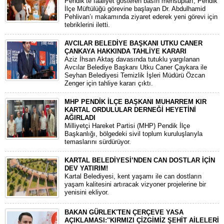
​Pendik’te faaliyet gösteren basın mensupları, Pendik
İlçe Müftülüğü görevine başlayan Dr. Abdulhamid
Pehlivan’ı makamında ziyaret ederek yeni görevi için
tebriklerini iletti.
AVCILAR BELEDİYE BAŞKANI UTKU CANER
ÇANKAYA HAKKINDA TAHLİYE KARARI
​Aziz İhsan Aktaş davasında tutuklu yargılanan
Avcılar Belediye Başkanı Utku Caner Çaykara ile
Seyhan Belediyesi Temizlik İşleri Müdürü Özcan
Zenger için tahliye kararı çıktı.
MHP PENDİK İLÇE BAŞKANI MUHARREM KIR
KARTAL ORDULULAR DERNEĞİ HEYETİNİ
AĞIRLADI
​Milliyetçi Hareket Partisi (MHP) Pendik İlçe
Başkanlığı, bölgedeki sivil toplum kuruluşlarıyla
temaslarını sürdürüyor.
KARTAL BELEDİYESİ’NDEN CAN DOSTLAR İÇİN
DEV YATIRIM!
Kartal Belediyesi, kent yaşamı ile can dostların
yaşam kalitesini artıracak vizyoner projelerine bir
yenisini ekliyor.
BAKAN GÜRLEK'TEN ÇERÇEVE YASA
AÇIKLAMASI:''KIRMIZI ÇİZGİMİZ ŞEHİT AİLELERİ