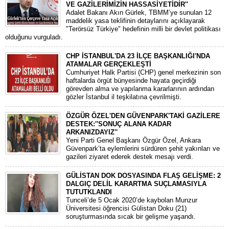
VE GAZİLERİMİZİN HASSASİYETİDİR''
Adalet Bakanı Akın Gürlek, TBMM’ye sunulan 12
maddelik yasa teklifinin detaylarını açıklayarak
"Terörsüz Türkiye" hedefinin milli bir devlet politikası
olduğunu vurguladı.
CHP İSTANBUL'DA 23 İLÇE BAŞKANLIĞI'NDA
ATAMALAR GERÇEKLEŞTİ
​Cumhuriyet Halk Partisi (CHP) genel merkezinin son
haftalarda örgüt bünyesinde hayata geçirdiği
görevden alma ve yapılanma kararlarının ardından
gözler İstanbul il teşkilatına çevrilmişti.
ÖZGÜR ÖZEL'DEN GÜVENPARK'TAKİ GAZİLERE
DESTEK:''SONUÇ ALANA KADAR
ARKANIZDAYIZ''
​Yeni Parti Genel Başkanı Özgür Özel, Ankara
Güvenpark’ta eylemlerini sürdüren şehit yakınları ve
gazileri ziyaret ederek destek mesajı verdi.
GÜLİSTAN DOK DOSYASINDA FLAŞ GELİŞME: 2
DALGIÇ DELİL KARARTMA SUÇLAMASIYLA
TUTUTKLANDI
​Tunceli’de 5 Ocak 2020’de kaybolan Munzur
Üniversitesi öğrencisi Gülistan Doku (21)
soruşturmasında sıcak bir gelişme yaşandı.