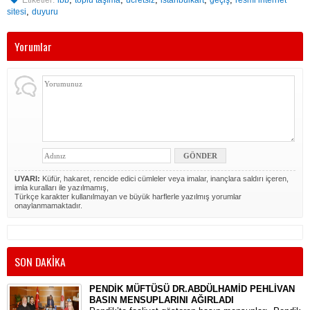
Etiketler:
ibb
toplu taşıma
ücretsiz
istanbulkart
geçiş
resmi internet
,
sitesi
duyuru
Yorumlar
UYARI:
Küfür, hakaret, rencide edici cümleler veya imalar, inançlara saldırı içeren,
imla kuralları ile yazılmamış,
Türkçe karakter kullanılmayan ve büyük harflerle yazılmış yorumlar
onaylanmamaktadır.
SON DAKİKA
PENDİK MÜFTÜSÜ DR.ABDÜLHAMİD PEHLİVAN
BASIN MENSUPLARINI AĞIRLADI