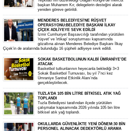
Teşkilatı’nın düzenlediği Olağan Kongre’de mevcut
başkan Muharrem Kır, delegelerin desteğini alarak
yeniden göreve getirildi.
MENDERES BELEDİYESİ'NE RÜŞVET
OPERASYONU:BELEDİYE BAŞKANI İLKAY
ÇİÇEK ADLİYEYE SEVK EDİLDİ
​İzmir Cumhuriyet Başsavcılığı tarafından yürütülen
'rüşvet' ve 'irtikap' soruşturması kapsamında
gözaltına alınan Menderes Belediye Başkanı İlkay
Çiçek’in de aralarında bulunduğu 16 şüpheli adliyeye sevk edildi.
SOKAK BASKETBOLUNUN KALBİ ÜMRANİYE’DE
ATACAK
Basketbol tutkunlarının heyecanla beklediği 3×3
Sokak Basketbol Turnuvası, bu yıl 7’nci kez
Ümraniye Santral Etkinlik Alanı’nda
gerçekleştirilecek.
TUZLA'DA 105 BİN LİTRE BİTKİSEL ATIK YAĞ
TOPLANDI
Tuzla Belediyesi tarafından ilçede yürütülen
çalışmalar kapsamında 2026 yılında 105 bin litre
bitkisel atık yağ toplandı.
OKULLARDA GÜVENLİKTE YENİ DÖNEM:30 BİN
PERSONEL ALINACAK DEDEKTÖRLÜ ARAMA