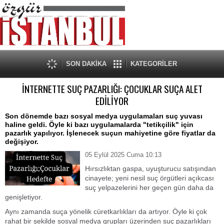
SON DAKİKA
KATEGORİLER
İNTERNETTE SUÇ PAZARLIĞI: ÇOCUKLAR SUÇA ALET
EDİLİYOR
Son dönemde bazı sosyal medya uygulamaları suç yuvası
haline geldi. Öyle ki bazı uygulamalarda "tetikçilik" için
pazarlık yapılıyor. İşlenecek suçun mahiyetine göre fiyatlar da
değişiyor.
05 Eylül 2025 Cuma 10:13
Hırsızlıktan gaspa, uyuşturucu satışından
cinayete; yeni nesil suç örgütleri açıkcası
suç yelpazelerini her geçen gün daha da
genişletiyor.
Aynı zamanda suça yönelik cüretkarlıkları da artıyor. Öyle ki çok
rahat bir şekilde sosyal medya grupları üzerinden suç pazarlıkları