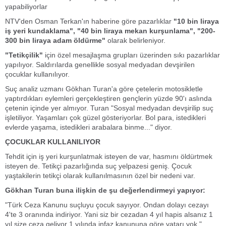
yapabiliyorlar
NTV'den Osman Terkan'ın haberine göre pazarlıklar
"10 bin liraya
iş yeri kundaklama", "40 bin liraya mekan kurşunlama", "200-
300 bin liraya adam öldürme"
olarak belirleniyor.
"Tetikçilik"
için özel mesajlaşma grupları üzerinden sıkı pazarlıklar
yapılıyor. Saldırılarda genellikle sosyal medyadan devşirilen
çocuklar kullanılıyor.
Suç analiz uzmanı Gökhan Turan'a göre çetelerin motosikletle
yaptırdıkları eylemleri gerçekleştiren gençlerin yüzde 90'ı aslında
çetenin içinde yer almıyor. Turan "Sosyal medyadan devşirilip suç
işletiliyor. Yaşamları çok güzel gösteriyorlar. Bol para, istedikleri
evlerde yaşama, istedikleri arabalara binme..." diyor.
ÇOCUKLAR KULLANILIYOR
Tehdit için iş yeri kurşunlatmak isteyen de var, hasmını öldürtmek
isteyen de. Tetikçi pazarlığında suç yelpazesi geniş. Çocuk
yaştakilerin tetikçi olarak kullanılmasının özel bir nedeni var.
Gökhan Turan buna ilişkin de şu değerlendirmeyi yapıyor:
"Türk Ceza Kanunu suçluyu çocuk sayıyor. Ondan dolayı cezayı
4'te 3 oranında indiriyor. Yani siz bir cezadan 4 yıl hapis alsanız 1
yıl size ceza geliyor 1 yılında infaz kanununa göre yatarı yok."