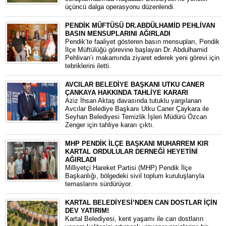
üçüncü dalga operasyonu düzenlendi.
PENDİK MÜFTÜSÜ DR.ABDÜLHAMİD PEHLİVAN
BASIN MENSUPLARINI AĞIRLADI
​Pendik’te faaliyet gösteren basın mensupları, Pendik
İlçe Müftülüğü görevine başlayan Dr. Abdulhamid
Pehlivan’ı makamında ziyaret ederek yeni görevi için
tebriklerini iletti.
AVCILAR BELEDİYE BAŞKANI UTKU CANER
ÇANKAYA HAKKINDA TAHLİYE KARARI
​Aziz İhsan Aktaş davasında tutuklu yargılanan
Avcılar Belediye Başkanı Utku Caner Çaykara ile
Seyhan Belediyesi Temizlik İşleri Müdürü Özcan
Zenger için tahliye kararı çıktı.
MHP PENDİK İLÇE BAŞKANI MUHARREM KIR
KARTAL ORDULULAR DERNEĞİ HEYETİNİ
AĞIRLADI
​Milliyetçi Hareket Partisi (MHP) Pendik İlçe
Başkanlığı, bölgedeki sivil toplum kuruluşlarıyla
temaslarını sürdürüyor.
KARTAL BELEDİYESİ’NDEN CAN DOSTLAR İÇİN
DEV YATIRIM!
Kartal Belediyesi, kent yaşamı ile can dostların