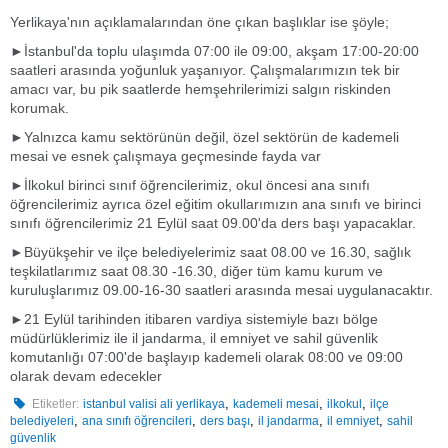
Yerlikaya'nın açıklamalarından öne çıkan başlıklar ise şöyle;
►İstanbul'da toplu ulaşımda 07:00 ile 09:00, akşam 17:00-20:00
saatleri arasında yoğunluk yaşanıyor. Çalışmalarımızın tek bir
amacı var, bu pik saatlerde hemşehrilerimizi salgın riskinden
korumak.
►Yalnızca kamu sektörünün değil, özel sektörün de kademeli
mesai ve esnek çalışmaya geçmesinde fayda var
►İlkokul birinci sınıf öğrencilerimiz, okul öncesi ana sınıfı
öğrencilerimiz ayrıca özel eğitim okullarımızın ana sınıfı ve birinci
sınıfı öğrencilerimiz 21 Eylül saat 09.00'da ders başı yapacaklar.
►Büyükşehir ve ilçe belediyelerimiz saat 08.00 ve 16.30, sağlık
teşkilatlarımız saat 08.30 -16.30, diğer tüm kamu kurum ve
kuruluşlarımız 09.00-16-30 saatleri arasında mesai uygulanacaktır.
►21 Eylül tarihinden itibaren vardiya sistemiyle bazı bölge
müdürlüklerimiz ile il jandarma, il emniyet ve sahil güvenlik
komutanlığı 07:00'de başlayıp kademeli olarak 08:00 ve 09:00
olarak devam edecekler
,
,
,
Etiketler:
istanbul valisi ali yerlikaya
kademeli mesai
ilkokul
ilçe
,
,
,
,
,
belediyeleri
ana sınıfı öğrencileri
ders başı
il jandarma
il emniyet
sahil
güvenlik