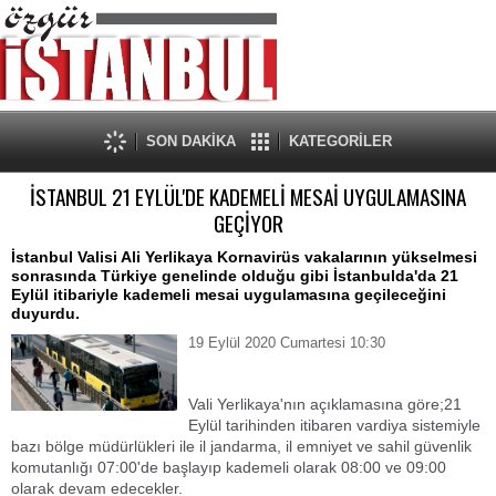
SON DAKİKA
KATEGORİLER
İSTANBUL 21 EYLÜL'DE KADEMELİ MESAİ UYGULAMASINA
GEÇİYOR
İstanbul Valisi Ali Yerlikaya Kornavirüs vakalarının yükselmesi
sonrasında Türkiye genelinde olduğu gibi İstanbulda'da 21
Eylül itibariyle kademeli mesai uygulamasına geçileceğini
duyurdu.
19 Eylül 2020 Cumartesi 10:30
Vali Yerlikaya'nın açıklamasına göre;21
Eylül tarihinden itibaren vardiya sistemiyle
bazı bölge müdürlükleri ile il jandarma, il emniyet ve sahil güvenlik
komutanlığı 07:00'de başlayıp kademeli olarak 08:00 ve 09:00
olarak devam edecekler.