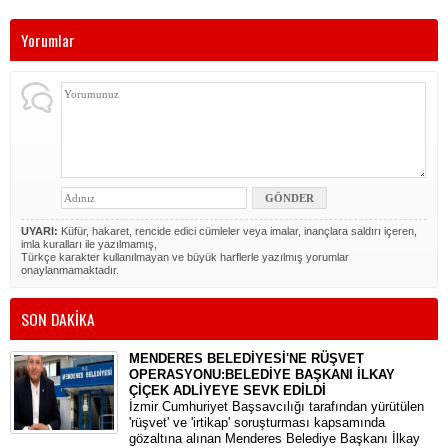
Yorumlar
UYARI:
Küfür, hakaret, rencide edici cümleler veya imalar, inançlara saldırı içeren,
imla kuralları ile yazılmamış,
Türkçe karakter kullanılmayan ve büyük harflerle yazılmış yorumlar
onaylanmamaktadır.
SON DAKİKA
MENDERES BELEDİYESİ'NE RÜŞVET
OPERASYONU:BELEDİYE BAŞKANI İLKAY
ÇİÇEK ADLİYEYE SEVK EDİLDİ
​İzmir Cumhuriyet Başsavcılığı tarafından yürütülen
'rüşvet' ve 'irtikap' soruşturması kapsamında
gözaltına alınan Menderes Belediye Başkanı İlkay