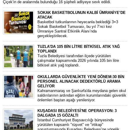
Çiçek’in de aralarında bulunduğu 16 şüpheli adliyeye sevk edildi.
SOKAK BASKETBOLUNUN KALBİ ÜMRANİYE’DE
ATACAK
Basketbol tutkunlarının heyecanla beklediği 3×3
Sokak Basketbol Turnuvası, bu yıl 7’nci kez
Ümraniye Santral Etkinlik Alanı’nda
gerçekleştirilecek.
TUZLA'DA 105 BİN LİTRE BİTKİSEL ATIK YAĞ
TOPLANDI
Tuzla Belediyesi tarafından ilçede yürütülen
çalışmalar kapsamında 2026 yılında 105 bin litre
bitkisel atık yağ toplandı.
OKULLARDA GÜVENLİKTE YENİ DÖNEM:30 BİN
PERSONEL ALINACAK DEDEKTÖRLÜ ARAMA
GELİYOR
​Kahramanmaraş ve Şanlıurfa'da meydana gelen okul
saldırılarının ardından eğitim kurumlarındaki güvenlik
önlemleri baştan aşağı yenileniyor.
KUŞADASI BELEDİYESİ'NE OPERASYON: 3
DALGADA 15 GÖZALTI
​İstanbul Cumhuriyet Başsavcılığı bünyesinde
yürütülen kapsamlı "rüşvet" ve "irtikap"
soruşturmasında Kuşadası Belediyesi’ne yönelik