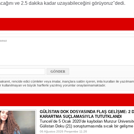
cağını ve 2.5 dakika kadar uzayabileceğini görüyoruz''dedi.
akaret, rencide edici cümleler veya imalar, inançlara saldırı içeren, imla kuralları ile yazılmam
r kullanılmayan ve büyük harflerle yazılmış yorumlar onaylanmamaktadır.
GÜLİSTAN DOK DOSYASINDA FLAŞ GELİŞME: 2 D
KARARTMA SUÇLAMASIYLA TUTUTKLANDI
​Tunceli’de 5 Ocak 2020’de kaybolan Munzur Üniversite
Gülistan Doku (21) soruşturmasında sıcak bir gelişme
06 Ağustos 2026 Perşembe 11:26