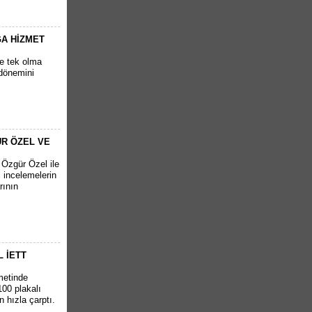
ĞA HİZMET
ve tek olma
 dönemini
R ÖZEL VE
Özgür Özel ile
 incelemelerin
rının
 İETT
metinde
00 plakalı
 hızla çarptı.