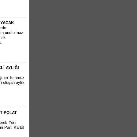
OYACAK
erde
'ın unutulmaz
nlik
k.
İ AYLIĞI
ığının Temmuz
n oluşan aylık
RT POLAT
derek Yeni
i Parti Kartal