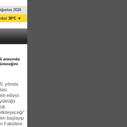
Ağustos 2026
anbul
30°C
▼
nkara
30°C
lı arasında
süreceğini
0. yılında
lası
am ediyor.
üyüklüğü
yük
etkileyeceği”
en başlayıp
en Fakültesi