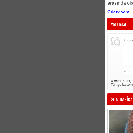
arasında ola
Odatv.com
Yorumlar
UYARI:
Küfür, h
Türkçe karakte
SON DAKİKA