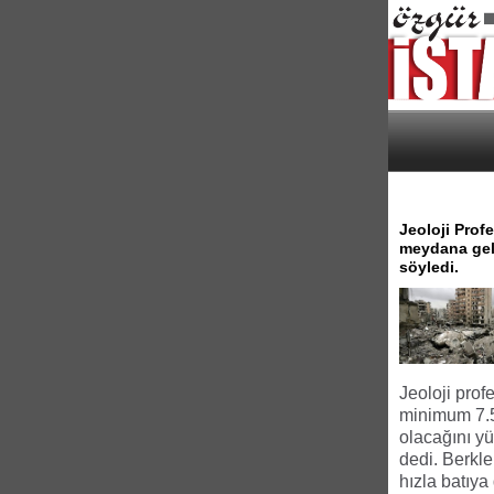
Jeoloji Prof
meydana gele
söyledi.
Jeoloji pro
minimum 7.5
olacağını yü
dedi. Berk
hızla batıya