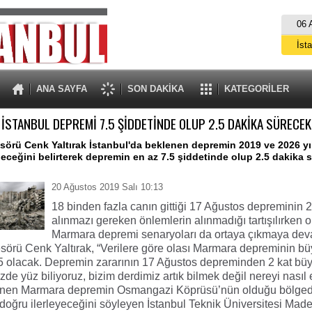
06 
İst
A
ANA SAYFA
SON DAKİKA
KATEGORİLER
İSTANBUL DEPREMİ 7.5 ŞİDDETİNDE OLUP 2.5 DAKİKA SÜRECEK
esörü Cenk Yaltırak İstanbul'da beklenen depremin 2019 ve 2026 yı
ceğini belirterek depremin en az 7.5 şiddetinde olup 2.5 dakika 
20 Ağustos 2019 Salı 10:13
18 binden fazla canın gittiği 17 Ağustos depreminin 2
alınmazı gereken önlemlerin alınmadığı tartışılırken o
Marmara depremi senaryoları da ortaya çıkmaya dev
fesörü Cenk Yaltırak, “Verilere göre olası Marmara depreminin b
 olacak. Depremin zararının 17 Ağustos depreminden 2 kat bü
zde yüz biliyoruz, bizim derdimiz artık bilmek değil nereyi nasıl 
lenen Marmara depremin Osmangazi Köprüsü’nün olduğu bölged
 doğru ilerleyeceğini söyleyen İstanbul Teknik Üniversitesi Mad