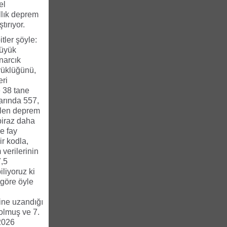
el
llık deprem
tırıyor.
tler şöyle:
büyük
narcık
üyüklüğünü,
eri
e 38 tane
arında 557,
gelen deprem
 biraz daha
ve fay
r kodla,
verilerinin
7,5
liyoruz ki
 göre öyle
rine uzandığı
olmuş ve 7.
 2026