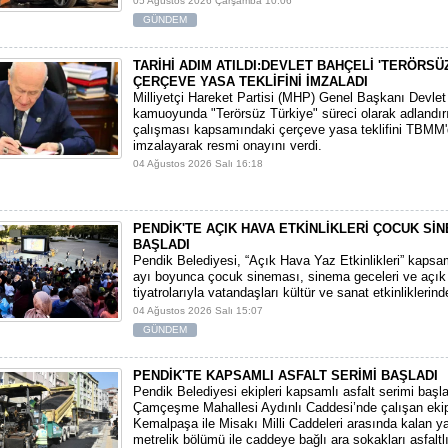
05 Ağustos 2026 Çarşamba 10:06
GÜNDEM
TARİHİ ADIM ATILDI:DEVLET BAHÇELİ 'TERÖRSÜ
ÇERÇEVE YASA TEKLİFİNİ İMZALADI
​Milliyetçi Hareket Partisi (MHP) Genel Başkanı Devlet
kamuoyunda "Terörsüz Türkiye" süreci olarak adlandı
çalışması kapsamındaki çerçeve yasa teklifini TBMM
imzalayarak resmi onayını verdi.
04 Ağustos 2026 Salı 16:18
PENDİK'TE AÇIK HAVA ETKİNLİKLERİ ÇOCUK Sİ
BAŞLADI
Pendik Belediyesi, “Açık Hava Yaz Etkinlikleri” kaps
ayı boyunca çocuk sineması, sinema geceleri ve açık
tiyatrolarıyla vatandaşları kültür ve sanat etkinliklerin
04 Ağustos 2026 Salı 15:07
GÜNDEM
PENDİK'TE KAPSAMLI ASFALT SERİMİ BAŞLADI
Pendik Belediyesi ekipleri kapsamlı asfalt serimi başla
Çamçeşme Mahallesi Aydınlı Caddesi’nde çalışan ekip
Kemalpaşa ile Misakı Milli Caddeleri arasında kalan y
metrelik bölümü ile caddeye bağlı ara sokakları asfaltlı