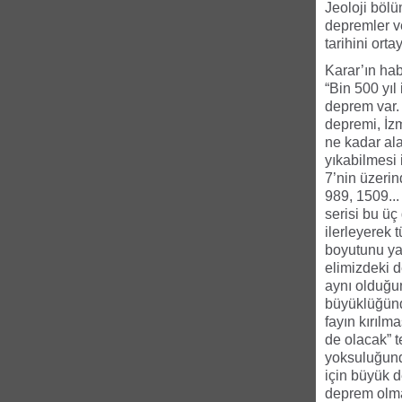
Jeoloji bölü
depremler v
tarihini orta
Karar’ın hab
“Bin 500 yıl
deprem var.
depremi, İzm
ne kadar ala
yıkabilmesi 
7’nin üzerin
989, 1509...
serisi bu üç
ilerleyerek 
boyutunu ya
elimizdeki d
aynı olduğun
büyüklüğünde
fayın kırılm
de olacak” t
yoksuluğunda
için büyük 
deprem olma