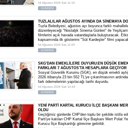
04 Ağustos 2026 Salı 11:10
GÜNDEM
TUZLALILAR AĞUSTOS AYINDA DA SİNEMAYA D
Tuzla Belediyesi, ağustos ayı boyunca farklı mahallel
düzenleyeceği "Nostaljik Sinema Günleri" ile Yeşilçam
filmlerini açık havada vatandaşlarla buluşturacak. Etki
kapsamında ilk gösterimi "Süt Kardeşler" filmi yapaca
04 Ağustos 2026 Salı 11:05
GÜNDEM
SKG'DAN EMEKLİLERE DUYURU:EN DÜŞÜK EMEKL
FARKLARI 7 AĞUSTOS'TA HESAPLARA GEÇİYOR
​Sosyal Güvenlik Kurumu (SGK), en düşük emekli ayl
2026 itibarıyla 23 bin 552 TL'ye çıkarılmasının ardında
fark ödemelerinin yapılacağı tarihi duyurdu.
04 Ağustos 2026 Salı 10:43
GÜNDEM
YENİ PARTİ KARTAL KURUCU İLÇE BAŞKANI ME
OLDU
Geçtiğimiz günlerde CHP'den toplu bir şekilde istifa e
Parti'ye katılan CHP Kartal İlçe Başkanı Mert Polat Yen
Kurucu İlçe Başkanlığı görevine getirildi.