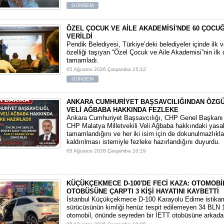
GÜNDEM
ÖZEL ÇOCUK VE AİLE AKADEMİSİ'NDE 60 ÇOCU
VERİLDİ
Pendik Belediyesi, Türkiye’deki belediyeler içinde ilk 
özelliği taşıyan “Özel Çocuk ve Aile Akademisi”nin ilk
tamamladı.
05 Ağustos 2026 Çarşamba 15:12
GÜNDEM
ANKARA CUMHURİYET BAŞSAVCILIĞINDAN ÖZGÜ
VELİ AĞBABA HAKKINDA FEZLEKE
​Ankara Cumhuriyet Başsavcılığı, CHP Genel Başkanı 
CHP Malatya Milletvekili Veli Ağbaba hakkındaki yasal
tamamlandığını ve her iki isim için de dokunulmazlıkla
kaldırılması istemiyle fezleke hazırlandığını duyurdu.
05 Ağustos 2026 Çarşamba 10:19
KÜÇÜKÇEKMECE D-100'DE FECİ KAZA: OTOMOBİL
OTOBÜSÜNE ÇARPTI 3 KİŞİ HAYATINI KAYBETTİ
​İstanbul Küçükçekmece D-100 Karayolu Edirne istika
sürücüsünün kimliği henüz tespit edilemeyen 34 BLN 1
otomobil, önünde seyreden bir İETT otobüsüne arkadan