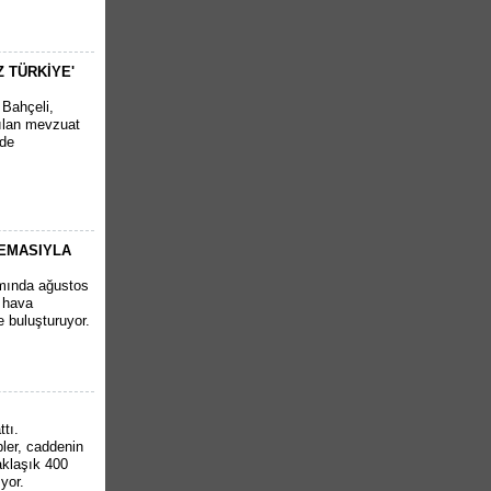
Z TÜRKİYE'
 Bahçeli,
rılan mevzuat
'de
NEMASIYLA
amında ağustos
 hava
de buluşturuyor.
ttı.
ler, caddenin
aklaşık 400
yor.