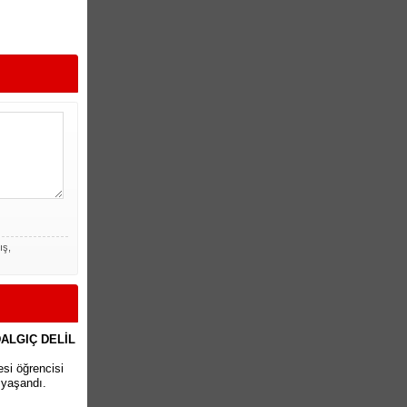
ış,
ALGIÇ DELİL
si öğrencisi
 yaşandı.