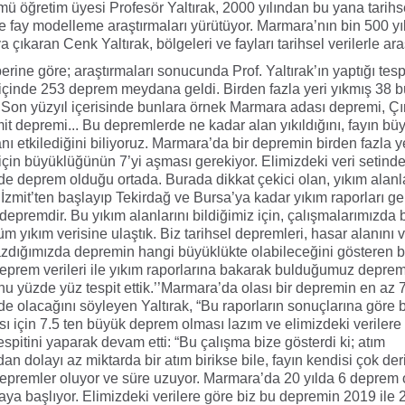
mü öğretim üyesi Profesör Yaltırak, 2000 yılından bu yana tarihs
e fay modelleme araştırmaları yürütüyor. Marmara’nın bin 500 yı
ya çıkaran Cenk Yaltırak, bölgeleri ve fayları tarihsel verilerle araş
erine göre; araştırmaları sonucunda Prof. Yaltırak’ın yaptığı tespi
 içinde 253 deprem meydana geldi. Birden fazla yeri yıkmış 38 
 Son yüzyıl içerisinde bunlara örnek Marmara adası depremi, Çı
it depremi... Bu depremlerde ne kadar alan yıkıldığını, fayın b
nı etkilediğini biliyoruz. Marmara’da bir depremin birden fazla y
için büyüklüğünün 7’yi aşması gerekiyor. Elimizdeki veri setind
de deprem olduğu ortada. Burada dikkat çekici olan, yıkım alanl
 İzmit’ten başlayıp Tekirdağ ve Bursa’ya kadar yıkım raporları 
 depremdir. Bu yıkım alanlarını bildiğimiz için, çalışmalarımızda
tüm yıkım verisine ulaştık. Biz tarihsel depremleri, hasar alanını 
zdığımızda depremin hangi büyüklükte olabileceğini gösteren bi
eprem verileri ile yıkım raporlarına bakarak bulduğumuz deprem 
u yüzde yüz tespit ettik.’’
Marmara’da olası bir depremin en az 
 olacağını söyleyen Yaltırak, “Bu raporların sonuçlarına göre bi
ası için 7.5 ten büyük deprem olması lazım ve elimizdeki verilere
espitini yaparak devam etti: “Bu çalışma bize gösterdi ki; atım
n dolayı az miktarda bir atım birikse bile, fayın kendisi çok de
depremler oluyor ve süre uzuyor. Marmara’da 20 yılda 6 deprem 
ya başlıyor. Elimizdeki verilere göre biz bu depremin 2019 ile