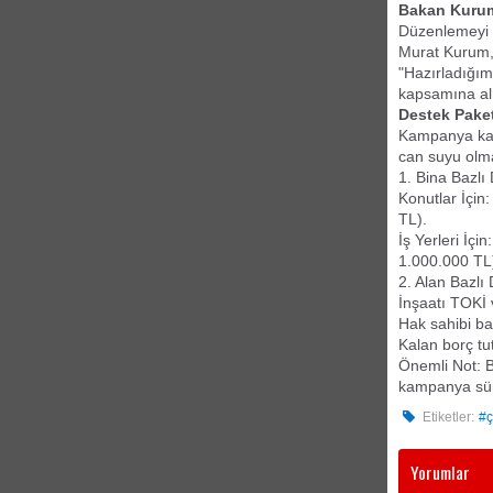
Bakan Kurum
​Düzenlemeyi 
Murat Kurum, 
"Hazırladığım
kapsamına alı
​Destek Pake
​Kampanya ka
can suyu olm
​1. Bina Bazl
​Konutlar İçi
TL).
​İş Yerleri İç
1.000.000 TL
​2. Alan Bazl
İnşaatı TOKİ
​Hak sahibi b
​Kalan borç tu
​Önemli Not: 
kampanya sür
Etiketler:
#ç
Yorumlar