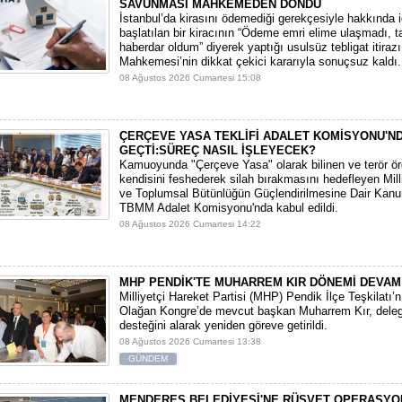
SAVUNMASI MAHKEMEDEN DÖNDÜ
​İstanbul’da kirasını ödemediği gerekçesiyle hakkında i
başlatılan bir kiracının “Ödeme emri elime ulaşmadı, t
haberdar oldum” diyerek yaptığı usulsüz tebligat itirazı,
Mahkemesi’nin dikkat çekici kararıyla sonuçsuz kaldı.
08 Ağustos 2026 Cumartesi 15:08
ÇERÇEVE YASA TEKLİFİ ADALET KOMİSYONU'N
GEÇTİ:SÜREÇ NASIL İŞLEYECEK?
​Kamuoyunda "Çerçeve Yasa" olarak bilinen ve terör ö
kendisini feshederek silah bırakmasını hedefleyen Mi
ve Toplumsal Bütünlüğün Güçlendirilmesine Dair Kanun
TBMM Adalet Komisyonu'nda kabul edildi.
08 Ağustos 2026 Cumartesi 14:22
MHP PENDİK'TE MUHARREM KIR DÖNEMİ DEVAM
​Milliyetçi Hareket Partisi (MHP) Pendik İlçe Teşkilatı’
Olağan Kongre’de mevcut başkan Muharrem Kır, deleg
desteğini alarak yeniden göreve getirildi.
08 Ağustos 2026 Cumartesi 13:38
GÜNDEM
MENDERES BELEDİYESİ'NE RÜŞVET OPERASYO