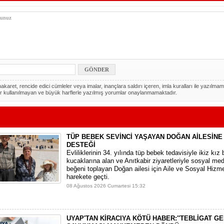
akaret, rencide edici cümleler veya imalar, inançlara saldırı içeren, imla kuralları ile yazılmam
r kullanılmayan ve büyük harflerle yazılmış yorumlar onaylanmamaktadır.
TÜP BEBEK SEVİNCİ YAŞAYAN DOĞAN AİLESİNE
DESTEĞİ
​Evliliklerinin 34. yılında tüp bebek tedavisiyle ikiz kız 
kucaklarına alan ve Anıtkabir ziyaretleriyle sosyal m
beğeni toplayan Doğan ailesi için Aile ve Sosyal Hizme
harekete geçti.
08 Ağustos 2026 Cumartesi 15:32
UYAP'TAN KİRACIYA KÖTÜ HABER:''TEBLİGAT GE