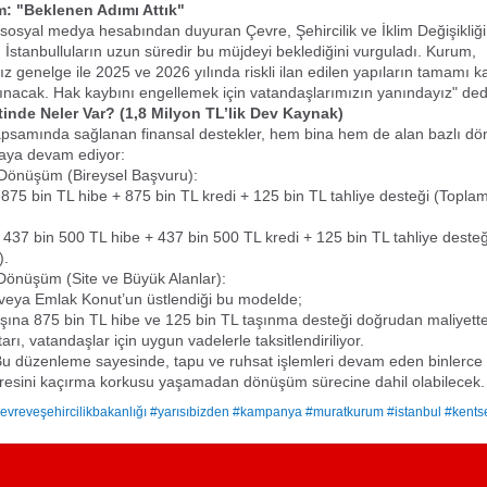
: "Beklenen Adımı Attık"
sosyal medya hesabından duyuran Çevre, Şehircilik ve İklim Değişikliğ
İstanbulluların uzun süredir bu müjdeyi beklediğini vurguladı. Kurum,
ız genelge ile 2025 ve 2026 yılında riskli ilan edilen yapıların tamamı
nacak. Hak kaybını engellemek için vatandaşlarımızın yanındayız" ded
tinde Neler Var? (1,8 Milyon TL’lik Dev Kaynak)
psamında sağlanan finansal destekler, hem bina hem de alan bazlı d
aya devam ediyor:
ı Dönüşüm (Bireysel Başvuru):
n: 875 bin TL hibe + 875 bin TL kredi + 125 bin TL tahliye desteği (Topl
in: 437 bin 500 TL hibe + 437 bin 500 TL kredi + 125 bin TL tahliye deste
).
ı Dönüşüm (Site ve Büyük Alanlar):
 veya Emlak Konut’un üstlendiği bu modelde;
aşına 875 bin TL hibe ve 125 bin TL taşınma desteği doğrudan maliyett
tarı, vatandaşlar için uygun vadelerle taksitlendiriliyor.
Bu düzenleme sayesinde, tapu ve ruhsat işlemleri devam eden binlerce 
esini kaçırma korkusu yaşamadan dönüşüm sürecine dahil olabilecek.
evreveşehircilikbakanlığı #yarısıbizden #kampanya #muratkurum #istanbul #kent