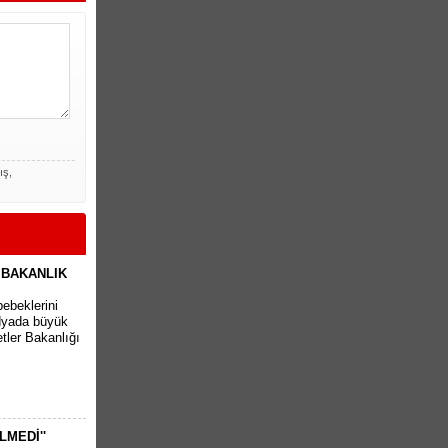
ış,
 BAKANLIK
bebeklerini
edyada büyük
tler Bakanlığı
LMEDİ''