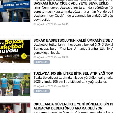
BAŞKANI İLKAY ÇİÇEK ADLİYEYE SEVK EDİLDİ
​İzmir Cumhuriyet Başsavcılığı tarafından yürütülen 'rüşv
soruşturması kapsamında gözaltına alınan Menderes 
Başkanı İlkay Çiçek’in de aralarında bulunduğu 16 şüp
sevk edildi.
07 Ağustos 2026 Cuma 14:45
SOKAK BASKETBOLUNUN KALBİ ÜMRANİYE’DE 
Basketbol tutkunlarının heyecanla beklediği 3×3 Soka
Turnuvası, bu yıl 7’nci kez Ümraniye Santral Etkinlik 
gerçekleştirilecek.
07 Ağustos 2026 Cuma 13:18
GÜNDEM
TUZLA'DA 105 BİN LİTRE BİTKİSEL ATIK YAĞ TO
Tuzla Belediyesi tarafından ilçede yürütülen çalışmal
2026 yılında 105 bin litre bitkisel atık yağ toplandı.
07 Ağustos 2026 Cuma 10:57
GÜNDEM
OKULLARDA GÜVENLİKTE YENİ DÖNEM:30 BİN 
ALINACAK DEDEKTÖRLÜ ARAMA GELİYOR
​Kahramanmaraş ve Şanlıurfa'da meydana gelen okul sa