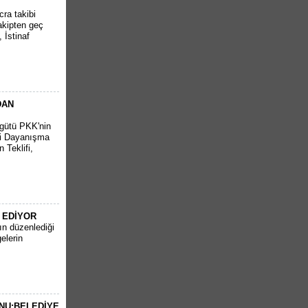
cra takibi
akipten geç
 İstinaf
DAN
rgütü PKK'nin
lli Dayanışma
 Teklifi,
 EDİYOR
nın düzenlediği
elerin
NU:BELEDİYE