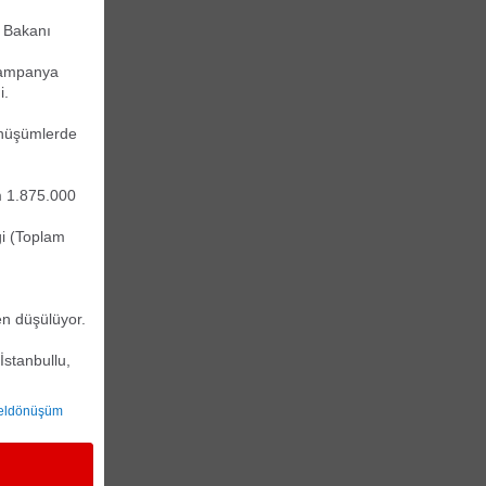
i Bakanı
 kampanya
i.
önüşümlerde
am 1.875.000
ği (Toplam
en düşülüyor.
İstanbullu,
seldönüşüm