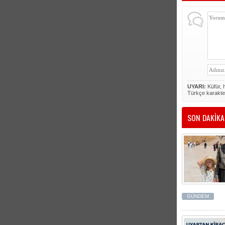
UYARI:
Küfür, h
Türkçe karakte
SON DAKİKA
GÜNDEM