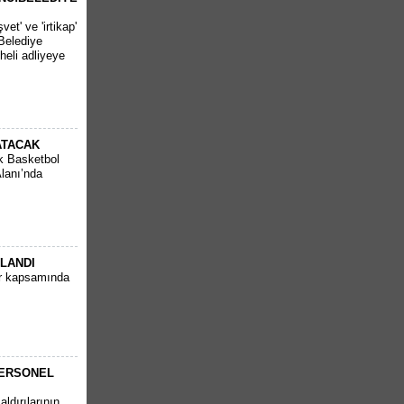
et' ve 'irtikap'
Belediye
heli adliyeye
ATACAK
k Basketbol
Alanı’nda
PLANDI
ar kapsamında
PERSONEL
ldırılarının