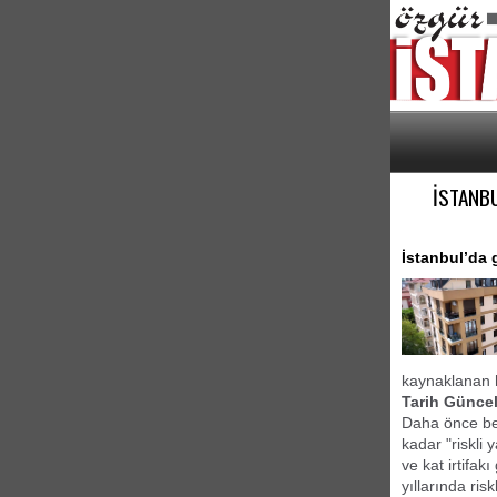
İSTANB
​İstanbul’da
kaynaklanan h
​Tarih Günce
​Daha önce be
kadar "riskli
ve kat irtifa
yıllarında ris