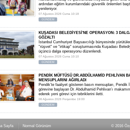
ardından eğitim kurumlarındaki güvenlik önlemleri baş
yenileniyor.
07 Ağustos 2026 Cuma 10:18
GÜNDEM
KUŞADASI BELEDİYESİ'NE OPERASYON: 3 DALG
GÖZALTI
​İstanbul Cumhuriyet Başsavcılığı bünyesinde yürütül
"rüşvet" ve "irtikap" soruşturmasında Kuşadası Beledi
üçüncü dalga operasyonu düzenlendi.
07 Ağustos 2026 Cuma 10:10
GÜNDEM
PENDİK MÜFTÜSÜ DR.ABDÜLHAMİD PEHLİVAN B
MENSUPLARINI AĞIRLADI
​Pendik’te faaliyet gösteren basın mensupları, Pendik 
görevine başlayan Dr. Abdulhamid Pehlivan’ı makamın
ederek yeni görevi için tebriklerini iletti.
06 Ağustos 2026 Perşembe 19:00
GÜNDEM
a Sayfa
Normal Görünüm
© 2016 Özg