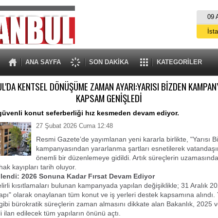
09 
İst
A
ANA SAYFA
SON DAKİKA
KATEGORİLER
UL'DA KENTSEL DÖNÜŞÜME ZAMAN AYARI:YARISI BİZDEN KAMPAN
KAPSAM GENİŞLEDİ
 güvenli konut seferberliği hız kesmeden devam ediyor.
27 Şubat 2026 Cuma 12:48
Resmi Gazete’de yayımlanan yeni kararla birlikte, "Yarısı B
kampanyasından yararlanma şartları esnetilerek vatandaşı
önemli bir düzenlemeye gidildi. Artık süreçlerin uzamasınd
ak kayıpları tarih oluyor.
llendi: 2026 Sonuna Kadar Fırsat Devam Ediyor
lirli kısıtlamaları bulunan kampanyada yapılan değişiklikle; 31 Aralık 20
 yapı" olarak onaylanan tüm konut ve iş yerleri destek kapsamına alındı.
kı gibi bürokratik süreçlerin zaman almasını dikkate alan Bakanlık, 2025 
kli ilan edilecek tüm yapıların önünü açtı.