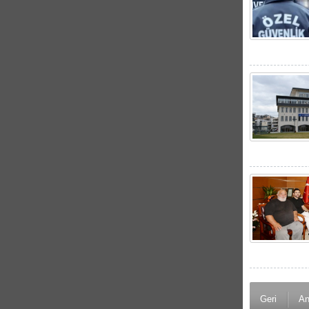
Geri
An