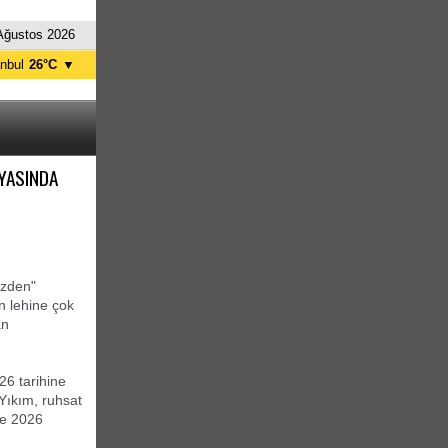
Ağustos 2026
anbul
26°C
▼
nkara
29°C
YASINDA
izden"
n lehine çok
an
26 tarihine
 Yıkım, ruhsat
ve 2026