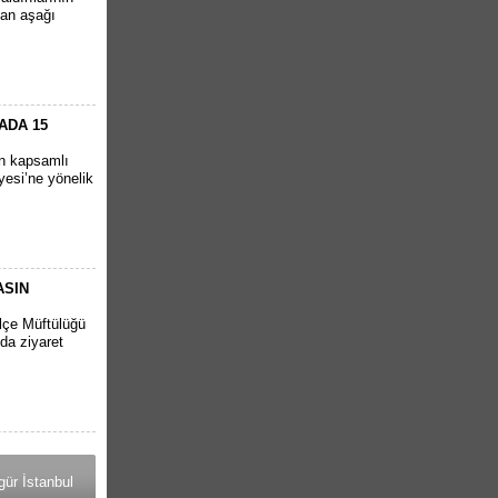
tan aşağı
ADA 15
en kapsamlı
yesi’ne yönelik
ASIN
İlçe Müftülüğü
da ziyaret
ür İstanbul