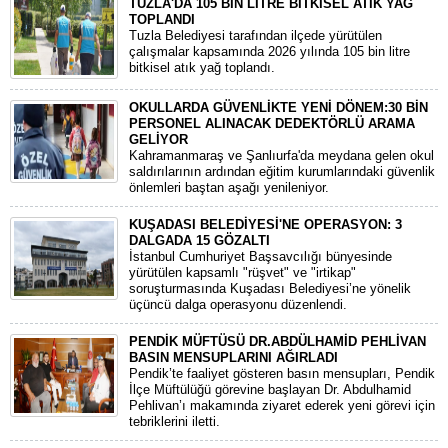
TUZLA'DA 105 BİN LİTRE BİTKİSEL ATIK YAĞ
TOPLANDI
Tuzla Belediyesi tarafından ilçede yürütülen
çalışmalar kapsamında 2026 yılında 105 bin litre
bitkisel atık yağ toplandı.
OKULLARDA GÜVENLİKTE YENİ DÖNEM:30 BİN
PERSONEL ALINACAK DEDEKTÖRLÜ ARAMA
GELİYOR
​Kahramanmaraş ve Şanlıurfa'da meydana gelen okul
saldırılarının ardından eğitim kurumlarındaki güvenlik
önlemleri baştan aşağı yenileniyor.
KUŞADASI BELEDİYESİ'NE OPERASYON: 3
DALGADA 15 GÖZALTI
​İstanbul Cumhuriyet Başsavcılığı bünyesinde
yürütülen kapsamlı "rüşvet" ve "irtikap"
soruşturmasında Kuşadası Belediyesi’ne yönelik
üçüncü dalga operasyonu düzenlendi.
PENDİK MÜFTÜSÜ DR.ABDÜLHAMİD PEHLİVAN
BASIN MENSUPLARINI AĞIRLADI
​Pendik’te faaliyet gösteren basın mensupları, Pendik
İlçe Müftülüğü görevine başlayan Dr. Abdulhamid
Pehlivan’ı makamında ziyaret ederek yeni görevi için
tebriklerini iletti.