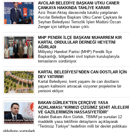
AVCILAR BELEDİYE BAŞKANI UTKU CANER
ÇANKAYA HAKKINDA TAHLİYE KARARI
​Aziz İhsan Aktaş davasında tutuklu yargılanan
Avcılar Belediye Başkanı Utku Caner Çaykara ile
Seyhan Belediyesi Temizlik İşleri Müdürü Özcan
Zenger için tahliye kararı çıktı.
MHP PENDİK İLÇE BAŞKANI MUHARREM KIR
KARTAL ORDULULAR DERNEĞİ HEYETİNİ
AĞIRLADI
​Milliyetçi Hareket Partisi (MHP) Pendik İlçe
Başkanlığı, bölgedeki sivil toplum kuruluşlarıyla
temaslarını sürdürüyor.
KARTAL BELEDİYESİ’NDEN CAN DOSTLAR İÇİN
DEV YATIRIM!
Kartal Belediyesi, kent yaşamı ile can dostların
yaşam kalitesini artıracak vizyoner projelerine bir
yenisini ekliyor.
BAKAN GÜRLEK'TEN ÇERÇEVE YASA
AÇIKLAMASI:''KIRMIZI ÇİZGİMİZ ŞEHİT AİLELERİ
VE GAZİLERİMİZİN HASSASİYETİDİR''
Adalet Bakanı Akın Gürlek, TBMM’ye sunulan 12
maddelik yasa teklifinin detaylarını açıklayarak
"Terörsüz Türkiye" hedefinin milli bir devlet politikası
olduğunu vurguladı.