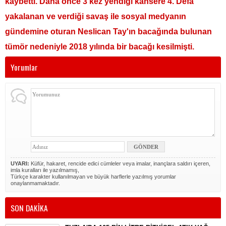
kaybetti. Daha önce 3 kez yendiği kansere 4. Defa
yakalanan ve verdiği savaş ile sosyal medyanın
gündemine oturan Neslican Tay'ın bacağında bulunan
tümör nedeniyle 2018 yılında bir bacağı kesilmişti.
Yorumlar
UYARI:
Küfür, hakaret, rencide edici cümleler veya imalar, inançlara saldırı içeren,
imla kuralları ile yazılmamış,
Türkçe karakter kullanılmayan ve büyük harflerle yazılmış yorumlar
onaylanmamaktadır.
SON DAKİKA