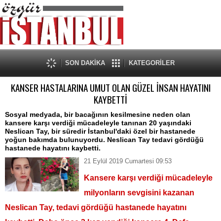
SON DAKİKA
KATEGORİLER
KANSER HASTALARINA UMUT OLAN GÜZEL İNSAN HAYATINI
KAYBETTİ
Sosyal medyada, bir bacağının kesilmesine neden olan
kansere karşı verdiği mücadeleyle tanınan 20 yaşındaki
Neslican Tay, bir süredir İstanbul'daki özel bir hastanede
yoğun bakımda bulunuyordu. Neslican Tay tedavi gördüğü
hastanede hayatını kaybetti.
21 Eylül 2019 Cumartesi 09:53
Kansere karşı verdiği mücadeleyle
milyonların sevgisini kazanan
Neslican Tay, tedavi gördüğü hastanede hayatını