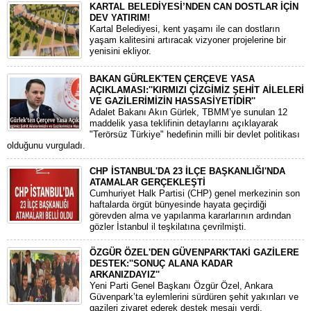
KARTAL BELEDİYESİ’NDEN CAN DOSTLAR İÇİN
DEV YATIRIM!
Kartal Belediyesi, kent yaşamı ile can dostların
yaşam kalitesini artıracak vizyoner projelerine bir
yenisini ekliyor.
BAKAN GÜRLEK'TEN ÇERÇEVE YASA
AÇIKLAMASI:''KIRMIZI ÇİZGİMİZ ŞEHİT AİLELERİ
VE GAZİLERİMİZİN HASSASİYETİDİR''
Adalet Bakanı Akın Gürlek, TBMM’ye sunulan 12
maddelik yasa teklifinin detaylarını açıklayarak
"Terörsüz Türkiye" hedefinin milli bir devlet politikası
olduğunu vurguladı.
CHP İSTANBUL'DA 23 İLÇE BAŞKANLIĞI'NDA
ATAMALAR GERÇEKLEŞTİ
​Cumhuriyet Halk Partisi (CHP) genel merkezinin son
haftalarda örgüt bünyesinde hayata geçirdiği
görevden alma ve yapılanma kararlarının ardından
gözler İstanbul il teşkilatına çevrilmişti.
ÖZGÜR ÖZEL'DEN GÜVENPARK'TAKİ GAZİLERE
DESTEK:''SONUÇ ALANA KADAR
ARKANIZDAYIZ''
​Yeni Parti Genel Başkanı Özgür Özel, Ankara
Güvenpark’ta eylemlerini sürdüren şehit yakınları ve
gazileri ziyaret ederek destek mesajı verdi.