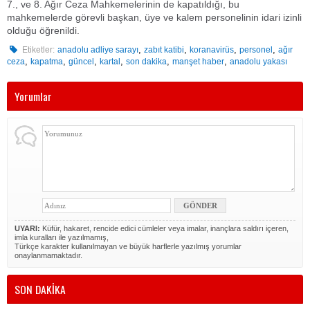
7., ve 8. Ağır Ceza Mahkemelerinin de kapatıldığı, bu
mahkemelerde görevli başkan, üye ve kalem personelinin idari izinli
olduğu öğrenildi.
,
,
,
,
Etiketler:
anadolu adliye sarayı
zabıt katibi
koranavirüs
personel
ağır
,
,
,
,
,
,
ceza
kapatma
güncel
kartal
son dakika
manşet haber
anadolu yakası
Yorumlar
UYARI:
Küfür, hakaret, rencide edici cümleler veya imalar, inançlara saldırı içeren,
imla kuralları ile yazılmamış,
Türkçe karakter kullanılmayan ve büyük harflerle yazılmış yorumlar
onaylanmamaktadır.
SON DAKİKA