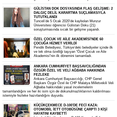
GÜLİSTAN DOK DOSYASINDA FLAŞ GELİŞME: 2
DALGIÇ DELİL KARARTMA SUÇLAMASIYLA
TUTUTKLANDI
​Tunceli’de 5 Ocak 2020’de kaybolan Munzur
Üniversitesi öğrencisi Gülistan Doku (21)
soruşturmasında sıcak bir gelişme yaşandı.
ÖZEL ÇOCUK VE AİLE AKADEMİSİ'NDE 60
ÇOCUĞA HİZMET VERİLDİ
Pendik Belediyesi, Türkiye’deki belediyeler içinde ilk
ve tek olma özelliği taşıyan “Özel Çocuk ve Aile
Akademisi”nin ilk dönemini tamamladı.
ANKARA CUMHURİYET BAŞSAVCILIĞINDAN
ÖZGÜR ÖZEL VE VELİ AĞBABA HAKKINDA
FEZLEKE
​Ankara Cumhuriyet Başsavcılığı, CHP Genel
Başkanı Özgür Özel ile CHP Malatya Milletvekili Veli
Ağbaba hakkındaki yasal incelemelerin
tamamlandığını ve her iki isim için de dokunulmazlıklarının kaldırılması
istemiyle fezleke hazırlandığını duyurdu.
KÜÇÜKÇEKMECE D-100'DE FECİ KAZA:
OTOMOBİL İETT OTOBÜSÜNE ÇARPTI 3 KİŞİ
HAYATINI KAYBETTİ