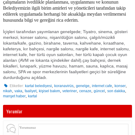
çalışmaların ivedilikle planlanması, uygulanması ve konunun
Belediyemizin ilgili birim amirleri ve yöneticileri tarafından takip
edilerek uygulamada herhangi bir aksaklığa meydan verilmemesi
hususunda bilgi ve gereğini rica ederim.
İçişleri tarafından yayımlanan genelgede; Tiyatro, sinema, gösteri
merkezi, konser salonu, nişan/düğün salonu, çalgılı/müzikli
lokanta/kafe, gazino, birahane, taverna, kahvehane, kıraathane,
kafeterya, kır bahçesi, nargile salonu, nargile kafe, internet salonu,
internet kafe, her türlü oyun salonları, her türlü kapalı çocuk oyun
alanları (AVM ve lokanta içindekiler dahil),çay bahçesi, dernek
lokalleri, lunapark, yüzme havuzu, hamam, sauna, kaplıca, masaj
salonu, SPA ve spor merkezlerinin faaliyetleri geçici bir süreliğine
durdurduğunu açıkladı.
,
,
,
,
,
Etiketler:
kartal belediyesi
koranavirüs
genelge
internet cafe
konser
,
,
,
,
,
,
,
,
nikah
vaka
faaliyet
kişisel bakım
veteriner
cenaze
güncel
son dakika
,
manşet haber
kartal
Yorumlar