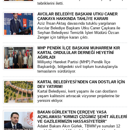
tebriklerini iletti.
AVCILAR BELEDİYE BAŞKANI UTKU CANER
ÇANKAYA HAKKINDA TAHLİYE KARARI
​Aziz İhsan Aktaş davasında tutuklu yargılanan
Avcılar Belediye Başkanı Utku Caner Çaykara ile
Seyhan Belediyesi Temizlik İşleri Müdürü Özcan
Zenger için tahliye kararı çıktı.
MHP PENDİK İLÇE BAŞKANI MUHARREM KIR
KARTAL ORDULULAR DERNEĞİ HEYETİNİ
AĞIRLADI
​Milliyetçi Hareket Partisi (MHP) Pendik İlçe
Başkanlığı, bölgedeki sivil toplum kuruluşlarıyla
temaslarını sürdürüyor.
KARTAL BELEDİYESİ’NDEN CAN DOSTLAR İÇİN
DEV YATIRIM!
Kartal Belediyesi, kent yaşamı ile can dostların
yaşam kalitesini artıracak vizyoner projelerine bir
yenisini ekliyor.
BAKAN GÜRLEK'TEN ÇERÇEVE YASA
AÇIKLAMASI:''KIRMIZI ÇİZGİMİZ ŞEHİT AİLELERİ
VE GAZİLERİMİZİN HASSASİYETİDİR''
Adalet Bakanı Akın Gürlek, TBMM’ye sunulan 12