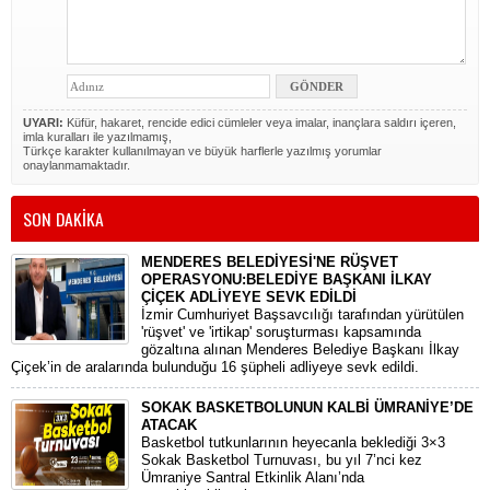
UYARI:
Küfür, hakaret, rencide edici cümleler veya imalar, inançlara saldırı içeren,
imla kuralları ile yazılmamış,
Türkçe karakter kullanılmayan ve büyük harflerle yazılmış yorumlar
onaylanmamaktadır.
SON DAKİKA
MENDERES BELEDİYESİ'NE RÜŞVET
OPERASYONU:BELEDİYE BAŞKANI İLKAY
ÇİÇEK ADLİYEYE SEVK EDİLDİ
​İzmir Cumhuriyet Başsavcılığı tarafından yürütülen
'rüşvet' ve 'irtikap' soruşturması kapsamında
gözaltına alınan Menderes Belediye Başkanı İlkay
Çiçek’in de aralarında bulunduğu 16 şüpheli adliyeye sevk edildi.
SOKAK BASKETBOLUNUN KALBİ ÜMRANİYE’DE
ATACAK
Basketbol tutkunlarının heyecanla beklediği 3×3
Sokak Basketbol Turnuvası, bu yıl 7’nci kez
Ümraniye Santral Etkinlik Alanı’nda