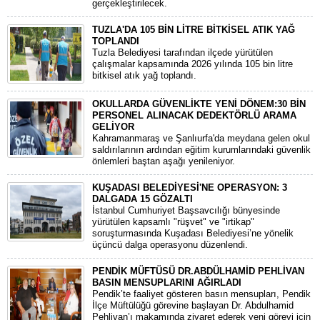
gerçekleştirilecek.
TUZLA'DA 105 BİN LİTRE BİTKİSEL ATIK YAĞ
TOPLANDI
Tuzla Belediyesi tarafından ilçede yürütülen
çalışmalar kapsamında 2026 yılında 105 bin litre
bitkisel atık yağ toplandı.
OKULLARDA GÜVENLİKTE YENİ DÖNEM:30 BİN
PERSONEL ALINACAK DEDEKTÖRLÜ ARAMA
GELİYOR
​Kahramanmaraş ve Şanlıurfa'da meydana gelen okul
saldırılarının ardından eğitim kurumlarındaki güvenlik
önlemleri baştan aşağı yenileniyor.
KUŞADASI BELEDİYESİ'NE OPERASYON: 3
DALGADA 15 GÖZALTI
​İstanbul Cumhuriyet Başsavcılığı bünyesinde
yürütülen kapsamlı "rüşvet" ve "irtikap"
soruşturmasında Kuşadası Belediyesi’ne yönelik
üçüncü dalga operasyonu düzenlendi.
PENDİK MÜFTÜSÜ DR.ABDÜLHAMİD PEHLİVAN
BASIN MENSUPLARINI AĞIRLADI
​Pendik’te faaliyet gösteren basın mensupları, Pendik
İlçe Müftülüğü görevine başlayan Dr. Abdulhamid
Pehlivan’ı makamında ziyaret ederek yeni görevi için