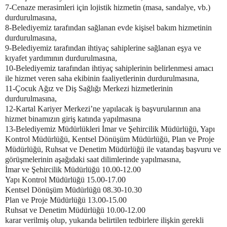
7-Cenaze merasimleri için lojistik hizmetin (masa, sandalye, vb.)
durdurulmasına,
8-Belediyemiz tarafından sağlanan evde kişisel bakım hizmetinin
durdurulmasına,
9-Belediyemiz tarafından ihtiyaç sahiplerine sağlanan eşya ve
kıyafet yardımının durdurulmasına,
10-Belediyemiz tarafından ihtiyaç sahiplerinin belirlenmesi amacı
ile hizmet veren saha ekibinin faaliyetlerinin durdurulmasına,
11-Çocuk Ağız ve Diş Sağlığı Merkezi hizmetlerinin
durdurulmasına,
12-Kartal Kariyer Merkezi’ne yapılacak iş başvurularının ana
hizmet binamızın giriş katında yapılmasına
13-Belediyemiz Müdürlükleri İmar ve Şehircilik Müdürlüğü, Yapı
Kontrol Müdürlüğü, Kentsel Dönüşüm Müdürlüğü, Plan ve Proje
Müdürlüğü, Ruhsat ve Denetim Müdürlüğü ile vatandaş başvuru ve
görüşmelerinin aşağıdaki saat dilimlerinde yapılmasına,
İmar ve Şehircilik Müdürlüğü 10.00-12.00
Yapı Kontrol Müdürlüğü 15.00-17.00
Kentsel Dönüşüm Müdürlüğü 08.30-10.30
Plan ve Proje Müdürlüğü 13.00-15.00
Ruhsat ve Denetim Müdürlüğü 10.00-12.00
karar verilmiş olup, yukarıda belirtilen tedbirlere ilişkin gerekli