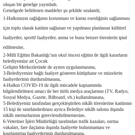
oluşan bir genelge yayınladı.
Genelgede belirlenen maddeler şu şekilde sıralandı;
1-Halkımızın sağlığının korunması ve kamu esenliğinin sağlanması
için toplu olarak katılım sağlanan ve yapılması planlanan kültürel
faaliyetler, sportif faaliyetler, anma ve buna benzer törenlerin iptal
edilmesine,
2-Milli Eğitim Bakanlığı’nın okul öncesi eğitim ile ilgili kararların
belediyemize ait Çocuk
Gelişim Merkezlerinde de aynen uygulanmasına,
3-Belediyemize bağlı faaliyet gösteren kütüphane ve müzelerin
faaliyetlerinin durdurulmasına,
4-Halkın COVID-19 ile ilgili mücadele kapsamında
bilgilendirilmesi amacı ile her türlü medya araçlarının (TV, Radyo,
Sosyal Medya, Gazete, Bilboard, vb.) kullanılmasına,
5-Belediyemiz tarafından gerçekleştirilen nikâh törenlerine katılımın
15 kişi ile sınırlandırılması ayrıca Belediye nikâh salonu dışında
nikâh memurlarının görevlendirilmemesine,
6-Veteriner İşleri Müdürlüğü tarafından trafik kazaları, ısırma
vakaları, fare ilaçlama dışında faaliyette bulunmaması ve
kısırlaştırma faaliyetlerinin durdurulmasına,