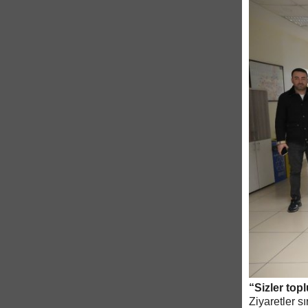
“Sizler top
Ziyaretler s