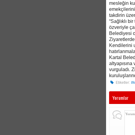
mesleğin kut
emekçilerini
takdirin üze
“Sağlıklı bi
özveriyle ça
Belediyesi 
Ziyaretlerde
Kendilerini 
hatırlanmala
Kartal Bele
altyapısına
vurguladı. Z
kuruluşların
Etiketler:
#k
Yorumlar