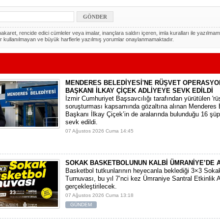
akaret, rencide edici cümleler veya imalar, inançlara saldırı içeren, imla kuralları ile yazılmam
r kullanılmayan ve büyük harflerle yazılmış yorumlar onaylanmamaktadır.
MENDERES BELEDİYESİ'NE RÜŞVET OPERASYO
BAŞKANI İLKAY ÇİÇEK ADLİYEYE SEVK EDİLDİ
​İzmir Cumhuriyet Başsavcılığı tarafından yürütülen 'rüşv
soruşturması kapsamında gözaltına alınan Menderes 
Başkanı İlkay Çiçek’in de aralarında bulunduğu 16 şüp
sevk edildi.
07 Ağustos 2026 Cuma 14:45
SOKAK BASKETBOLUNUN KALBİ ÜMRANİYE’DE 
Basketbol tutkunlarının heyecanla beklediği 3×3 Soka
Turnuvası, bu yıl 7’nci kez Ümraniye Santral Etkinlik 
gerçekleştirilecek.
07 Ağustos 2026 Cuma 13:18
GÜNDEM