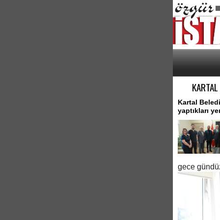
KARTAL 
Kartal Beled
yaptıkları ye
gece gündüz