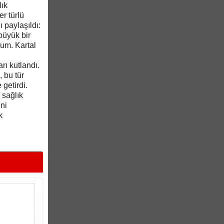
lık
er türlü
 paylaşıldı:
büyük bir
rum. Kartal
rı kutlandı.
 bu tür
 getirdi.
 sağlık
ni
k