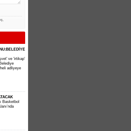
ış,
NU:BELEDİYE
et' ve 'irtikap'
Belediye
heli adliyeye
ATACAK
k Basketbol
Alanı’nda