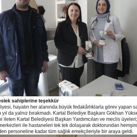
slek sahiplerine teşekkür
iyesi, hayatın her alanında büyük fedakârlıklarla görev yapan s
 yıl da yalnız bırakmadı. Kartal Belediye Başkanı Gökhan Yükse
ni ileten Kartal Belediyesi Başkan Yardımcıları ve meclis üyeleri;
 merkezleri ile hastaneleri tek tek dolaşarak doktorundan hemşire
en personeline kadar tüm sağlık emekçileriyle bir araya geldi.