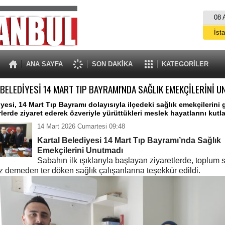
08 
İst
A
ANA SAYFA
SON DAKİKA
KATEGORİLER
BELEDİYESİ 14 MART TIP BAYRAMI'NDA SAĞLIK EMEKÇİLERİNİ 
iyesi, 14 Mart Tıp Bayramı dolayısıyla ilçedeki sağlık emekçilerini 
rlerde ziyaret ederek özveriyle yürüttükleri meslek hayatlarını kutla
14 Mart 2026 Cumartesi 09:48
Kartal Belediyesi 14 Mart Tıp Bayramı’nda Sağlık
Emekçilerini Unutmadı
Sabahın ilk ışıklarıyla başlayan ziyaretlerde, toplum s
 demeden ter döken sağlık çalışanlarına teşekkür edildi.