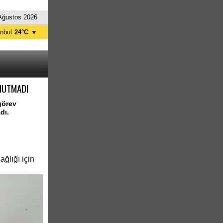
Ağustos 2026
anbul
24°C
▼
nkara
24°C
UNUTMADI
görev
dı.
ağlığı için