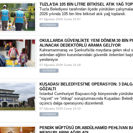
TUZLA'DA 105 BİN LİTRE BİTKİSEL ATIK YAĞ TO
Tuzla Belediyesi tarafından ilçede yürütülen çalışmal
2026 yılında 105 bin litre bitkisel atık yağ toplandı.
07 Ağustos 2026 Cuma 10:57
GÜNDEM
OKULLARDA GÜVENLİKTE YENİ DÖNEM:30 BİN 
ALINACAK DEDEKTÖRLÜ ARAMA GELİYOR
​Kahramanmaraş ve Şanlıurfa'da meydana gelen okul sa
ardından eğitim kurumlarındaki güvenlik önlemleri baş
yenileniyor.
07 Ağustos 2026 Cuma 10:18
GÜNDEM
KUŞADASI BELEDİYESİ'NE OPERASYON: 3 DALG
GÖZALTI
​İstanbul Cumhuriyet Başsavcılığı bünyesinde yürütül
"rüşvet" ve "irtikap" soruşturmasında Kuşadası Beledi
üçüncü dalga operasyonu düzenlendi.
07 Ağustos 2026 Cuma 10:10
GÜNDEM
PENDİK MÜFTÜSÜ DR.ABDÜLHAMİD PEHLİVAN B
MENSUPLARINI AĞIRLADI