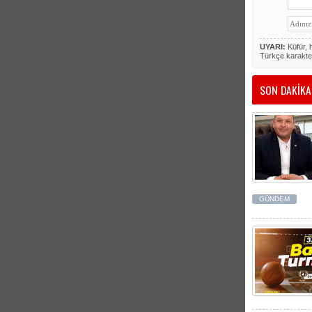
UYARI:
Küfür, h
Türkçe karakte
SON DAKİKA
GÜNDEM