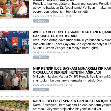
​Pendik’te faaliyet gösteren basın mensupları, Pendik 
görevine başlayan Dr. Abdulhamid Pehlivan’ı makamın
ederek yeni görevi için tebriklerini iletti.
06 Ağustos 2026 Perşembe 19:00
GÜNDEM
AVCILAR BELEDİYE BAŞKANI UTKU CANER ÇAN
HAKKINDA TAHLİYE KARARI
​Aziz İhsan Aktaş davasında tutuklu yargılanan Avcıla
Başkanı Utku Caner Çaykara ile Seyhan Belediyesi Tem
Müdürü Özcan Zenger için tahliye kararı çıktı.
06 Ağustos 2026 Perşembe 18:26
GÜNDEM
MHP PENDİK İLÇE BAŞKANI MUHARREM KIR KA
ORDULULAR DERNEĞİ HEYETİNİ AĞIRLADI
​Milliyetçi Hareket Partisi (MHP) Pendik İlçe Başkanlığ
sivil toplum kuruluşlarıyla temaslarını sürdürüyor.
06 Ağustos 2026 Perşembe 17:56
GÜNDEM
KARTAL BELEDİYESİ’NDEN CAN DOSTLAR İÇİN D
Kartal Belediyesi, kent yaşamı ile can dostların yaşam 
artıracak vizyoner projelerine bir yenisini ekliyor.