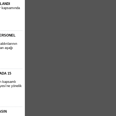
PLANDI
ar kapsamında
PERSONEL
ldırılarının
tan aşağı
ADA 15
en kapsamlı
yesi’ne yönelik
ASIN