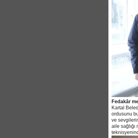
Fedakâr me
Kartal Beled
ordusunu bu
ve sevgileri
aile sağlığı
teknisyenind