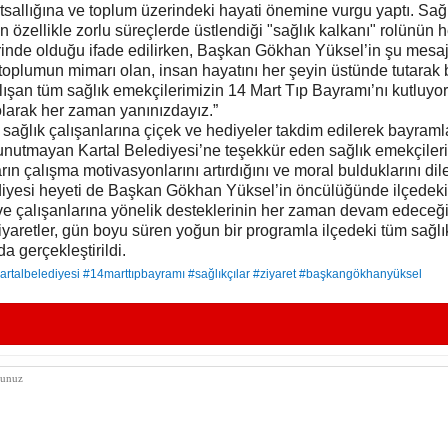
sallığına ve toplum üzerindeki hayati önemine vurgu yaptı. Sağ
n özellikle zorlu süreçlerde üstlendiği "sağlık kalkanı" rolünün h
rinde olduğu ifade edilirken, Başkan Gökhan Yüksel’in şu mesajı
r toplumun mimarı olan, insan hayatını her şeyin üstünde tutarak 
lışan tüm sağlık emekçilerimizin 14 Mart Tıp Bayramı’nı kutluyo
olarak her zaman yanınızdayız.”
 sağlık çalışanlarına çiçek ve hediyeler takdim edilerek bayramla
unutmayan Kartal Belediyesi’ne teşekkür eden sağlık emekçileri,
rın çalışma motivasyonlarını artırdığını ve moral bulduklarını dile
diyesi heyeti de Başkan Gökhan Yüksel’in öncülüğünde ilçedeki
 ve çalışanlarına yönelik desteklerinin her zaman devam edeceği
iyaretler, gün boyu süren yoğun bir programla ilçedeki tüm sağlı
da gerçekleştirildi.
artalbelediyesi #14marttıpbayramı #sağlıkçılar #ziyaret #başkangökhanyüksel