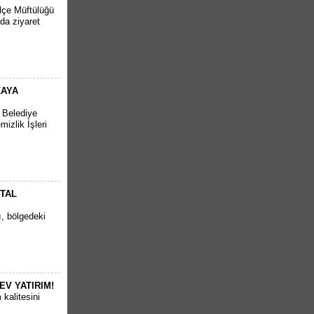
İlçe Müftülüğü
da ziyaret
KAYA
r Belediye
izlik İşleri
RTAL
ı, bölgedeki
EV YATIRIM!
kalitesini