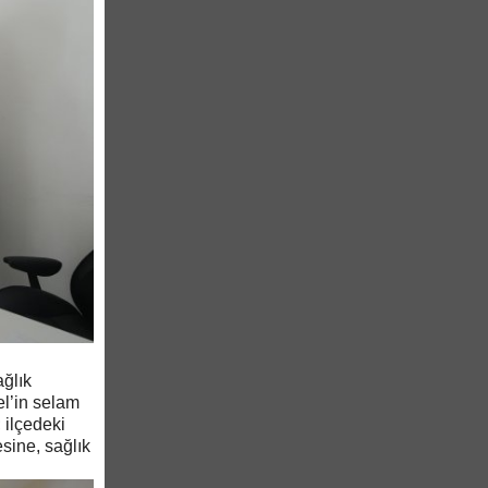
ağlık
l’in selam
 ilçedeki
sine, sağlık