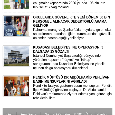
çalışmalar kapsamında 2026 yılında 105 bin litre
bitkisel atık yağ toplandı.
OKULLARDA GÜVENLİKTE YENİ DÖNEM:30 BİN
PERSONEL ALINACAK DEDEKTÖRLÜ ARAMA
GELİYOR
​Kahramanmaraş ve Şanlıurfa'da meydana gelen okul
saldırılarının ardından eğitim kurumlarındaki güvenlik
önlemleri baştan aşağı yenileniyor.
KUŞADASI BELEDİYESİ'NE OPERASYON: 3
DALGADA 15 GÖZALTI
​İstanbul Cumhuriyet Başsavcılığı bünyesinde
yürütülen kapsamlı "rüşvet" ve "irtikap"
soruşturmasında Kuşadası Belediyesi’ne yönelik
üçüncü dalga operasyonu düzenlendi.
PENDİK MÜFTÜSÜ DR.ABDÜLHAMİD PEHLİVAN
BASIN MENSUPLARINI AĞIRLADI
​Pendik’te faaliyet gösteren basın mensupları, Pendik
İlçe Müftülüğü görevine başlayan Dr. Abdulhamid
Pehlivan’ı makamında ziyaret ederek yeni görevi için
tebriklerini iletti.
Geri
Ana Sayfa
Normal Görünüm
© 2016 Özgür İstanbul