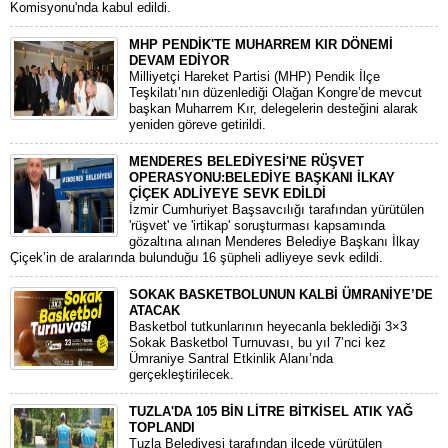
Komisyonu'nda kabul edildi.
MHP PENDİK'TE MUHARREM KIR DÖNEMİ
DEVAM EDİYOR
​Milliyetçi Hareket Partisi (MHP) Pendik İlçe
Teşkilatı’nın düzenlediği Olağan Kongre’de mevcut
başkan Muharrem Kır, delegelerin desteğini alarak
yeniden göreve getirildi.
MENDERES BELEDİYESİ'NE RÜŞVET
OPERASYONU:BELEDİYE BAŞKANI İLKAY
ÇİÇEK ADLİYEYE SEVK EDİLDİ
​İzmir Cumhuriyet Başsavcılığı tarafından yürütülen
'rüşvet' ve 'irtikap' soruşturması kapsamında
gözaltına alınan Menderes Belediye Başkanı İlkay
Çiçek’in de aralarında bulunduğu 16 şüpheli adliyeye sevk edildi.
SOKAK BASKETBOLUNUN KALBİ ÜMRANİYE’DE
ATACAK
Basketbol tutkunlarının heyecanla beklediği 3×3
Sokak Basketbol Turnuvası, bu yıl 7’nci kez
Ümraniye Santral Etkinlik Alanı’nda
gerçekleştirilecek.
TUZLA'DA 105 BİN LİTRE BİTKİSEL ATIK YAĞ
TOPLANDI
Tuzla Belediyesi tarafından ilçede yürütülen