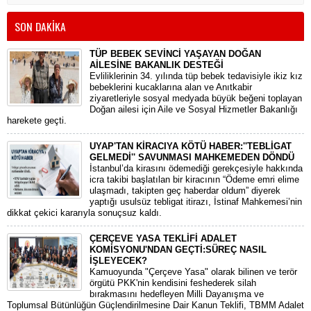
SON DAKİKA
TÜP BEBEK SEVİNCİ YAŞAYAN DOĞAN
AİLESİNE BAKANLIK DESTEĞİ
​Evliliklerinin 34. yılında tüp bebek tedavisiyle ikiz kız
bebeklerini kucaklarına alan ve Anıtkabir
ziyaretleriyle sosyal medyada büyük beğeni toplayan
Doğan ailesi için Aile ve Sosyal Hizmetler Bakanlığı
harekete geçti.
UYAP'TAN KİRACIYA KÖTÜ HABER:''TEBLİGAT
GELMEDİ'' SAVUNMASI MAHKEMEDEN DÖNDÜ
​İstanbul’da kirasını ödemediği gerekçesiyle hakkında
icra takibi başlatılan bir kiracının “Ödeme emri elime
ulaşmadı, takipten geç haberdar oldum” diyerek
yaptığı usulsüz tebligat itirazı, İstinaf Mahkemesi’nin
dikkat çekici kararıyla sonuçsuz kaldı.
ÇERÇEVE YASA TEKLİFİ ADALET
KOMİSYONU'NDAN GEÇTİ:SÜREÇ NASIL
İŞLEYECEK?
​Kamuoyunda "Çerçeve Yasa" olarak bilinen ve terör
örgütü PKK'nin kendisini feshederek silah
bırakmasını hedefleyen Milli Dayanışma ve
Toplumsal Bütünlüğün Güçlendirilmesine Dair Kanun Teklifi, TBMM Adalet