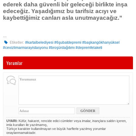
ederek daha güvenli bir geleceği birlikte inşa
edeceğiz. Yaşadığımız bu tarifsiz acıyı ve
kaybettiğimiz canları asla unutmayacağız.”
...
Etiketler:
#kartalbelediyesi #6şubatdepremi #başkangökhanyüksel
#cevizlimarmarayistasyonu #broşürdağıtımı #depremfelaketi
Yorumlar
UYARI:
Küfür, hakaret, rencide edici cümleler veya imalar, inançlara saldırı içeren,
imla kuralları ile yazılmamış,
Türkçe karakter kullanılmayan ve büyük harflerle yazılmış yorumlar
onaylanmamaktadır.