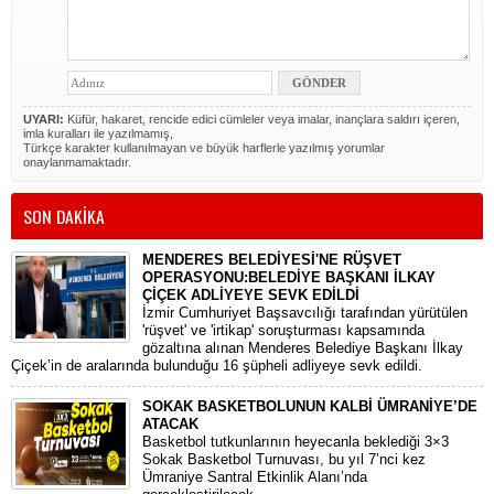
UYARI:
Küfür, hakaret, rencide edici cümleler veya imalar, inançlara saldırı içeren,
imla kuralları ile yazılmamış,
Türkçe karakter kullanılmayan ve büyük harflerle yazılmış yorumlar
onaylanmamaktadır.
SON DAKİKA
MENDERES BELEDİYESİ'NE RÜŞVET
OPERASYONU:BELEDİYE BAŞKANI İLKAY
ÇİÇEK ADLİYEYE SEVK EDİLDİ
​İzmir Cumhuriyet Başsavcılığı tarafından yürütülen
'rüşvet' ve 'irtikap' soruşturması kapsamında
gözaltına alınan Menderes Belediye Başkanı İlkay
Çiçek’in de aralarında bulunduğu 16 şüpheli adliyeye sevk edildi.
SOKAK BASKETBOLUNUN KALBİ ÜMRANİYE’DE
ATACAK
Basketbol tutkunlarının heyecanla beklediği 3×3
Sokak Basketbol Turnuvası, bu yıl 7’nci kez
Ümraniye Santral Etkinlik Alanı’nda