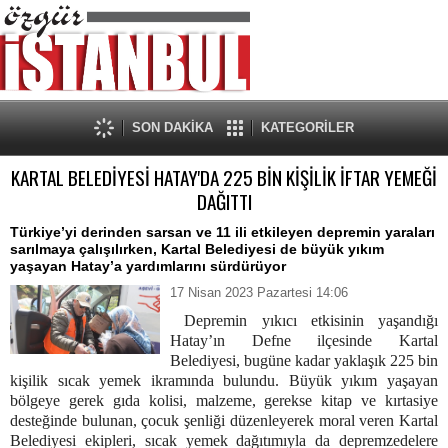
SON DAKİKA
KATEGORİLER
KARTAL BELEDİYESİ HATAY'DA 225 BİN KİŞİLİK İFTAR YEMEĞİ
DAĞITTI
Türkiye’yi derinden sarsan ve 11 ili etkileyen depremin yaraları
sarılmaya çalışılırken, Kartal Belediyesi de büyük yıkım
yaşayan Hatay’a yardımlarını sürdürüyor
17 Nisan 2023 Pazartesi 14:06
Depremin yıkıcı etkisinin yaşandığı
Hatay’ın Defne ilçesinde Kartal
Belediyesi, bugüne kadar yaklaşık 225 bin
kişilik sıcak yemek ikramında bulundu. Büyük yıkım yaşayan
bölgeye gerek gıda kolisi, malzeme, gerekse kitap ve kırtasiye
desteğinde bulunan, çocuk şenliği düzenleyerek moral veren Kartal
Belediyesi ekipleri, sıcak yemek dağıtımıyla da depremzedelere