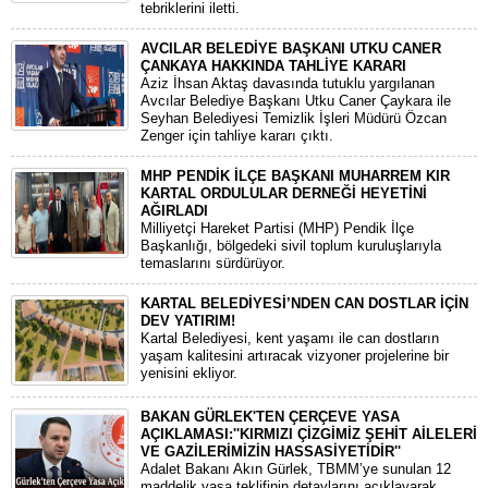
tebriklerini iletti.
AVCILAR BELEDİYE BAŞKANI UTKU CANER
ÇANKAYA HAKKINDA TAHLİYE KARARI
​Aziz İhsan Aktaş davasında tutuklu yargılanan
Avcılar Belediye Başkanı Utku Caner Çaykara ile
Seyhan Belediyesi Temizlik İşleri Müdürü Özcan
Zenger için tahliye kararı çıktı.
MHP PENDİK İLÇE BAŞKANI MUHARREM KIR
KARTAL ORDULULAR DERNEĞİ HEYETİNİ
AĞIRLADI
​Milliyetçi Hareket Partisi (MHP) Pendik İlçe
Başkanlığı, bölgedeki sivil toplum kuruluşlarıyla
temaslarını sürdürüyor.
KARTAL BELEDİYESİ’NDEN CAN DOSTLAR İÇİN
DEV YATIRIM!
Kartal Belediyesi, kent yaşamı ile can dostların
yaşam kalitesini artıracak vizyoner projelerine bir
yenisini ekliyor.
BAKAN GÜRLEK'TEN ÇERÇEVE YASA
AÇIKLAMASI:''KIRMIZI ÇİZGİMİZ ŞEHİT AİLELERİ
VE GAZİLERİMİZİN HASSASİYETİDİR''
Adalet Bakanı Akın Gürlek, TBMM’ye sunulan 12
maddelik yasa teklifinin detaylarını açıklayarak