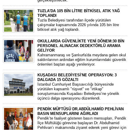
gerçekleştirilecek.
TUZLA'DA 105 BİN LİTRE BİTKİSEL ATIK YAĞ
TOPLANDI
Tuzla Belediyesi tarafından ilçede yürütülen
çalışmalar kapsamında 2026 yılında 105 bin litre
bitkisel atık yağ toplandı.
OKULLARDA GÜVENLİKTE YENİ DÖNEM:30 BİN
PERSONEL ALINACAK DEDEKTÖRLÜ ARAMA
GELİYOR
​Kahramanmaraş ve Şanlıurfa'da meydana gelen okul
saldırılarının ardından eğitim kurumlarındaki güvenlik
önlemleri baştan aşağı yenileniyor.
KUŞADASI BELEDİYESİ'NE OPERASYON: 3
DALGADA 15 GÖZALTI
​İstanbul Cumhuriyet Başsavcılığı bünyesinde
yürütülen kapsamlı "rüşvet" ve "irtikap"
soruşturmasında Kuşadası Belediyesi’ne yönelik
üçüncü dalga operasyonu düzenlendi.
PENDİK MÜFTÜSÜ DR.ABDÜLHAMİD PEHLİVAN
BASIN MENSUPLARINI AĞIRLADI
​Pendik’te faaliyet gösteren basın mensupları, Pendik
İlçe Müftülüğü görevine başlayan Dr. Abdulhamid
Pehlivan’ı makamında ziyaret ederek yeni görevi için