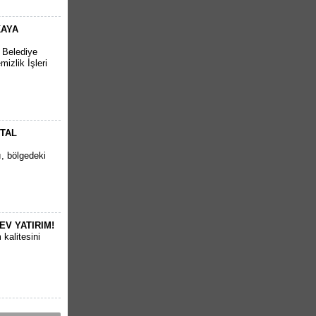
KAYA
r Belediye
izlik İşleri
RTAL
ı, bölgedeki
EV YATIRIM!
kalitesini