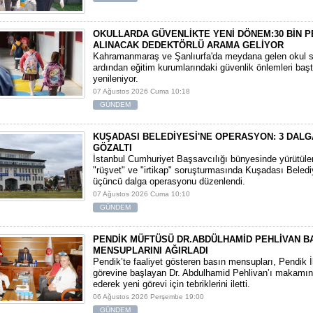
OKULLARDA GÜVENLİKTE YENİ DÖNEM:30 BİN 
ALINACAK DEDEKTÖRLÜ ARAMA GELİYOR
​Kahramanmaraş ve Şanlıurfa'da meydana gelen okul sa
ardından eğitim kurumlarındaki güvenlik önlemleri baş
yenileniyor.
07 Ağustos 2026 Cuma 10:18
GÜNDEM
KUŞADASI BELEDİYESİ'NE OPERASYON: 3 DALG
GÖZALTI
​İstanbul Cumhuriyet Başsavcılığı bünyesinde yürütül
"rüşvet" ve "irtikap" soruşturmasında Kuşadası Beledi
üçüncü dalga operasyonu düzenlendi.
07 Ağustos 2026 Cuma 10:10
GÜNDEM
PENDİK MÜFTÜSÜ DR.ABDÜLHAMİD PEHLİVAN B
MENSUPLARINI AĞIRLADI
​Pendik’te faaliyet gösteren basın mensupları, Pendik 
görevine başlayan Dr. Abdulhamid Pehlivan’ı makamın
ederek yeni görevi için tebriklerini iletti.
06 Ağustos 2026 Perşembe 19:00
GÜNDEM