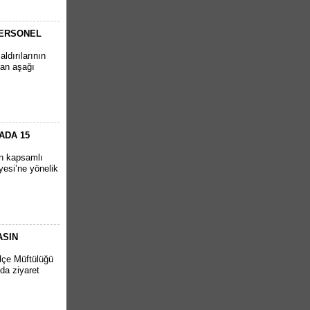
PERSONEL
ldırılarının
tan aşağı
ADA 15
en kapsamlı
yesi’ne yönelik
ASIN
İlçe Müftülüğü
da ziyaret