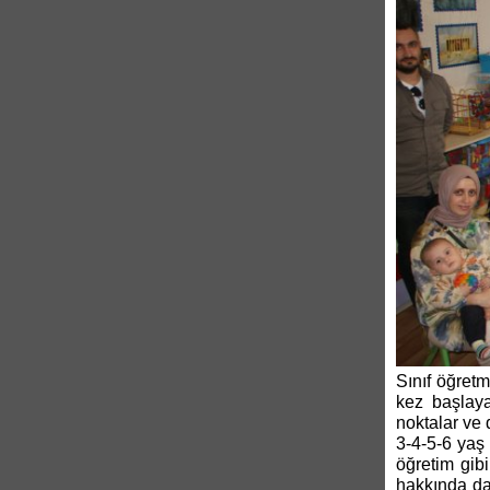
Sınıf öğretme
kez başlayan
noktalar ve 
3-4-5-6 yaş 
öğretim gib
hakkında da 