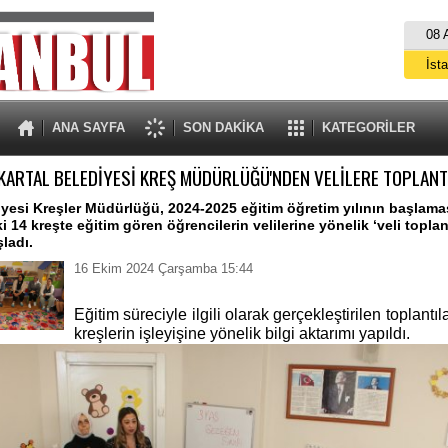
08 
İst
A
ANA SAYFA
SON DAKİKA
KATEGORİLER
KARTAL BELEDİYESİ KREŞ MÜDÜRLÜĞÜ'NDEN VELİLERE TOPLANT
iyesi Kreşler Müdürlüğü, 2024-2025 eğitim öğretim yılının başlaması
14 kreşte eğitim gören öğrencilerin velilerine yönelik ‘veli toplant
ladı.
16 Ekim 2024 Çarşamba 15:44
Eğitim süreciyle ilgili olarak gerçekleştirilen toplantıl
kreşlerin işleyişine yönelik bilgi aktarımı yapıldı.