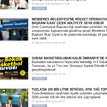
08 Ağustos 2026 Cumartesi 13:38
GÜNDEM
MENDERES BELEDİYESİ'NE RÜŞVET OPERASYO
BAŞKANI İLKAY ÇİÇEK ADLİYEYE SEVK EDİLDİ
​İzmir Cumhuriyet Başsavcılığı tarafından yürütülen 'rüşv
soruşturması kapsamında gözaltına alınan Menderes 
Başkanı İlkay Çiçek’in de aralarında bulunduğu 16 şüp
sevk edildi.
07 Ağustos 2026 Cuma 14:45
SOKAK BASKETBOLUNUN KALBİ ÜMRANİYE’DE 
Basketbol tutkunlarının heyecanla beklediği 3×3 Soka
Turnuvası, bu yıl 7’nci kez Ümraniye Santral Etkinlik 
gerçekleştirilecek.
07 Ağustos 2026 Cuma 13:18
GÜNDEM
TUZLA'DA 105 BİN LİTRE BİTKİSEL ATIK YAĞ TO
Tuzla Belediyesi tarafından ilçede yürütülen çalışmal
2026 yılında 105 bin litre bitkisel atık yağ toplandı.
07 Ağustos 2026 Cuma 10:57
GÜNDEM