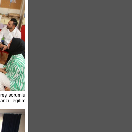
kreş sorumlu
ancı, eğitim