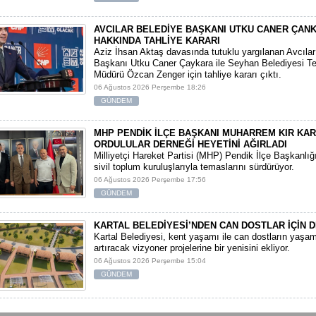
AVCILAR BELEDİYE BAŞKANI UTKU CANER ÇAN
HAKKINDA TAHLİYE KARARI
​Aziz İhsan Aktaş davasında tutuklu yargılanan Avcıla
Başkanı Utku Caner Çaykara ile Seyhan Belediyesi Tem
Müdürü Özcan Zenger için tahliye kararı çıktı.
06 Ağustos 2026 Perşembe 18:26
GÜNDEM
MHP PENDİK İLÇE BAŞKANI MUHARREM KIR KA
ORDULULAR DERNEĞİ HEYETİNİ AĞIRLADI
​Milliyetçi Hareket Partisi (MHP) Pendik İlçe Başkanlığ
sivil toplum kuruluşlarıyla temaslarını sürdürüyor.
06 Ağustos 2026 Perşembe 17:56
GÜNDEM
KARTAL BELEDİYESİ’NDEN CAN DOSTLAR İÇİN D
Kartal Belediyesi, kent yaşamı ile can dostların yaşam 
artıracak vizyoner projelerine bir yenisini ekliyor.
06 Ağustos 2026 Perşembe 15:04
GÜNDEM