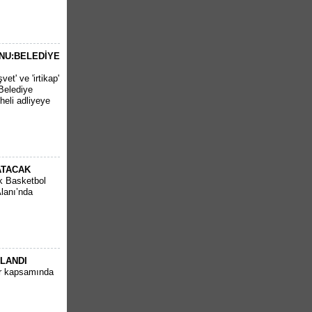
NU:BELEDİYE
et' ve 'irtikap'
Belediye
heli adliyeye
ATACAK
k Basketbol
Alanı’nda
PLANDI
ar kapsamında