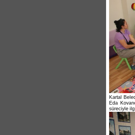
Kartal Bele
Eda Kovancı
süreciyle ilg