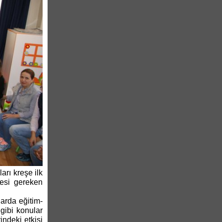
ları kreşe ilk
emesi gereken
larda eğitim-
gibi konular
indeki etkisi