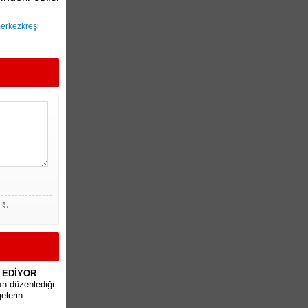
merkezkreşi
ış,
 EDİYOR
nın düzenlediği
elerin