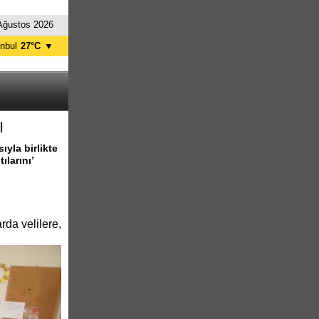
Ağustos 2026
anbul
27°C
▼
nkara
33°C
I
yla birlikte
ılarını’
arda velilere,