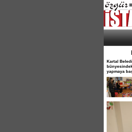
Kartal Beled
bünyesindeki 
yapmaya baş