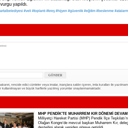
vurgu yapıldı.
artalbelediyesi #veli #toplantı #kreş #hijyen #güvenlik #eğitim #beslenme #atalar
akaret, rencide edici cümleler veya imalar, inançlara saldırı içeren, imla kuralları ile yazılmam
r kullanılmayan ve büyük harflerle yazılmış yorumlar onaylanmamaktadır.
MHP PENDİK'TE MUHARREM KIR DÖNEMİ DEVAM
​Milliyetçi Hareket Partisi (MHP) Pendik İlçe Teşkilatı’
Olağan Kongre’de mevcut başkan Muharrem Kır, deleg
desteğini alarak yeniden göreve getirildi.