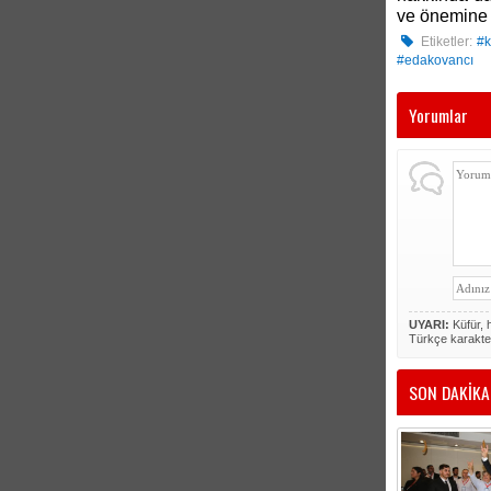
ve önemine 
Etiketler:
#k
#edakovancı
Yorumlar
UYARI:
Küfür, h
Türkçe karakte
SON DAKİKA