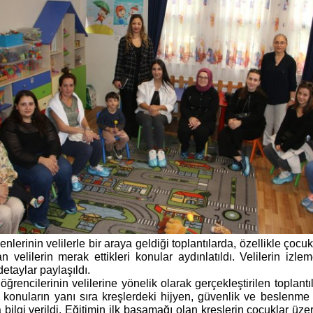
nlerinin velilerle bir araya geldiği toplantılarda, özellikle çocuk
 velilerin merak ettikleri konular aydınlatıldı. Velilerin izl
detaylar paylaşıldı.
öğrencilerinin velilerine yönelik olarak gerçekleştirilen toplantı
i konuların yanı sıra kreşlerdeki hijyen, güvenlik ve beslenme 
bilgi verildi. Eğitimin ilk basamağı olan kreşlerin çocuklar üzer