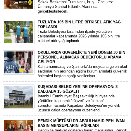
Sokak Basketbol Turnuvası, bu yıl 7’nci kez
Ümraniye Santral Etkinlik Alanı’nda
gerçekleştirilecek.
TUZLA'DA 105 BİN LİTRE BİTKİSEL ATIK YAĞ
TOPLANDI
Tuzla Belediyesi tarafından ilçede yürütülen
çalışmalar kapsamında 2026 yılında 105 bin litre
bitkisel atık yağ toplandı.
OKULLARDA GÜVENLİKTE YENİ DÖNEM:30 BİN
PERSONEL ALINACAK DEDEKTÖRLÜ ARAMA
GELİYOR
​Kahramanmaraş ve Şanlıurfa'da meydana gelen okul
saldırılarının ardından eğitim kurumlarındaki güvenlik
önlemleri baştan aşağı yenileniyor.
KUŞADASI BELEDİYESİ'NE OPERASYON: 3
DALGADA 15 GÖZALTI
​İstanbul Cumhuriyet Başsavcılığı bünyesinde
yürütülen kapsamlı "rüşvet" ve "irtikap"
soruşturmasında Kuşadası Belediyesi’ne yönelik
üçüncü dalga operasyonu düzenlendi.
PENDİK MÜFTÜSÜ DR.ABDÜLHAMİD PEHLİVAN
BASIN MENSUPLARINI AĞIRLADI
​Pendik’te faaliyet gösteren basın mensupları, Pendik