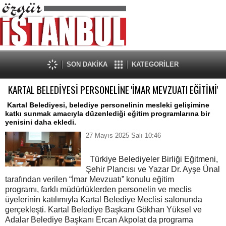
SON DAKİKA
KATEGORİLER
KARTAL BELEDİYESİ PERSONELİNE 'İMAR MEVZUATI EĞİTİMİ'
Kartal Belediyesi, belediye personelinin mesleki gelişimine
katkı sunmak amacıyla düzenlediği eğitim programlarına bir
yenisini daha ekledi.
27 Mayıs 2025 Salı 10:46
Türkiye Belediyeler Birliği Eğitmeni,
Şehir Plancısı ve Yazar Dr. Ayşe Ünal
tarafından verilen “İmar Mevzuatı” konulu eğitim
programı,
farklı müdürlüklerden personelin ve meclis
üyelerinin katılımıyla Kartal Belediye Meclisi salonunda
gerçekleşti.
Kartal Belediye Başkanı Gökhan Yüksel ve
Adalar Belediye Başkanı Ercan Akpolat da programa