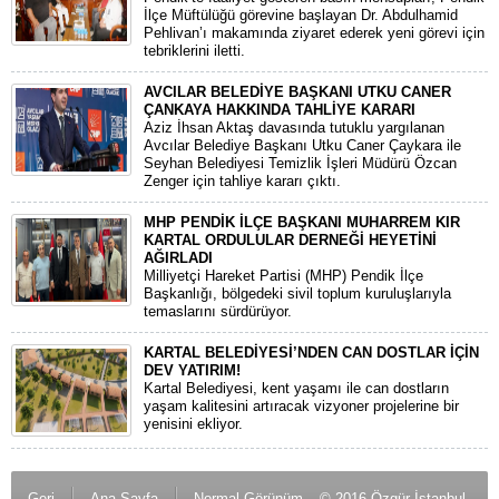
İlçe Müftülüğü görevine başlayan Dr. Abdulhamid
Pehlivan’ı makamında ziyaret ederek yeni görevi için
tebriklerini iletti.
AVCILAR BELEDİYE BAŞKANI UTKU CANER
ÇANKAYA HAKKINDA TAHLİYE KARARI
​Aziz İhsan Aktaş davasında tutuklu yargılanan
Avcılar Belediye Başkanı Utku Caner Çaykara ile
Seyhan Belediyesi Temizlik İşleri Müdürü Özcan
Zenger için tahliye kararı çıktı.
MHP PENDİK İLÇE BAŞKANI MUHARREM KIR
KARTAL ORDULULAR DERNEĞİ HEYETİNİ
AĞIRLADI
​Milliyetçi Hareket Partisi (MHP) Pendik İlçe
Başkanlığı, bölgedeki sivil toplum kuruluşlarıyla
temaslarını sürdürüyor.
KARTAL BELEDİYESİ’NDEN CAN DOSTLAR İÇİN
DEV YATIRIM!
Kartal Belediyesi, kent yaşamı ile can dostların
yaşam kalitesini artıracak vizyoner projelerine bir
yenisini ekliyor.
Geri
Ana Sayfa
Normal Görünüm
© 2016 Özgür İstanbul