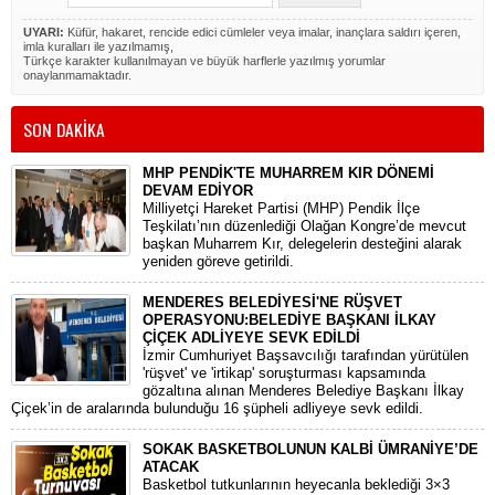
UYARI:
Küfür, hakaret, rencide edici cümleler veya imalar, inançlara saldırı içeren,
imla kuralları ile yazılmamış,
Türkçe karakter kullanılmayan ve büyük harflerle yazılmış yorumlar
onaylanmamaktadır.
SON DAKİKA
MHP PENDİK'TE MUHARREM KIR DÖNEMİ
DEVAM EDİYOR
​Milliyetçi Hareket Partisi (MHP) Pendik İlçe
Teşkilatı’nın düzenlediği Olağan Kongre’de mevcut
başkan Muharrem Kır, delegelerin desteğini alarak
yeniden göreve getirildi.
MENDERES BELEDİYESİ'NE RÜŞVET
OPERASYONU:BELEDİYE BAŞKANI İLKAY
ÇİÇEK ADLİYEYE SEVK EDİLDİ
​İzmir Cumhuriyet Başsavcılığı tarafından yürütülen
'rüşvet' ve 'irtikap' soruşturması kapsamında
gözaltına alınan Menderes Belediye Başkanı İlkay
Çiçek’in de aralarında bulunduğu 16 şüpheli adliyeye sevk edildi.
SOKAK BASKETBOLUNUN KALBİ ÜMRANİYE’DE
ATACAK
Basketbol tutkunlarının heyecanla beklediği 3×3