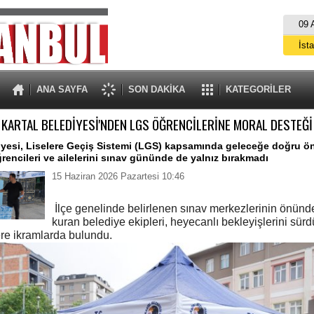
09 
İst
A
ANA SAYFA
SON DAKİKA
KATEGORİLER
KARTAL BELEDİYESİ'NDEN LGS ÖĞRENCİLERİNE MORAL DESTEĞİ
iyesi, Liselere Geçiş Sistemi (LGS) kapsamında geleceğe doğru ön
rencileri ve ailelerini sınav gününde de yalnız bırakmadı
15 Haziran 2026 Pazartesi 10:46
İlçe genelinde belirlenen sınav merkezlerinin önünde
kuran belediye ekipleri, heyecanlı bekleyişlerini sürd
ere ikramlarda bulundu.