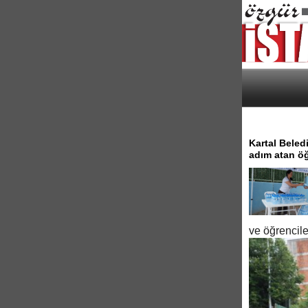
Kartal Beled
adım atan öğ
ve öğrencil