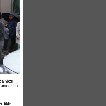
da hazır
canına ortak
ellikle