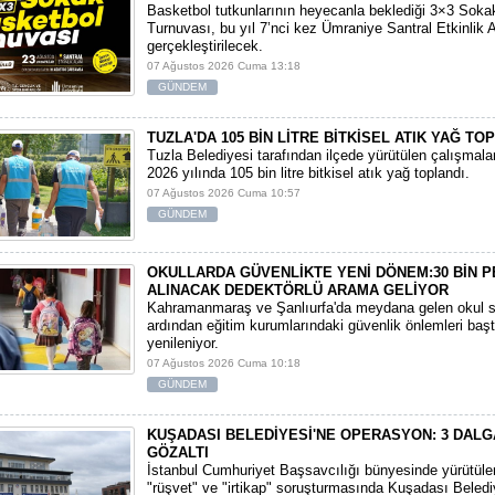
Basketbol tutkunlarının heyecanla beklediği 3×3 Soka
Turnuvası, bu yıl 7’nci kez Ümraniye Santral Etkinlik 
gerçekleştirilecek.
07 Ağustos 2026 Cuma 13:18
GÜNDEM
TUZLA'DA 105 BİN LİTRE BİTKİSEL ATIK YAĞ TO
Tuzla Belediyesi tarafından ilçede yürütülen çalışmal
2026 yılında 105 bin litre bitkisel atık yağ toplandı.
07 Ağustos 2026 Cuma 10:57
GÜNDEM
OKULLARDA GÜVENLİKTE YENİ DÖNEM:30 BİN 
ALINACAK DEDEKTÖRLÜ ARAMA GELİYOR
​Kahramanmaraş ve Şanlıurfa'da meydana gelen okul sa
ardından eğitim kurumlarındaki güvenlik önlemleri baş
yenileniyor.
07 Ağustos 2026 Cuma 10:18
GÜNDEM
KUŞADASI BELEDİYESİ'NE OPERASYON: 3 DALG
GÖZALTI
​İstanbul Cumhuriyet Başsavcılığı bünyesinde yürütül
"rüşvet" ve "irtikap" soruşturmasında Kuşadası Beledi