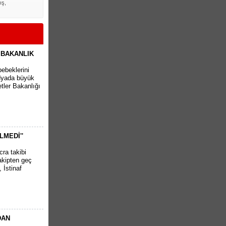
ış,
 BAKANLIK
bebeklerini
edyada büyük
tler Bakanlığı
LMEDİ''
cra takibi
akipten geç
 İstinaf
DAN