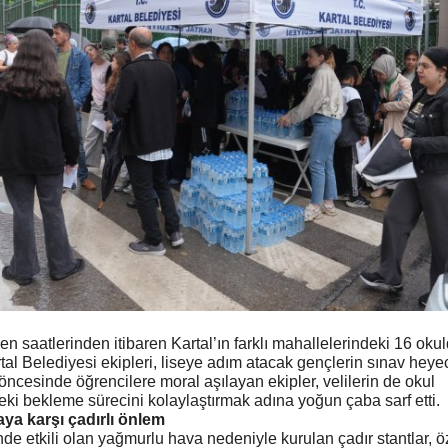
n saatlerinden itibaren Kartal’ın farklı mahallelerindeki 16 okul
al Belediyesi ekipleri, liseye adım atacak gençlerin sınav heye
öncesinde öğrencilere moral aşılayan ekipler, velilerin de okul
ki bekleme sürecini kolaylaştırmak adına yoğun çaba sarf etti.
aya karşı çadırlı önlem
e etkili olan yağmurlu hava nedeniyle kurulan çadır stantlar, öz