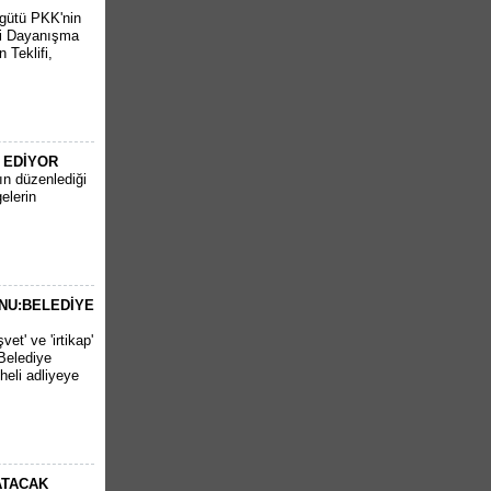
rgütü PKK'nin
lli Dayanışma
 Teklifi,
 EDİYOR
nın düzenlediği
elerin
NU:BELEDİYE
et' ve 'irtikap'
Belediye
heli adliyeye
ATACAK