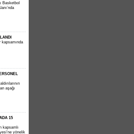
k Basketbol
Alanı’nda
PLANDI
ar kapsamında
PERSONEL
ldırılarının
tan aşağı
ADA 15
en kapsamlı
yesi’ne yönelik