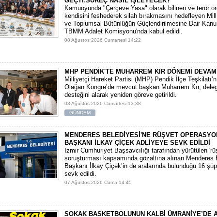
GEÇTİ:SÜREÇ NASIL İŞLEYECEK?
​Kamuoyunda "Çerçeve Yasa" olarak bilinen ve terör ö
kendisini feshederek silah bırakmasını hedefleyen Mi
ve Toplumsal Bütünlüğün Güçlendirilmesine Dair Kanun
TBMM Adalet Komisyonu'nda kabul edildi.
08 Ağustos 2026 Cumartesi 14:22
MHP PENDİK'TE MUHARREM KIR DÖNEMİ DEVAM
​Milliyetçi Hareket Partisi (MHP) Pendik İlçe Teşkilatı’
Olağan Kongre’de mevcut başkan Muharrem Kır, deleg
desteğini alarak yeniden göreve getirildi.
08 Ağustos 2026 Cumartesi 13:38
GÜNDEM
MENDERES BELEDİYESİ'NE RÜŞVET OPERASYO
BAŞKANI İLKAY ÇİÇEK ADLİYEYE SEVK EDİLDİ
​İzmir Cumhuriyet Başsavcılığı tarafından yürütülen 'rüşv
soruşturması kapsamında gözaltına alınan Menderes 
Başkanı İlkay Çiçek’in de aralarında bulunduğu 16 şüp
sevk edildi.
07 Ağustos 2026 Cuma 14:45
SOKAK BASKETBOLUNUN KALBİ ÜMRANİYE’DE 