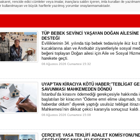
akaret, rencide edici cümleler veya imalar, inançlara saldırı içeren, imla kuralları ile yazılmam
r kullanılmayan ve büyük harflerle yazılmış yorumlar onaylanmamaktadır.
TÜP BEBEK SEVİNCİ YAŞAYAN DOĞAN AİLESİNE
DESTEĞİ
​Evliliklerinin 34. yılında tüp bebek tedavisiyle ikiz kız 
kucaklarına alan ve Anıtkabir ziyaretleriyle sosyal m
beğeni toplayan Doğan ailesi için Aile ve Sosyal Hizme
harekete geçti.
08 Ağustos 2026 Cumartesi 15:32
UYAP'TAN KİRACIYA KÖTÜ HABER:''TEBLİGAT GE
SAVUNMASI MAHKEMEDEN DÖNDÜ
​İstanbul’da kirasını ödemediği gerekçesiyle hakkında i
başlatılan bir kiracının “Ödeme emri elime ulaşmadı, t
haberdar oldum” diyerek yaptığı usulsüz tebligat itirazı,
Mahkemesi’nin dikkat çekici kararıyla sonuçsuz kaldı.
08 Ağustos 2026 Cumartesi 15:08
ÇERÇEVE YASA TEKLİFİ ADALET KOMİSYONU'N