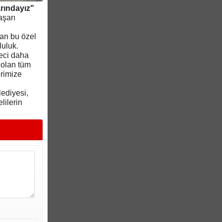
rındayız"
aşarı
lan bu özel
luluk.
reci daha
 olan tüm
erimize
lediyesi,
lilerin