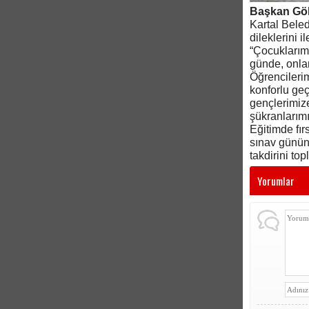
Başkan Gök
Kartal Bele
dileklerini i
“Çocuklarımı
günde, onlar
Öğrencilerim
konforlu ge
gençlerimize
şükranlarım
Eğitimde fır
sınav günün
takdirini top
Yorumlar