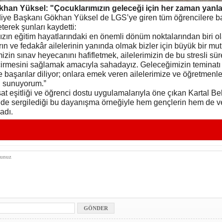
han Yüksel: "Çocuklarımızın geleceği için her zaman yanla
diye Başkanı Gökhan Yüksel de LGS’ye giren tüm öğrencilere b
leterek şunları kaydetti:
zın eğitim hayatlarındaki en önemli dönüm noktalarından biri o
ın ve fedakâr ailelerinin yanında olmak bizler için büyük bir mut
izin sınav heyecanını hafifletmek, ailelerimizin de bu stresli sü
çirmesini sağlamak amacıyla sahadayız. Geleceğimizin teminatı
 başarılar diliyor; onlara emek veren ailelerimize ve öğretmenl
ı sunuyorum.”
sat eşitliği ve öğrenci dostu uygulamalarıyla öne çıkan Kartal Be
de sergilediği bu dayanışma örneğiyle hem gençlerin hem de ve
ladı.