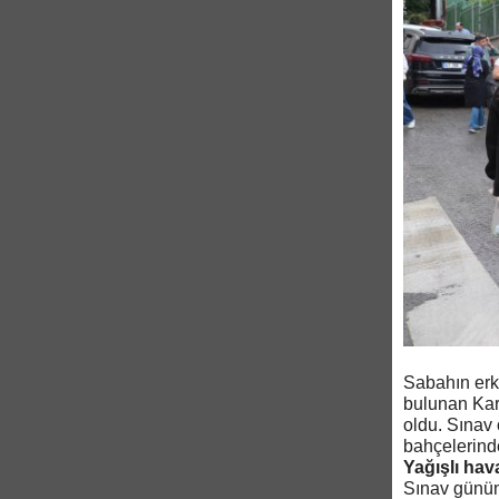
Sabahın erke
bulunan Kart
oldu. Sınav 
bahçelerinde
Yağışlı hav
Sınav gününd