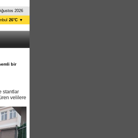
Ağustos 2026
anbul
26°C
▼
nkara
29°C
emli bir
 stantlar
üren velilere