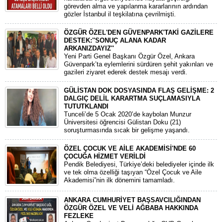
görevden alma ve yapılanma kararlarının ardından
gözler İstanbul il teşkilatına çevrilmişti.
ÖZGÜR ÖZEL'DEN GÜVENPARK'TAKİ GAZİLERE
DESTEK:''SONUÇ ALANA KADAR
ARKANIZDAYIZ''
​Yeni Parti Genel Başkanı Özgür Özel, Ankara
Güvenpark’ta eylemlerini sürdüren şehit yakınları ve
gazileri ziyaret ederek destek mesajı verdi.
GÜLİSTAN DOK DOSYASINDA FLAŞ GELİŞME: 2
DALGIÇ DELİL KARARTMA SUÇLAMASIYLA
TUTUTKLANDI
​Tunceli’de 5 Ocak 2020’de kaybolan Munzur
Üniversitesi öğrencisi Gülistan Doku (21)
soruşturmasında sıcak bir gelişme yaşandı.
ÖZEL ÇOCUK VE AİLE AKADEMİSİ'NDE 60
ÇOCUĞA HİZMET VERİLDİ
Pendik Belediyesi, Türkiye’deki belediyeler içinde ilk
ve tek olma özelliği taşıyan “Özel Çocuk ve Aile
Akademisi”nin ilk dönemini tamamladı.
ANKARA CUMHURİYET BAŞSAVCILIĞINDAN
ÖZGÜR ÖZEL VE VELİ AĞBABA HAKKINDA
FEZLEKE