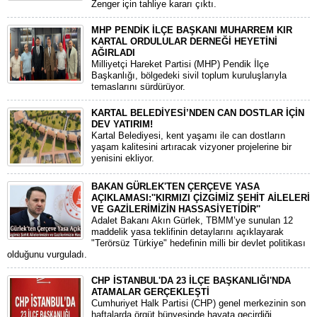
Zenger için tahliye kararı çıktı.
MHP PENDİK İLÇE BAŞKANI MUHARREM KIR
KARTAL ORDULULAR DERNEĞİ HEYETİNİ
AĞIRLADI
​Milliyetçi Hareket Partisi (MHP) Pendik İlçe
Başkanlığı, bölgedeki sivil toplum kuruluşlarıyla
temaslarını sürdürüyor.
KARTAL BELEDİYESİ’NDEN CAN DOSTLAR İÇİN
DEV YATIRIM!
Kartal Belediyesi, kent yaşamı ile can dostların
yaşam kalitesini artıracak vizyoner projelerine bir
yenisini ekliyor.
BAKAN GÜRLEK'TEN ÇERÇEVE YASA
AÇIKLAMASI:''KIRMIZI ÇİZGİMİZ ŞEHİT AİLELERİ
VE GAZİLERİMİZİN HASSASİYETİDİR''
Adalet Bakanı Akın Gürlek, TBMM’ye sunulan 12
maddelik yasa teklifinin detaylarını açıklayarak
"Terörsüz Türkiye" hedefinin milli bir devlet politikası
olduğunu vurguladı.
CHP İSTANBUL'DA 23 İLÇE BAŞKANLIĞI'NDA
ATAMALAR GERÇEKLEŞTİ
​Cumhuriyet Halk Partisi (CHP) genel merkezinin son
haftalarda örgüt bünyesinde hayata geçirdiği