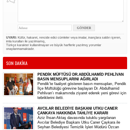
UYARI:
Küfür, hakaret, rencide edici cümleler veya imalar, inançlara saldırı içeren,
imla kuralları ile yazılmamış,
Türkçe karakter kullanılmayan ve büyük harflerle yazılmış yorumlar
onaylanmamaktadır.
SON DAKİKA
PENDİK MÜFTÜSÜ DR.ABDÜLHAMİD PEHLİVAN
BASIN MENSUPLARINI AĞIRLADI
​Pendik’te faaliyet gösteren basın mensupları, Pendik
İlçe Müftülüğü görevine başlayan Dr. Abdulhamid
Pehlivan’ı makamında ziyaret ederek yeni görevi için
tebriklerini iletti.
AVCILAR BELEDİYE BAŞKANI UTKU CANER
ÇANKAYA HAKKINDA TAHLİYE KARARI
​Aziz İhsan Aktaş davasında tutuklu yargılanan
Avcılar Belediye Başkanı Utku Caner Çaykara ile
Seyhan Belediyesi Temizlik İşleri Müdürü Özcan