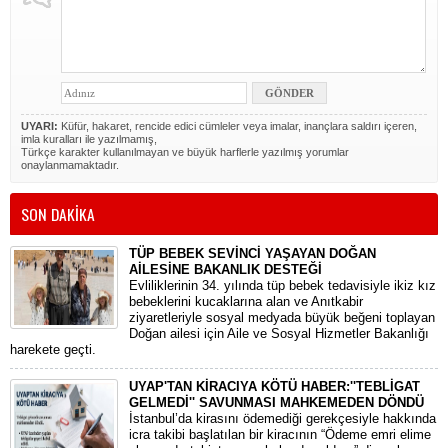
UYARI:
Küfür, hakaret, rencide edici cümleler veya imalar, inançlara saldırı içeren,
imla kuralları ile yazılmamış,
Türkçe karakter kullanılmayan ve büyük harflerle yazılmış yorumlar
onaylanmamaktadır.
SON DAKİKA
TÜP BEBEK SEVİNCİ YAŞAYAN DOĞAN
AİLESİNE BAKANLIK DESTEĞİ
​Evliliklerinin 34. yılında tüp bebek tedavisiyle ikiz kız
bebeklerini kucaklarına alan ve Anıtkabir
ziyaretleriyle sosyal medyada büyük beğeni toplayan
Doğan ailesi için Aile ve Sosyal Hizmetler Bakanlığı
harekete geçti.
UYAP'TAN KİRACIYA KÖTÜ HABER:''TEBLİGAT
GELMEDİ'' SAVUNMASI MAHKEMEDEN DÖNDÜ
​İstanbul’da kirasını ödemediği gerekçesiyle hakkında
icra takibi başlatılan bir kiracının “Ödeme emri elime