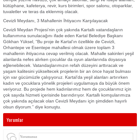
kütüphane, kafeterya, revir, kurs birimleri, spor salonu, otoparklar,
tuvaletler ve teras da eklenmiş olacak.
Cevizli Meydanı, 3 Mahallenin İhtiyacını Karşılayacak
Cevizli Meydan Projesi’nin çok yakında Kartallı vatandaşların
kullanımına sunulacağını ifade eden Kartal Belediye Başkanı
Gökhan Yüksel, “Bu proje ile Kartal’ın özellikle de Cevizli,
Orhantepe ve Esentepe mahallesi olmak üzere toplam 3
mahallenin ihtiyacına cevap verilmiş olacak. Mahalle sakinleri yeşil
alanlarda nefes alırken çocuklar da oyun alanlarında doyasıya
eğlenebilecek. Vatandaşlarımızın refah düzeyini arttıracak ve
yaşam kalitesini yükseltecek projelerin bir an önce hayat bulması
için var gücümüzle çalışıyoruz. Kartal’da yeşil alanları artırırken
kadın ve çocuklara yönelik projeleri uygulamaya da büyük önem
veriyoruz. Bu projede hem kadınlarımız hem de çocuklarımız için
çok sayıda hizmeti içerisinde barındırıyor. Kartallı komşularımıza
çok yakında açılacak olan Cevizli Meydanı için şimdiden hayırlı
olsun diyorum.” diye konuştu.
Yorumlar