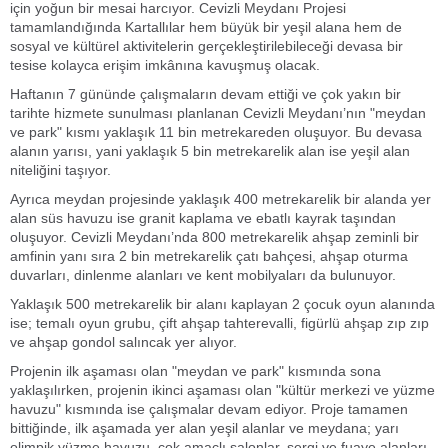
için yoğun bir mesai harcıyor. Cevizli Meydanı Projesi
tamamlandığında Kartallılar hem büyük bir yeşil alana hem de
sosyal ve kültürel aktivitelerin gerçekleştirilebileceği devasa bir
tesise kolayca erişim imkânına kavuşmuş olacak.
Haftanın 7 gününde çalışmaların devam ettiği ve çok yakın bir
tarihte hizmete sunulması planlanan Cevizli Meydanı’nın "meydan
ve park" kısmı yaklaşık 11 bin metrekareden oluşuyor. Bu devasa
alanın yarısı, yani yaklaşık 5 bin metrekarelik alan ise yeşil alan
niteliğini taşıyor.
Ayrıca meydan projesinde yaklaşık 400 metrekarelik bir alanda yer
alan süs havuzu ise granit kaplama ve ebatlı kayrak taşından
oluşuyor. Cevizli Meydanı’nda 800 metrekarelik ahşap zeminli bir
amfinin yanı sıra 2 bin metrekarelik çatı bahçesi, ahşap oturma
duvarları, dinlenme alanları ve kent mobilyaları da bulunuyor.
Yaklaşık 500 metrekarelik bir alanı kaplayan 2 çocuk oyun alanında
ise; temalı oyun grubu, çift ahşap tahterevalli, figürlü ahşap zıp zıp
ve ahşap gondol salıncak yer alıyor.
Projenin ilk aşaması olan "meydan ve park" kısmında sona
yaklaşılırken, projenin ikinci aşaması olan "kültür merkezi ve yüzme
havuzu" kısmında ise çalışmalar devam ediyor. Proje tamamen
bittiğinde, ilk aşamada yer alan yeşil alanlar ve meydana; yarı
olimpik yüzme havuzu, çok amaçlı salonlar, sergi ve fuaye alanları,