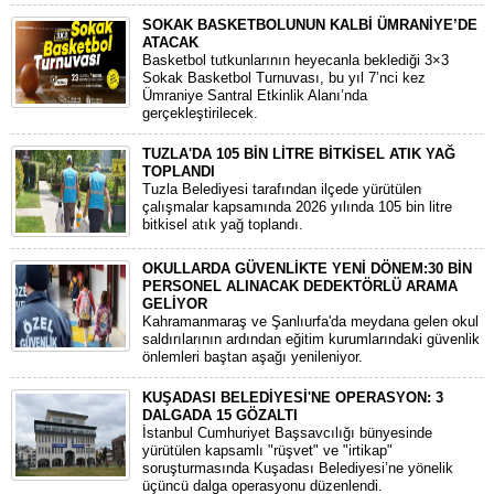
SOKAK BASKETBOLUNUN KALBİ ÜMRANİYE’DE
ATACAK
Basketbol tutkunlarının heyecanla beklediği 3×3
Sokak Basketbol Turnuvası, bu yıl 7’nci kez
Ümraniye Santral Etkinlik Alanı’nda
gerçekleştirilecek.
TUZLA'DA 105 BİN LİTRE BİTKİSEL ATIK YAĞ
TOPLANDI
Tuzla Belediyesi tarafından ilçede yürütülen
çalışmalar kapsamında 2026 yılında 105 bin litre
bitkisel atık yağ toplandı.
OKULLARDA GÜVENLİKTE YENİ DÖNEM:30 BİN
PERSONEL ALINACAK DEDEKTÖRLÜ ARAMA
GELİYOR
​Kahramanmaraş ve Şanlıurfa'da meydana gelen okul
saldırılarının ardından eğitim kurumlarındaki güvenlik
önlemleri baştan aşağı yenileniyor.
KUŞADASI BELEDİYESİ'NE OPERASYON: 3
DALGADA 15 GÖZALTI
​İstanbul Cumhuriyet Başsavcılığı bünyesinde
yürütülen kapsamlı "rüşvet" ve "irtikap"
soruşturmasında Kuşadası Belediyesi’ne yönelik
üçüncü dalga operasyonu düzenlendi.