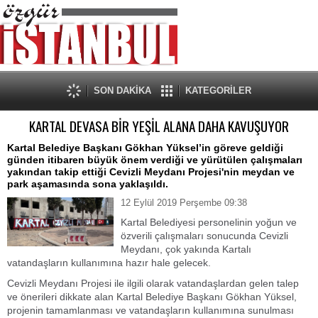
SON DAKİKA
KATEGORİLER
KARTAL DEVASA BİR YEŞİL ALANA DAHA KAVUŞUYOR
Kartal Belediye Başkanı Gökhan Yüksel’in göreve geldiği
günden itibaren büyük önem verdiği ve yürütülen çalışmaları
yakından takip ettiği Cevizli Meydanı Projesi'nin meydan ve
park aşamasında sona yaklaşıldı.
12 Eylül 2019 Perşembe 09:38
Kartal Belediyesi personelinin yoğun ve
özverili çalışmaları sonucunda Cevizli
Meydanı, çok yakında Kartalı
vatandaşların kullanımına hazır hale gelecek.
Cevizli Meydanı Projesi ile ilgili olarak vatandaşlardan gelen talep
ve önerileri dikkate alan Kartal Belediye Başkanı Gökhan Yüksel,
projenin tamamlanması ve vatandaşların kullanımına sunulması