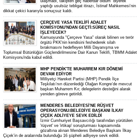
ulaşmadı, takipten geç haberdar oldum” diyerek
yaptığı usulsüz tebligat itirazı, İstinaf Mahkemesi’nin
dikkat çekici kararıyla sonuçsuz kaldı.
ÇERÇEVE YASA TEKLİFİ ADALET
KOMİSYONU'NDAN GEÇTİ:SÜREÇ NASIL
İŞLEYECEK?
​Kamuoyunda "Çerçeve Yasa" olarak bilinen ve terör
örgütü PKK'nin kendisini feshederek silah
bırakmasını hedefleyen Milli Dayanışma ve
Toplumsal Bütünlüğün Güçlendirilmesine Dair Kanun Teklifi, TBMM Adalet
Komisyonu'nda kabul edildi.
MHP PENDİK'TE MUHARREM KIR DÖNEMİ
DEVAM EDİYOR
​Milliyetçi Hareket Partisi (MHP) Pendik İlçe
Teşkilatı’nın düzenlediği Olağan Kongre’de mevcut
başkan Muharrem Kır, delegelerin desteğini alarak
yeniden göreve getirildi.
MENDERES BELEDİYESİ'NE RÜŞVET
OPERASYONU:BELEDİYE BAŞKANI İLKAY
ÇİÇEK ADLİYEYE SEVK EDİLDİ
​İzmir Cumhuriyet Başsavcılığı tarafından yürütülen
'rüşvet' ve 'irtikap' soruşturması kapsamında
gözaltına alınan Menderes Belediye Başkanı İlkay
Çiçek’in de aralarında bulunduğu 16 şüpheli adliyeye sevk edildi.